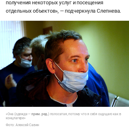
получения некоторых услуг и посещения
отдельных объектов», — подчеркнула Слепнева.
«Она (
одежда
—
прим. ред.
) полосатая, потому что я себя ощущаю как в
концлагере»
Фото: Алексей Савин