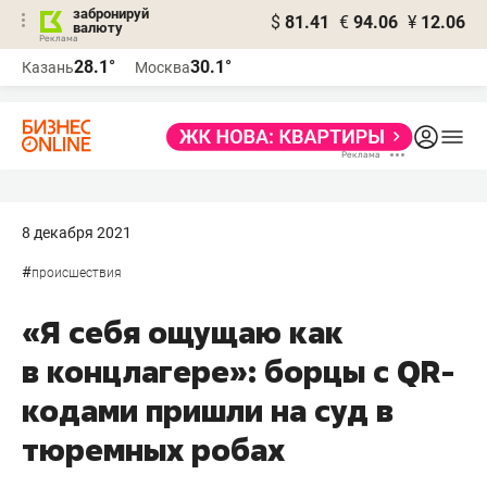
забронируй
$
81.41
€
94.06
¥
12.06
валюту
28.1°
30.1°
Казань
Москва
8 декабря 2021
#
происшествия
«Я себя ощущаю как
в концлагере»: борцы с QR-
кодами пришли на суд в
тюремных робах