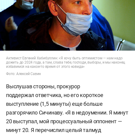
Активист Евгений Хабибуллин: «Я хочу быть оптимистом — нам надо
дожить до 2024 года, а там, слава тебе, господи, выборы, и мы наконец
избавимся на какое-то время от этого ковида»
Фото: Алексей Савин
Выслушав стороны, прокурор
поддержал ответчика, но его короткое
выступление (1,5 минуты) еще больше
разгорячило Сичинаву. «Я в недоумении. Я минут
20 выступал, мой процессуальный оппонент —
минут 20. Я перечислил целый талмуд