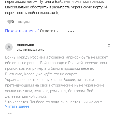
переговоры летом Путина и Байдена, и они постарались
максимально обострить и разыграть украинскую карту. И
вероятность войны высокая ((.
0
эмодзи
Ответить
Показать ответы 1
Анонимно
25 Декабря 2021
08:50
Войны между Россией и Украиной априори быть не может
ибо силы не равны. Война запада с Россией посредством
прокси, как например это было в прошлом веке во
Вьетнаме, Корее уже идёт, это не секрет.
Украина полностью не нужна ни России, ни так же
претендующими на свои исторические ныне украинские
земли полякам, венграм, румынам, болгарам. Всё
делается мягкой силой.
Что касается Донбаса, то вряд ли в настоящий момент
Читать далее
слабая, нищая, неполноценная кваззистрана Украина
решится на силовое вторжение. Во-первых они поняли, что