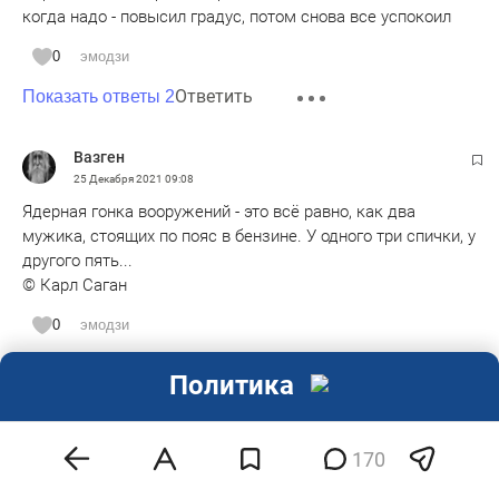
когда надо - повысил градус, потом снова все успокоил
0
эмодзи
Ответить
Показать ответы 2
Вазген
25 Декабря 2021
09:08
Ядерная гонка вооружений - это всё равно, как два
мужика, стоящих по пояс в бензине. У одного три спички, у
другого пять...
© Карл Саган
0
эмодзи
Ответить
Политика
Анонимно
25 Декабря 2021
09:13
170
Дожили ! Потешили свои амбиции !Если еще на этой