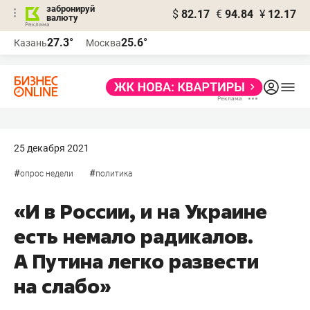
забронируй
$
82.17
€
94.84
¥
12.17
валюту
27.3°
25.6°
Казань
Москва
25 декабря 2021
#
#
опрос недели
политика
«И в России, и на Украине
есть немало радикалов.
А Путина легко развести
на слабо»