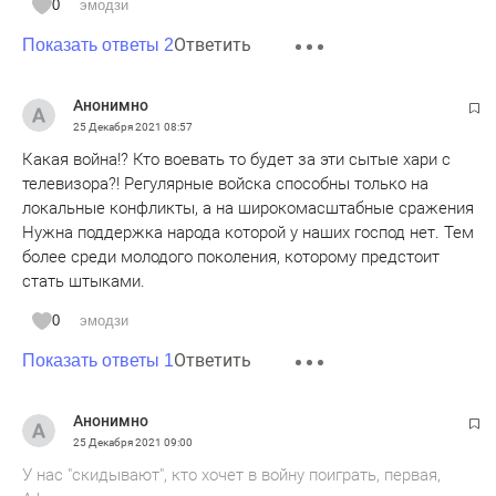
0
эмодзи
с Россией воевать за них никто не будет, во-вторых
Ответить
Россия давно обозначила, что в случае вторжения на
Показать ответы 2
Донбасс принудит Украину к миру.
Анонимно
25 Декабря 2021
08:57
Какая война!? Кто воевать то будет за эти сытые хари с
телевизора?! Регулярные войска способны только на
локальные конфликты, а на широкомасштабные сражения
Нужна поддержка народа которой у наших господ нет. Тем
более среди молодого поколения, которому предстоит
стать штыками.
0
эмодзи
Ответить
Показать ответы 1
Анонимно
25 Декабря 2021
09:00
У нас "скидывают", кто хочет в войну поиграть, первая,