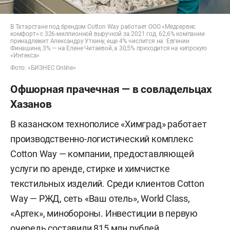
В Татарстане под брендом Cotton Way работает ООО «Медсервис
комфорт» с 326-миллионной выручкой за 2021 год. 62,6% компании
принадлежит Александру Уткину, еще 4% числится на Евгении
Финашине, 3% — на Елене Читаевой, а 30,5% приходится на кипрскую
«Интекса»
Фото: «БИЗНЕС Online»
Офшорная прачечная — в совладельцах
Хазанов
В казанском технополисе «Химград» работает
производственно-логистический комплекс
Cotton Way — компании, предоставляющей
услуги по аренде, стирке и химчистке
текстильных изделий. Среди клиентов Cotton
Way — РЖД, сеть «Ваш отель», World Class,
«Артек», минобороны. Инвестиции в первую
очередь составили 815 млн рублей,