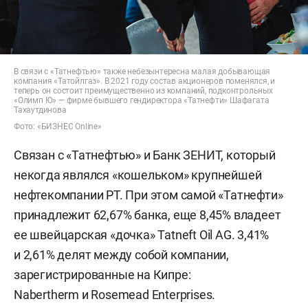
В связи с «Татнефтью» также небезынтересна малая добывающая
компания «Татойлгаз». В 2021 году состав акционеров поменялся, и
теперь он состоит преимущественно из компаний, подконтрольных
«Олимп Ю» — фирме бывшего гендиректора «Татнефти» Шафагата
Тахаутдинова
Фото: «БИЗНЕС Online»
Связан с «Татнефтью» и Банк ЗЕНИТ, который
некогда являлся «кошельком» крупнейшей
нефтекомпании РТ. При этом самой «Татнефти»
принадлежит 62,67% банка, еще 8,45% владеет
ее швейцарская «дочка» Tatneft Oil AG. 3,41%
и 2,61% делят между собой компании,
зарегистрированные на Кипре:
Nabertherm и Rosemead Enterprises.