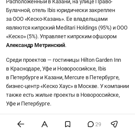
Расположенный в Казани, на улице Право-
Булачной, отель Ibis юридически закреплен
за ООО «Кеско-Казань». Ее владельцами
являются кипрский Meditari Holdings (95%) и ООО
«Кеско» (5%). Управляет кипрским офшором
Александр Метринский
.
Среди проектов — гостиницы Hilton Garden Inn
в Краснодаре, Уфе и Новороссийске, Ibis
в Петербурге и Казани, Mercure в Петербурге,
бизнес-центр «Кеско Хаус» в Москве. У компании
также есть жилые проекты в Новороссийске,
Уфе и Петербурге.
Владельцами «Кеско» выступает кипрская
29
компания Depannez Properties — 33,3%,
Евгений