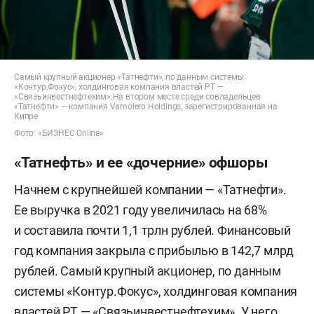
Самый крупный акционер «Татнефти», по данным системы
«Контур.Фокус», холдинговая компания властей РТ —
«Связьинвестнефтехим».На втором месте среди совладельцев
«Татнефти» — компания Vamolero Holdings, зарегистрированная на
Кипре
Фото: «БИЗНЕС Online»
«Татнефть» и ее «дочерние» офшоры
Начнем с крупнейшей компании — «Татнефти».
Ее выручка в 2021 году увеличилась на 68%
и составила почти 1,1 трлн рублей. Финансовый
год компания закрыла с прибылью в 142,7 млрд
рублей. Самый крупный акционер, по данным
системы «Контур.Фокус», холдинговая компания
властей РТ — «Связьинвестнефтехим». У него