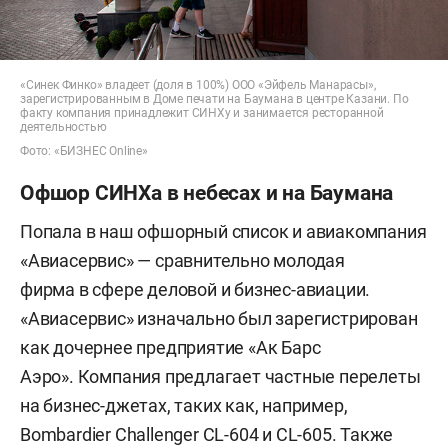
«Синек Финко» владеет (доля в 100%) ООО «Эйфель Манарасы»,
зарегистрированным в Доме печати на Баумана в центре Казани. По
факту компания принадлежит СИНХу и занимается ресторанной
деятельностью
Фото: «БИЗНЕС Online»
Офшор СИНХа в небесах и на Баумана
Попала в наш офшорный список и авиакомпания
«Авиасервис» — сравнительно молодая
фирма в сфере деловой и бизнес-авиации.
«Авиасервис» изначально был зарегистрирован
как дочернее предприятие «Ак Барс
Аэро». Компания предлагает частные перелеты
на бизнес-джетах, таких как, например,
Bombardier Challenger CL-604 и CL-605. Также