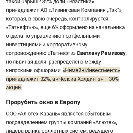
такой барыш? 32% доли «Эластика»
принадлежит АО «Лизинговая Компания „Тэк“»,
которая, в свою очередь, контролируется
«Татнефтью», еще 6% оформлено на начальника
отдела по управлению портфельными
инвестициями и корпоративному
сопровождению «Татнефти»
Светлану Ремизову
,
но львиная доля распределена между
кипрскими офшорами:
«Нимейн Инвестментс»
принадлежит 32%, а «Челсиа Холдингз» — 30%
акций.
Прорубить окно в Европу
ООО «Алютех-Казань» является сбытовым
подразделением группы компаний «Алютех»,
лидера рынка роллетных систем, ведущего