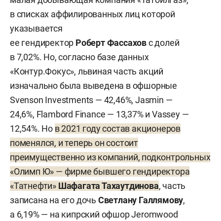
в списках аффилированных лиц которой
указывается
ее гендиректор
Роберт Фассахов
с долей
в 7,02%. Но, согласно базе данных
«Контур.Фокус», львиная часть акций
изначально была выведена в офшорные
Svenson Investments — 42,46%, Jasmin —
24,6%, Flambord Finance — 13,37% и Vassey —
12,54%. Но
в 2021 году состав акционеров
поменялся, и теперь он состоит
преимущественно из компаний, подконтрольных
«Олимп Ю» — фирме бывшего гендиректора
«Татнефти»
Шафагата Тахаутдинова
, часть
записана на его дочь
Светлану Галлямову
,
а 6,19% — на кипрский офшор Jeromwood