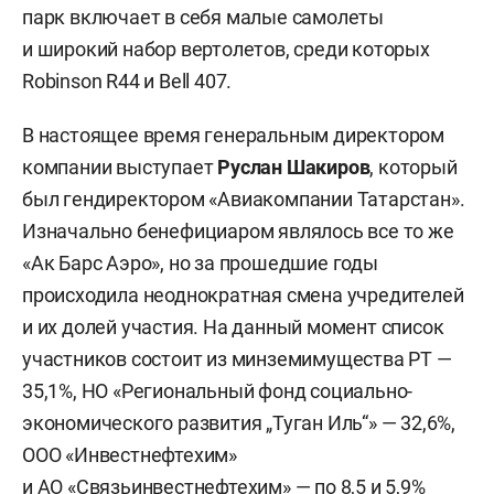
парк включает в себя малые самолеты
и широкий набор вертолетов, среди которых
Robinson R44 и Bell 407.
В настоящее время генеральным директором
компании выступает
Руслан Шакиров
, который
был гендиректором «Авиакомпании Татарстан».
Изначально бенефициаром являлось все то же
«Ак Барс Аэро», но за прошедшие годы
происходила неоднократная смена учредителей
и их долей участия. На данный момент список
участников состоит из минземимущества РТ —
35,1%, НО «Региональный фонд социально-
экономического развития „Туган Иль“» — 32,6%,
ООО «Инвестнефтехим»
и АО «Связьинвестнефтехим» — по 8,5 и 5,9%