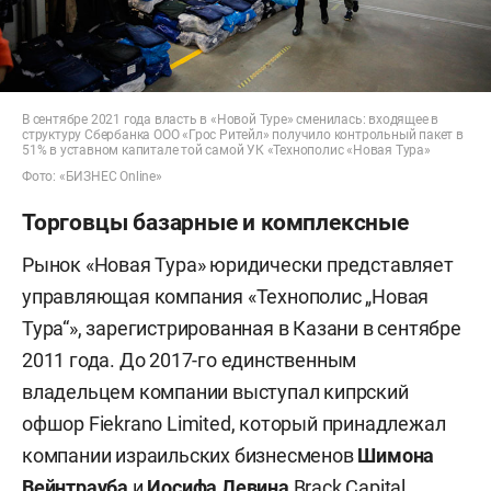
В сентябре 2021 года власть в «Новой Туре» сменилась: входящее в
структуру Сбербанка ООО «Грос Ритейл» получило контрольный пакет в
51% в уставном капитале той самой УК «Технополис «Новая Тура»
Фото: «БИЗНЕС Online»
Торговцы базарные и комплексные
Рынок «Новая Тура» юридически представляет
управляющая компания «Технополис „Новая
Тура“», зарегистрированная в Казани в сентябре
2011 года. До 2017-го единственным
владельцем компании выступал кипрский
офшор Fiekrano Limited, который принадлежал
компании израильских бизнесменов
Шимона
Вейнтрауба
и
Иосифа Левина
Brack Capital,