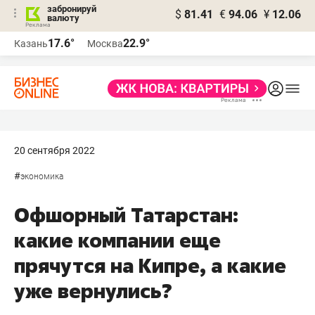
забронируй
$
81.41
€
94.06
¥
12.06
валюту
17.6°
22.9°
Казань
Москва
20 сентября 2022
#
экономика
Офшорный Татарстан:
какие компании еще
прячутся на Кипре, а какие
уже вернулись?