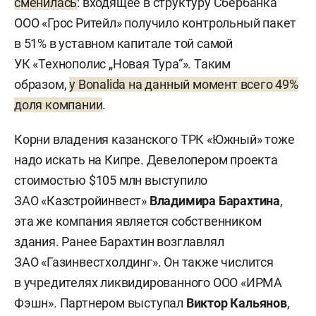
сменилась
: входящее в структуру Сбербанка
ООО «Грос Ритейл» получило контрольный пакет
в 51% в уставном капитале той самой
УК «Технополис „Новая Тура“». Таким
образом,
у Bonalida на данный момент всего 49%
доля компании
.
Корни владения казанского ТРК «Южный» тоже
надо искать на Кипре. Девелопером проекта
стоимостью $105 млн выступило
ЗАО «Казстройинвест»
Владимира Барахтина
,
эта же компания является собственником
здания. Ранее Барахтин возглавлял
ЗАО «Газинвестхолдинг». Он также числится
в учредителях ликвидированного ООО «ИРМА
Фэшн». Партнером выступал
Виктор Кальянов
,