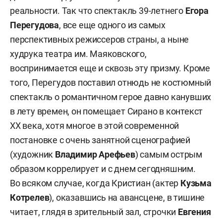
реальности. Так что спектакль 39-летнего
Егора
Перегудова
, все еще одного из самых
перспективных режиссеров страны, а ныне
худрука театра им. Маяковского,
воспринимается еще и сквозь эту призму. Кроме
того, Перегудов поставил отнюдь не костюмный
спектакль о романтичном герое давно канувших
в лету времен, он помещает Сирано в контекст
XX века, хотя многое в этой современной
постановке с очень занятной сценографией
(художник
Владимир Арефьев
) самым острым
образом коррелирует и с днем сегодняшним.
Во всяком случае, когда Кристиан (актер
Кузьма
Котрелев
), оказавшись на авансцене, в тишине
читает, глядя в зрительный зал, строчки
Евгения