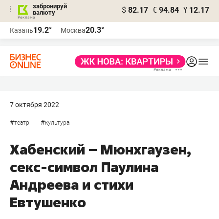
забронируй
$
82.17
€
94.84
¥
12.17
валюту
19.2°
20.3°
Казань
Москва
7 октября 2022
#
#
театр
культура
Хабенский – Мюнхгаузен,
секс-символ Паулина
Андреева и стихи
Евтушенко