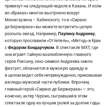
привезут на следующей неделе в Казань. И если
во «Враках» многое выстроено вокруг
Мюнхгаузена – Хабенского, то в «Сирано
де Бержераке» вы можете встретить целую
россыпь звезд. Например,
Паулину Андрееву
,
которую прославили «Оттепель», «Метод» и брак
с
Федором Бондарчуком
. В спектакле МХТ, где
она играет тайную возлюбленную главного
героя Роксану, секс-символ Андреева смело
фехтует, облачается в мужскую одежду и
в целом ведет себя непринужденно, приковывая
взгляды мужской части публики. Впрочем,
главный герой «Сирано де Бержерака» — это,
конечно, актер Чурсин, сыгравший в этом
спектакле одну из лучших ролей за долгие годы.