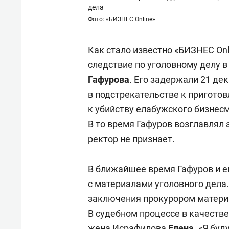
дела
Фото: «БИЗНЕС Online»
Как стало известно «БИЗНЕС On
следствие по уголовному делу 
Гафурова
. Его задержали 21 де
в подстрекательстве к приготов
к убийству елабужского бизнес
В то время Гафуров возглавлял 
ректор не признает.
В ближайшее время Гафуров и е
с материалами уголовного дела
заключения прокурором материа
В судебном процессе в качеств
жена Исрафилова
Елена
. «Я бу