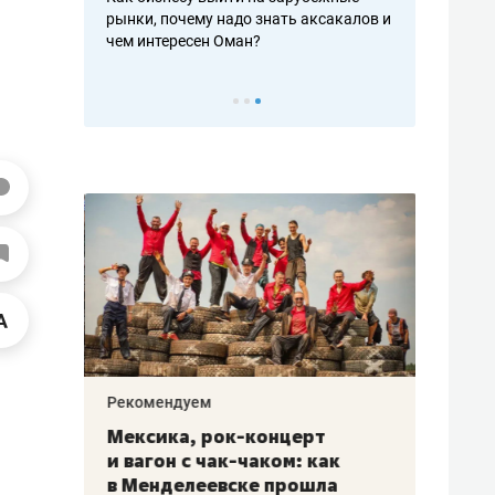
рафакте,
рынки, почему надо знать аксакалов и
о трехкратно
кредитов
чем интересен Оман?
клиентах и ч
Рекомендуем
Рекоме
ой
Мексика, рок-концерт
«Прор
и вагон с чак-чаком: как
30 ме
еским
в Менделеевске прошла
лечит