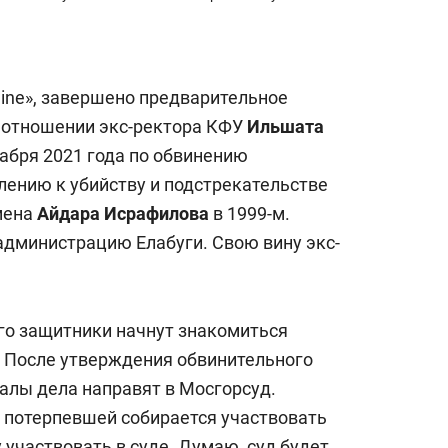
line», завершено предварительное
в отношении экс-ректора КФУ
Ильшата
кабря 2021 года по обвинению
лению к убийству и подстрекательстве
мена
Айдара Исрафилова
в 1999-м.
администрацию Елабуги. Свою вину экс-
го защитники начнут знакомиться
. После утверждения обвинительного
лы дела направят в Мосгорсуд.
е потерпевшей собирается участвовать
ду участвовать в суде. Думаю, суд будет