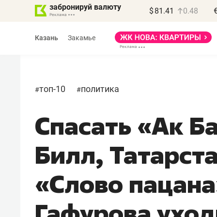
забронируй валюту
$
81.41
0.48
Казань
Закамье
топ-10
политика
#
#
Спасать «Ак Б
Василь Мазитов
МАРТ
Билл, Татарст
«Не зная местных
правил, бизнес может
«Слово пацана
потерять минимум
полгода»
Гафурова уход
Как бизнесу выйти на зарубежные