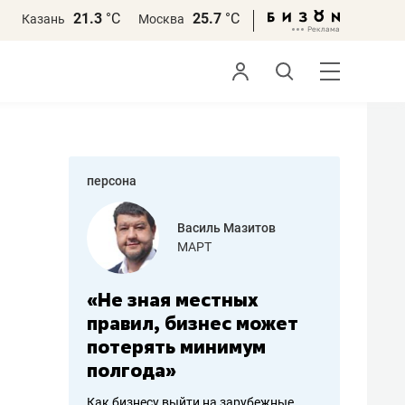
21.3
°С
25.7
°С
Казань
Москва
персона
еменова
Василь Мазитов
»
МАРТ
а: работа
«Не зная местных
«Мне лу
ечься
правил, бизнес может
не зара
вствовать
потерять минимум
чем пот
полгода»
репутац
пошиву
Как бизнесу выйти на зарубежные
Владелец от