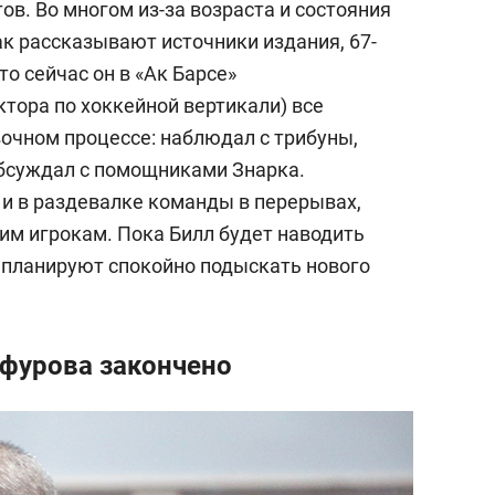
ов. Во многом из-за возраста и состояния
ак рассказывают источники издания, 67-
то сейчас он в «Ак Барсе»
тора по хоккейной вертикали) все
вочном процессе: наблюдал с трибуны,
обсуждал с помощниками Знарка.
и в раздевалке команды в перерывах,
им игрокам. Пока Билл будет наводить
 планируют спокойно подыскать нового
афурова закончено