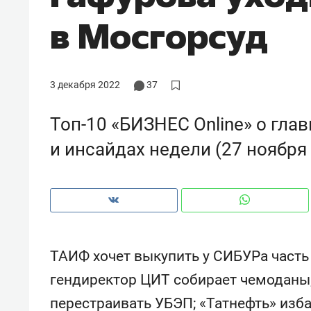
рынки, почему надо знать аксакал
в Мосгорсуд
чем интересен Оман?
3 декабря 2022
37
Топ-10 «БИЗНЕС Online» о гла
и инсайдах недели (27 ноября 
Рекомендуем
Рекоме
ТАИФ хочет выкупить у СИБУРа часть
Как ГК «МИР ГРУПП» и ВТБ
150 ка
гендиректор ЦИТ собирает чемоданы
создают оазис жилого
ID вме
перестраивать УБЭП; «Татнефть» изба
комфорта под Казанью
безоп