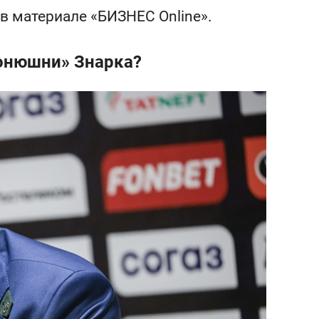
состоянием как основа
в материале «БИЗНЕС Online».
антихрупких команд
конюшни» Знарка?