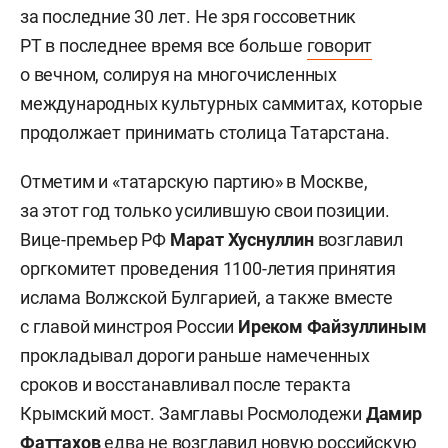
за последние 30 лет. Не зря госсоветник
РТ в последнее время все больше
говорит
о вечном, солируя на многочисленных
международных культурных саммитах, которые
продолжает принимать столица Татарстана.
Отметим и «татарскую партию» в Москве,
за этот год только усилившую свои позиции.
Вице-премьер РФ
Марат Хуснуллин
возглавил
оргкомитет проведения 1100-летия принятия
ислама Волжской Булгарией, а также вместе
с главой минстроя России
Иреком Файзуллиным
прокладывал дороги раньше намеченных
сроков и восстанавливал после теракта
Крымский мост. Замглавы Росмолодежи
Дамир
Фаттахов
едва не возглавил новую российскую