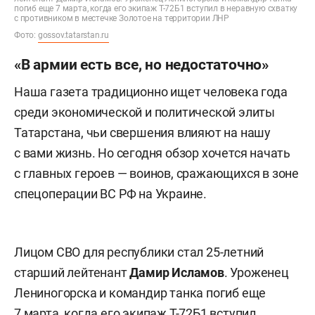
погиб еще 7 марта, когда его экипаж Т-72Б1 вступил в неравную схватку
с противником в местечке Золотое на территории ЛНР
Фото:
gossov.tatarstan.ru
«В армии есть все, но недостаточно»
Наша газета традиционно ищет человека года
среди экономической и политической элиты
Татарстана, чьи свершения влияют на нашу
с вами жизнь. Но сегодня обзор хочется начать
с главных героев — воинов, сражающихся в зоне
спецоперации ВС РФ на Украине.
Лицом СВО для республики стал 25-летний
старший лейтенант
Дамир Исламов
. Уроженец
Лениногорска и командир танка погиб еще
7 марта, когда его экипаж Т-72Б1 вступил