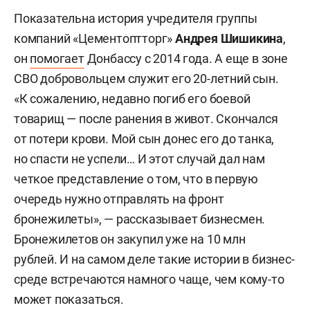
Показательна история учредителя группы
компаний «Цементоптторг»
Андрея Шишикина
,
он
помогает
Донбассу с 2014 года. А еще в зоне
СВО добровольцем служит его 20-летний сын.
«К сожалению, недавно погиб его боевой
товарищ — после ранения в живот. Скончался
от потери крови. Мой сын донес его до танка,
но спасти не успели… И этот случай дал нам
четкое представление о том, что
в первую
очередь нужно отправлять на фронт
бронежилеты», — рассказывает бизнесмен.
Бронежилетов он закупил уже на 10 млн
рублей.
И на самом деле такие истории в бизнес-
среде встречаются намного чаще, чем кому-то
может показаться.