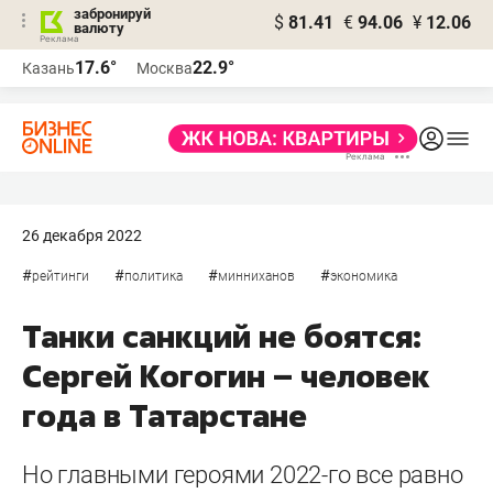
забронируй
$
81.41
€
94.06
¥
12.06
валюту
17.6°
22.9°
Казань
Москва
26 декабря 2022
#
#
#
#
рейтинги
политика
минниханов
экономика
Танки санкций не боятся:
Сергей Когогин – человек
года в Татарстане
Но главными героями 2022-го все равно