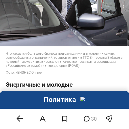
Что касается большого бизнеса под санкциями и в условиях самых
разнообразных ограничений, то здесь отметим ТТС Вячеслава Зубарева,
который также активизировался в качестве президента ассоциации
«Российские автомобильные дилеры» (РОАД)
Фото: «БИЗНЕС Online»
Энергичные и молодые
Главная мелодрама года в бизнес-среде — это
Политика
продолжение «развода» СИБУРа с ТАИФом. Вот
характерный заголовок одной из последних
30
новостей на эту тему: «СИБУР близок к мирному