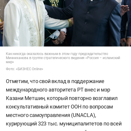
Как никогда оказалось важным в этом году председательство
Минниханова в группе стратегического видения «Россия – исламский
мир»
Фото: «БИЗНЕС Online»
Отметим, что свой вклад в поддержание
международного авторитета РТ внес и мэр
Казани Метшин, который повторно возглавил
консультативный комитет ООН по вопросам
местного самоуправления (UNACLA),
курирующий 323 тыс. муниципалитетов по всей