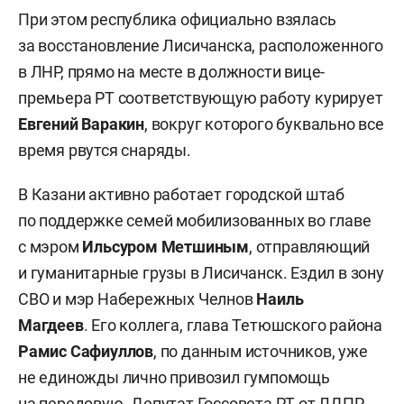
При этом республика официально взялась
за восстановление Лисичанска, расположенного
в ЛНР, прямо на месте в должности вице-
премьера РТ соответствующую работу курирует
Евгений Варакин
, вокруг которого буквально все
время рвутся снаряды.
В Казани активно работает городской штаб
по поддержке семей мобилизованных во главе
с мэром
Ильсуром Метшиным
, отправляющий
и гуманитарные грузы в Лисичанск. Ездил в зону
СВО и мэр Набережных Челнов
Наиль
Магдеев
. Его коллега, глава Тетюшского района
Рамис Сафиуллов
, по данным источников, уже
не единожды лично привозил гумпомощь
на передовую. Депутат Госсовета РТ от ЛДПР