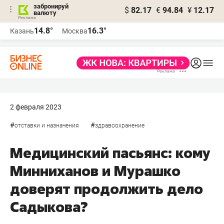
забронируй
$
82.17
€
94.84
¥
12.17
валюту
14.8°
16.3°
Казань
Москва
2 февраля 2023
#
#
отставки и назначения
здравоохранение
Медицинский пасьянс: кому
Минниханов и Мурашко
доверят продолжить дело
Садыкова?