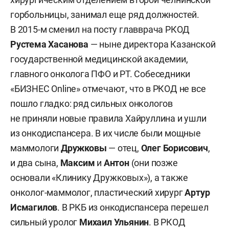
горбольницы, занимал еще ряд должностей.
В 2015-м сменил на посту главврача РКОД
Рустема Хасанова
— ныне директора Казанской
государственной медицинской академии,
главного онколога ПФО и РТ. Собеседники
«БИЗНЕС Online» отмечают, что в РКОД не все
пошло гладко: ряд сильных онкологов
не приняли новые правила Хайруллина и ушли
из онкодиспансера. В их числе были мощные
маммологи
Дружковы
— отец,
Олег Борисович
,
и два сына,
Максим
и
Антон
(они позже
основали «Клинику Дружковых»), а также
онколог-маммолог, пластический хирург
Артур
Исмагилов
. В РКБ из онкодиспансера перешел
сильный уролог
Михаил Ульянин
. В РКОД