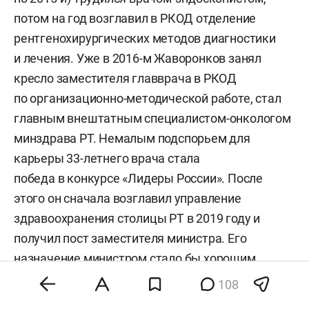
потом на год возглавил в РКОД отделение
рентгенохирургических методов диагностики
и лечения. Уже в 2016-м Жаворонков занял
кресло заместителя главврача в РКОД
по организационно-методической работе, стал
главным внештатным специалистом-онкологом
минздрава РТ. Немалым подспорьем для
карьеры 33-летнего врача стала
победа в конкурсе «Лидеры России». После
этого он сначала возглавил управление
здравоохранения столицы РТ в 2019 году и
получил пост заместителя министра. Его
назначение министром стало бы хорошим
кейсом для столь любимого Кремлем кадрового
108
проекта. Кстати говоря, мало кто знает, что