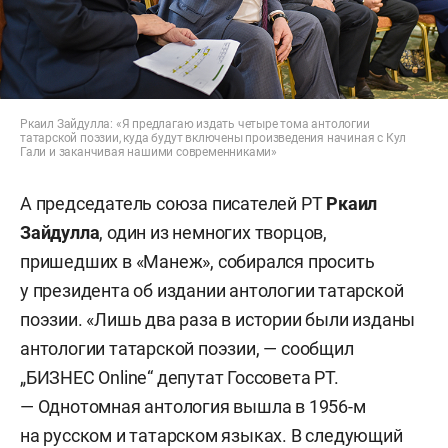
Ркаил Зайдулла: «Я предлагаю издать четыре тома антологии
татарской поэзии, куда будут включены произведения начиная с Кул
Гали и заканчивая нашими современниками»
А председатель союза писателей РТ
Ркаил
Зайдулла
, один из немногих творцов,
пришедших в «Манеж», собирался просить
у президента об издании антологии татарской
поэзии. «Лишь два раза в истории были изданы
антологии татарской поэзии, — сообщил
„БИЗНЕС Online“ депутат Госсовета РТ.
— Однотомная антология вышла в 1956-м
на русском и татарском языках. В следующий