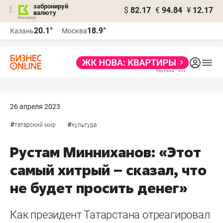
забронируй
$
82.17
€
94.84
¥
12.17
валюту
20.1°
18.9°
Казань
Москва
26 апреля 2023
#
#
татарский мир
культура
Рустам Минниханов: «Этот
самый хитрый – сказал, что
не будет просить денег»
Как президент Татарстана отреагировал