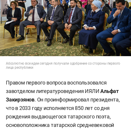
Абсолютно все идеи сегодня получали одобрение со стороны первого
лица республики
Правом первого вопроса воспользовался
завотделом литературоведения ИЯЛИ
Альфат
Закирзянов
. Он проинформировал президента,
что в 2033 году исполняется 850 лет со дня
рождения выдающегося татарского поэта,
основоположника татарской средневековой