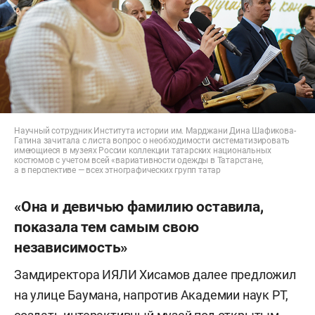
Научный сотрудник Института истории им. Марджани Дина Шафикова-
Гатина
зачитала с листа вопрос о необходимости систематизировать
имеющиеся в музеях России коллекции татарских национальных
костюмов с учетом всей «вариативности одежды в Татарстане,
а в перспективе — всех этнографических групп татар
«Она и девичью фамилию оставила,
показала тем самым свою
независимость»
Замдиректора ИЯЛИ Хисамов далее предложил
на улице Баумана, напротив Академии наук РТ,