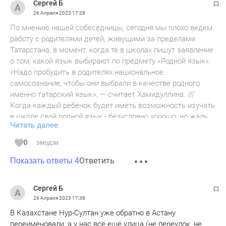
Сергей Б
26 Апреля 2023
17:28
По мнению нашей собеседницы, сегодня мы плохо ведем
работу с родителями детей, живущими за пределами
Татарстана, в момент, когда те в школах пишут заявление
о том, какой язык выбирают по предмету «Родной язык».
«Надо пробудить в родителях национальное
самосознание, чтобы они выбрали в качестве родного
именно татарский язык», — считает Хамидуллина. ///
Когда каждый ребёнок будет иметь возможность изучать
в школе свой родной язык - безусловно хорошо, но жаль,
Читать далее
что госпожа Хамидуллина не раскрыла, как это
осуществимо на практике, и потому это можно назвать
0
эмодзи
пустой болтовней. Если кто не согласен, пусть объяснит,
Ответить
как, допустим даже в Казани, в одной школе
Показать ответы 4
одновременно преподавать "родные языки" - чувашский,
удмуртский, марийский ? А если будут буряты и якуты ?
Сергей Б
26 Апреля 2023
17:38
В Казахстане Нур-Султан уже обратно в Астану
переименовали, а у нас всё ещё улица (не переулок, не