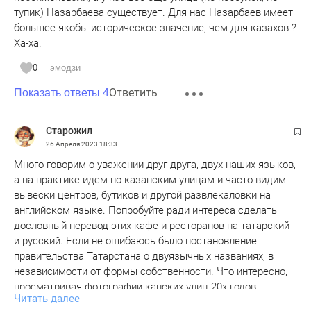
тупик) Назарбаева существует. Для нас Назарбаев имеет
большее якобы историческое значение, чем для казахов ?
Ха-ха.
0
эмодзи
Ответить
Показать ответы 4
Старожил
26 Апреля 2023
18:33
Много говорим о уважении друг друга, двух наших языков,
а на практике идем по казанским улицам и часто видим
вывески центров, бутиков и другой развлекаловки на
английском языке. Попробуйте ради интереса сделать
дословный перевод этих кафе и ресторанов на татарский
и русский. Если не ошибаюсь было постановление
правительства Татарстана о двуязычных названиях, в
независимости от формы собственности. Что интересно,
просматривая фотографии канских улиц 20х годов
Читать далее
прошлого столетия видим, что это всё было. Да еще в