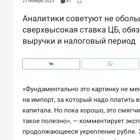
21 ноября 2023
81
рынки, почему надо знать аксакал
чем интересен Оман?
Аналитики советуют не оболь
сверхвысокая ставка ЦБ, обя
выручки и налоговый период
«Фундаментально это картинку не мен
на импорт, за который надо платить в
капитала. Но пока хорошо, это смяг
Рекомендуем
Рекоме
такое полезно», — комментирует эксп
Как ГК «МИР ГРУПП» и ВТБ
150 ка
создают оазис жилого
ID вме
продолжающееся укрепление рубля. 
комфорта под Казанью
безоп