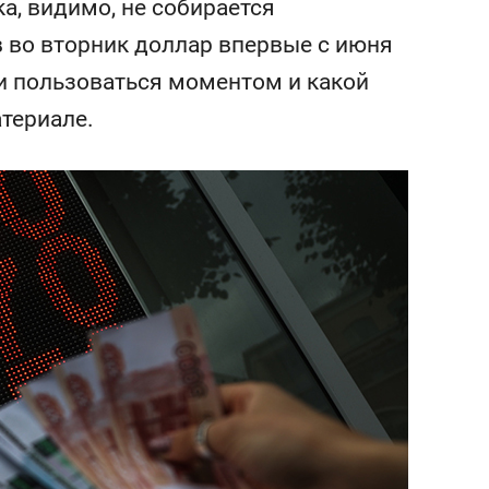
ка, видимо, не собирается
состоянием как основа
антихрупких команд
в во вторник доллар впервые с июня
ли пользоваться моментом и какой
атериале.