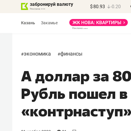
забронируй валюту
$
80.93
-0.20
Казань
Закамье
экономика
финансы
#
#
А доллар за 80
Василь Мазитов
МАРТ
Рубль пошел в
«Не зная местных
правил, бизнес может
«контрнаступ
потерять минимум
полгода»
Как бизнесу выйти на зарубежные