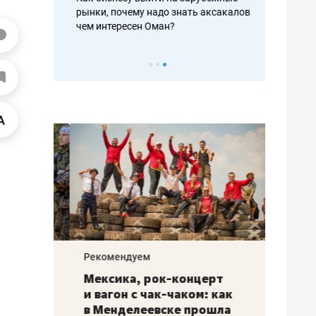
рафакте,
рынки, почему надо знать аксакалов и
о трехкратно
кредитов
чем интересен Оман?
клиентах и ч
Рекомендуем
Рекоме
ой
Мексика, рок-концерт
«Прор
и вагон с чак-чаком: как
30 ме
еским
в Менделеевске прошла
лечит