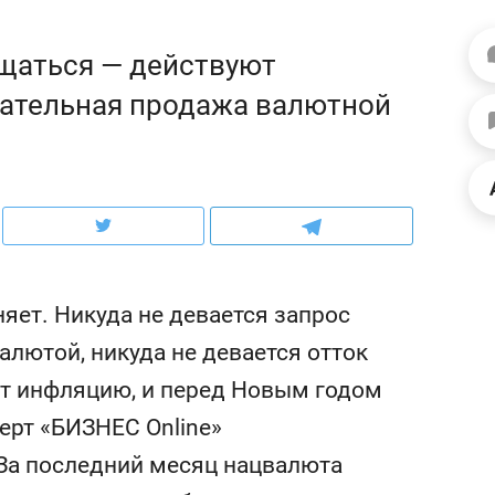
ов и
о трехкратном росте цен, дотошных
школьной формы о конт
клиентах и чудных запросах мастеров
налогах и развитии без 
щаться — действуют
зательная продажа валютной
яет. Никуда не девается запрос
алютой, никуда не девается отток
чит инфляцию, и перед Новым годом
ндуем
Рекомендуем
ерт «БИЗНЕС Online»
мер до квартиры и Face
Опыт выживания в дик
сто ключа: какой будет
природе, работа
За последний месяц нацвалюта
асность в ЖК «Нова»
с ментальным и физич