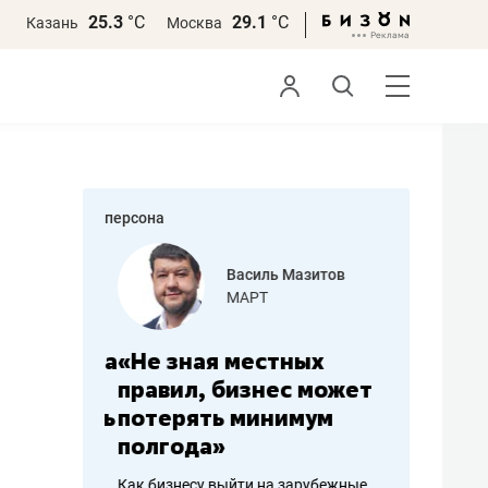
25.3
°С
29.1
°С
Казань
Москва
персона
еменова
Василь Мазитов
»
МАРТ
а: работа
«Не зная местных
«Мне лу
ечься
правил, бизнес может
не зара
вствовать
потерять минимум
чем пот
полгода»
репутац
пошиву
Как бизнесу выйти на зарубежные
Владелец от