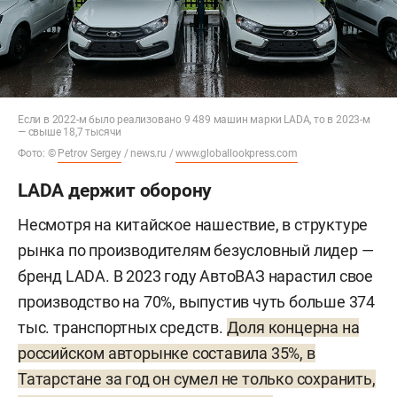
Если в 2022-м было реализовано 9 489 машин марки LADA, то в 2023-м
— свыше 18,7 тысячи
Фото: ©
Petrov Sergey
/ news.ru /
www.globallookpress.com
LADA держит оборону
Несмотря на китайское нашествие, в структуре
рынка по производителям безусловный лидер —
бренд LADA. В 2023 году АвтоВАЗ нарастил свое
производство на 70%, выпустив чуть больше 374
тыс. транспортных средств.
Доля концерна на
российском авторынке составила 35%, в
Татарстане за год он сумел не только сохранить,