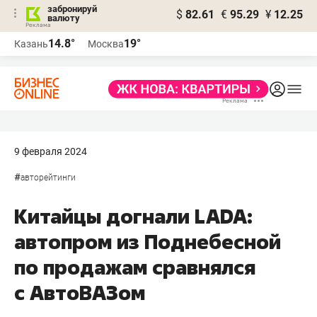
забронируй
$
82.61
€
95.29
¥
12.25
валюту
14.8°
19°
Казань
Москва
9 февраля 2024
#
авторейтинги
Китайцы догнали LADA:
автопром из Поднебесной
по продажам сравнялся
с АвтоВАЗом