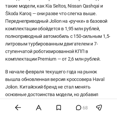
такие модели, как Kia Seltos, Nissan Qashqai и
Škoda Karoq — они разве что слегка выше.
Переднеприводный Jolion на «ручке» в базовой
комплектации обойдется в 1,95 млн рублей,
полноприводный автомобиль с 150-сильным 1,5-
литровым турбированным двигателем и 7-
ступенчатой роботизированной КПП в
комплектации Premium — от 2,6 млн рублей.
В начале февраля текущего года на рынок
вышла обновленная версия кроссовера Haval
Jolion. Китайский бренд не стал менять
основные достоинства модели, но добавил
некоторые новые детали. Это новая решетка
68
радиатора с вертикальными ламелями и