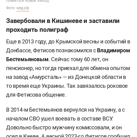
появиться новый эпизод
Фото:
мвд.рф
Завербовали в Кишиневе и заставили
проходить полиграф
Еще в 2013 году, до Крымской весны и событий в
Донбассе, Фетисов познакомился с
Владимиром
Бестемьяновым
. Сейчас тому 60 лет, он
пенсионер, но тогда приехал для обмена опытом
на завод «Амурсталь» — из Донецкой области в
то время еще Украины. Так завязалось роковое
для Фетисова общение.
В 2014-м Бестемьянов вернулся на Украину, а с
началом СВО ушел воевать в составе ВСУ.
Довольно быстро мужчину комиссовали, и он
осел в Киеве. А весной 2023-го Фетисов сообщил