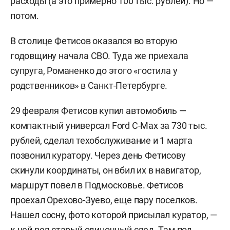
расходы (а это примерно 100 тыс. рублей). Но —
потом.
В столице Фетисов оказался во вторую
годовщину начала СВО. Туда же приехала
супруга, Романенко до этого «гостила у
родственников» в Санкт-Петербурге.
29 февраля Фетисов купил автомобиль —
компактный универсал Ford C-Max за 730 тыс.
рублей, сделал техобслуживание и 1 марта
позвонил куратору. Через день Фетисову
скинули координаты, он вбил их в навигатор,
маршрут повел в Подмосковье. Фетисов
проехал Орехово-Зуево, еще пару поселков.
Нашел сосну, фото которой присылал куратор, —
к ней вел старый одиночный след. Там под