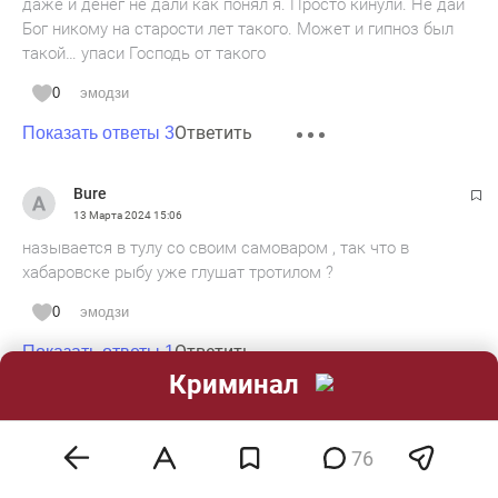
даже и денег не дали как понял я. Просто кинули. Не дай
Бог никому на старости лет такого. Может и гипноз был
такой… упаси Господь от такого
0
эмодзи
Ответить
Показать ответы 3
Bure
13 Марта 2024
15:06
называется в тулу со своим самоваром , так что в
хабаровске рыбу уже глушат тротилом ?
0
эмодзи
Ответить
Показать ответы 1
Криминал
Джек
13 Марта 2024
15:12
76
Пост Малиновка единственный стационарный пост на
весь Татарстан остался вроде, а если бы и его не было?