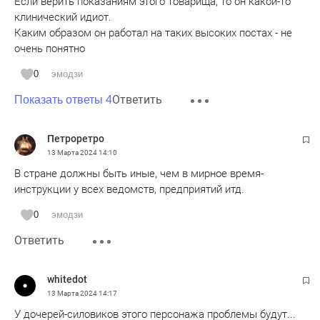
Если верить показаниям этого товарища, то он какой-то
клинический идиот.
Каким образом он работал на таких высоких постах - не
очень понятно
0
эмодзи
Ответить
Показать ответы 4
Петроретро
13 Марта 2024
14:10
В стране должны быть иные, чем в мирное время-
инструкции у всех ведомств, предприятий итд.
0
эмодзи
Ответить
whitedot
13 Марта 2024
14:17
У дочерей-силовиков этого персонажа проблемы будут...