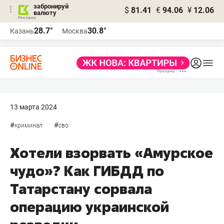
забронируй
$
81.41
€
94.06
¥
12.06
валюту
28.7°
30.8°
Казань
Москва
13 марта 2024
#
#
криминал
сво
Хотели взорвать «Амурское
чудо»? Как ГИБДД по
Татарстану сорвала
операцию украинской