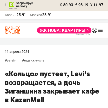
забронируй
$
80.93
€
93.19
¥
11.97
валюту
25.9°
28.9°
Казань
Москва
11 апреля 2024
#
#
ретейл
недвижимость
«Кольцо» пустеет, Levi’s
возвращается, а дочь
Зиганшина закрывает кафе
в KazanMall