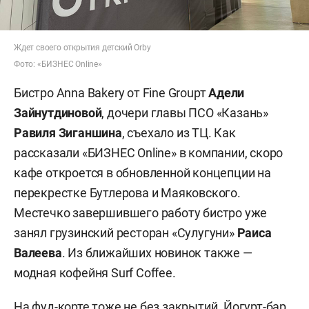
Ждет своего открытия детский Orby
Фото: «БИЗНЕС Online»
Бистро Anna Bakery от Fine Grouрт
Адели
Зайнутдиновой
, дочери главы ПСО «Казань»
Равиля Зиганшина
, съехало из ТЦ. Как
рассказали «БИЗНЕС Online» в компании, скоро
кафе откроется в обновленной концепции на
перекрестке Бутлерова и Маяковского.
Местечко завершившего работу бистро уже
занял грузинский ресторан «Сулугуни»
Раиса
Валеева
. Из ближайших новинок также —
модная кофейня Surf Coffee.
На фуд-корте тоже не без закрытий. Йогурт-бар