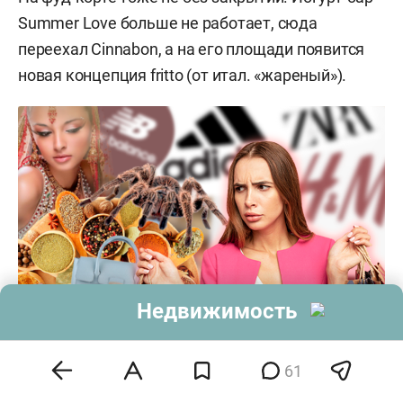
Summer Love больше не работает, сюда
переехал Cinnabon, а на его площади появится
новая концепция fritto (от итал. «жареный»).
Недвижимость
61
Итальянский люкс снова в «МЕГЕ», «Тандем»
приютил бренд из Ижевска, а «Парк Хаус» –