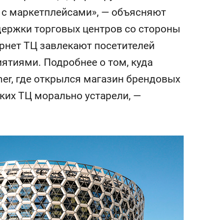
состоянием как основа
 с маркетплейсами», — объясняют
антихрупких команд
держки торговых центров со стороны
ернет ТЦ завлекают посетителей
ятиями. Подробнее о том, куда
her, где открылся магазин брендовых
ких ТЦ морально устарели, —