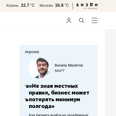
22.7
°С
26.8
°С
Казань
Москва
персона
еменова
Василь Мазитов
»
МАРТ
а: работа
«Не зная местных
«Мне лу
ечься
правил, бизнес может
не зара
вствовать
потерять минимум
чем пот
полгода»
репутац
пошиву
Как бизнесу выйти на зарубежные
Владелец от