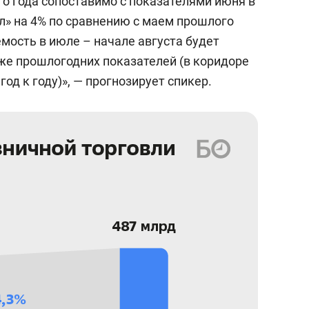
го года сопоставимо с показателями июня в
сел» на 4% по сравнению с маем прошлого
емость в июле – начале августа будет
же прошлогодних показателей (в коридоре
год к году)», — прогнозирует спикер.