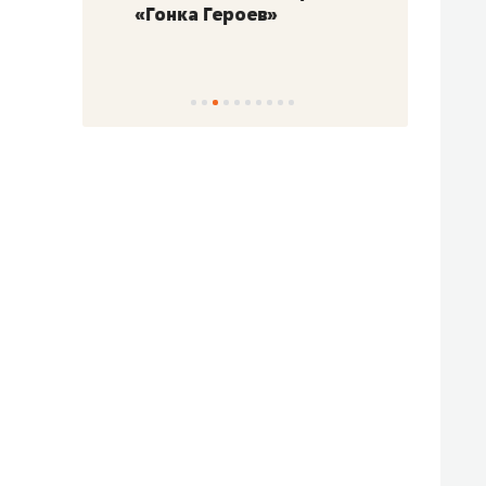
«Гонка Героев»
Казан