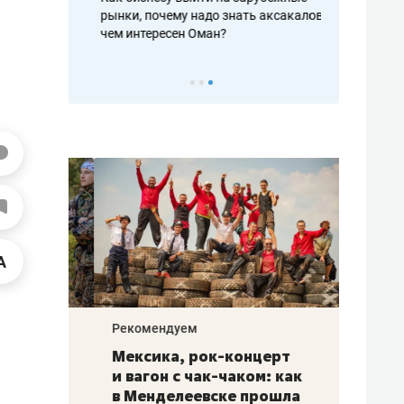
рафакте,
рынки, почему надо знать аксакалов и
о трехкратно
кредитов
чем интересен Оман?
клиентах и ч
Рекомендуем
Рекоме
ой
Мексика, рок-концерт
«Прор
и вагон с чак-чаком: как
30 ме
еским
в Менделеевске прошла
лечит