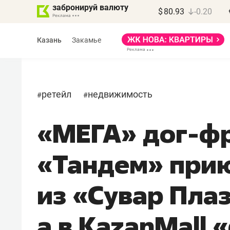
забронируй валюту
$
80.93
-0.20
Казань
Закамье
ретейл
недвижимость
#
#
«МЕГА» дог-ф
Василь Мазитов
МАРТ
«Тандем» при
«Не зная местных
правил, бизнес может
из «Сувар Пла
потерять минимум
полгода»
а в KazanMall
Как бизнесу выйти на зарубежные