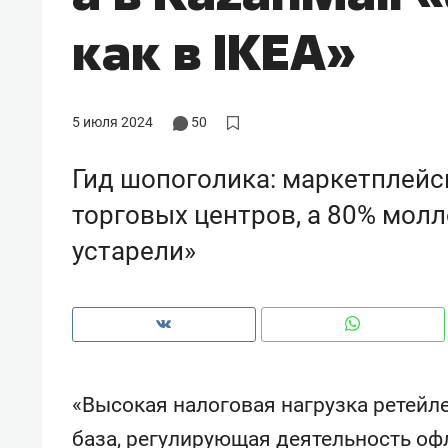
рынки, почему надо знать аксакал
как в IKEA»
чем интересен Оман?
5 июля 2024
50
Гид шопоголика: маркетплей
торговых центров, а 80% мол
устарели»
Рекомендуем
Рекоме
Как ГК «МИР ГРУПП» и ВТБ
150 ка
«Высокая налоговая нагрузка ретейл
создают оазис жилого
ID вме
база, регулирующая деятельность о
комфорта под Казанью
безоп