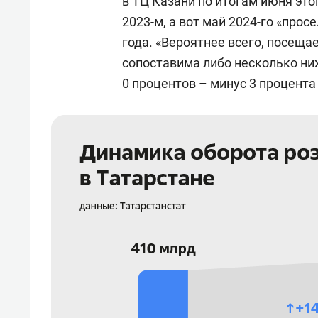
в ТЦ Казани по итогам июня это
2023-м, а вот май 2024-го «про
года. «Вероятнее всего, посеща
сопоставима либо несколько ни
0 процентов – минус 3 процента 