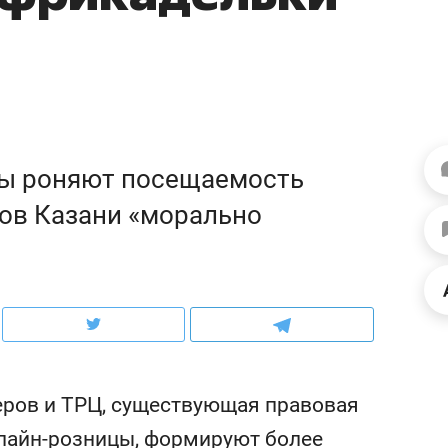
ов и
о трехкратном росте цен, дотошных
школьной формы о конт
клиентах и чудных запросах мастеров
налогах и развитии без 
сы роняют посещаемость
лов Казани «морально
ндуем
Рекомендуем
мер до квартиры и Face
Опыт выживания в дик
еров и ТРЦ, существующая правовая
сто ключа: какой будет
природе, работа
флайн-розницы, формируют более
асность в ЖК «Нова»
с ментальным и физич