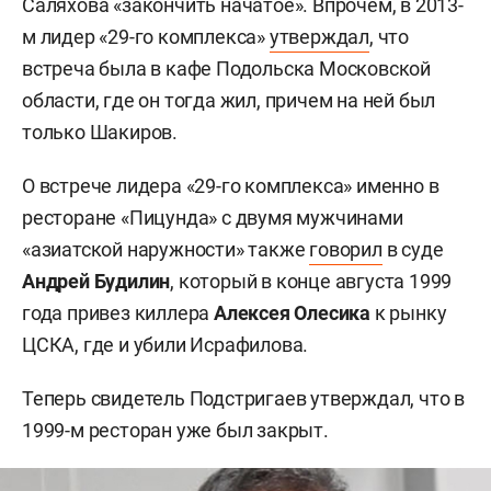
Саляхова «закончить начатое». Впрочем, в 2013-
м лидер «29-го комплекса»
утверждал
, что
встреча была в кафе Подольска Московской
области, где он тогда жил, причем на ней был
только Шакиров.
О встрече лидера «29-го комплекса» именно в
ресторане «Пицунда» с двумя мужчинами
«азиатской наружности» также
говорил
в суде
Андрей Будилин
, который в конце августа 1999
года привез киллера
Алексея Олесика
к рынку
ЦСКА, где и убили Исрафилова.
Теперь свидетель Подстригаев утверждал, что в
1999-м ресторан уже был закрыт.