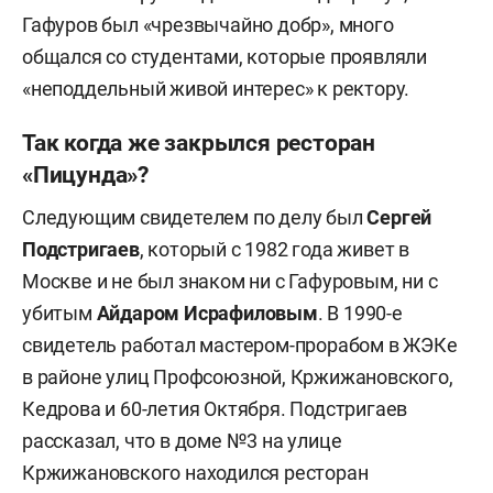
Гафуров был «чрезвычайно добр», много
общался со студентами, которые проявляли
«неподдельный живой интерес» к ректору.
Так когда же закрылся ресторан
«Пицунда»?
Следующим свидетелем по делу был
Сергей
Подстригаев
, который с 1982 года живет в
Москве и не был знаком ни с Гафуровым, ни с
убитым
Айдаром Исрафиловым
. В 1990-е
свидетель работал мастером-прорабом в ЖЭКе
в районе улиц Профсоюзной, Кржижановского,
Кедрова и 60-летия Октября. Подстригаев
рассказал, что в доме №3 на улице
Кржижановского находился ресторан