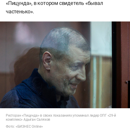
«Пицунда», в котором свидетель «бывал
частенько».
Ресторан «Пицунда» в своих показаниях упоминал лидер ОПГ «29-й
комплекс» Адыган Саляхов
Фото: «БИЗНЕС Online»