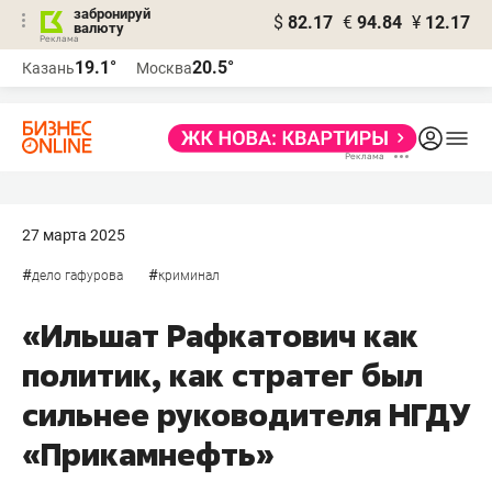
забронируй
$
82.17
€
94.84
¥
12.17
валюту
19.1°
20.5°
Казань
Москва
27 марта 2025
#
#
дело гафурова
криминал
«Ильшат Рафкатович как
политик, как стратег был
сильнее руководителя НГДУ
«Прикамнефть»