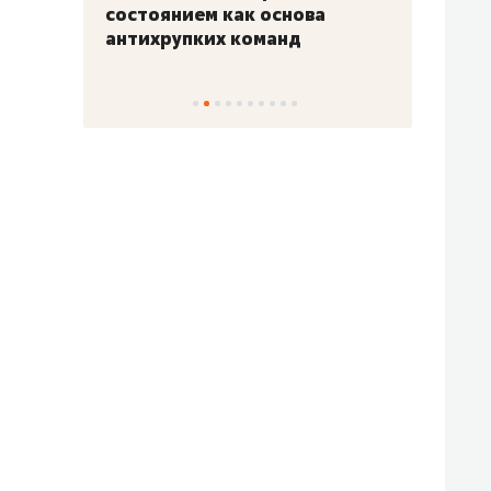
«Гонка Героев»
Казан