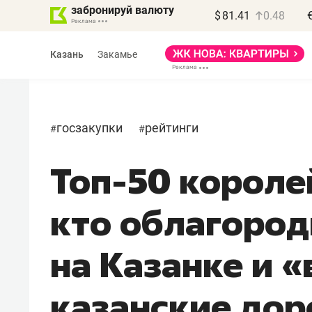
забронируй валюту
$
81.41
0.48
Казань
Закамье
госзакупки
рейтинги
#
#
Топ-50 короле
Василь Мазитов
МАРТ
кто облагород
«Не зная местных
правил, бизнес может
на Казанке и 
потерять минимум
полгода»
казанские дор
Как бизнесу выйти на зарубежные