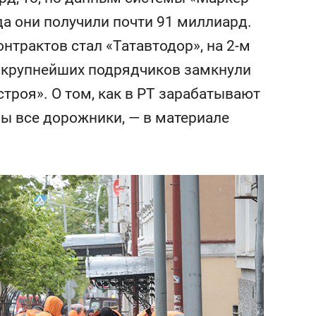
состоянием как основа
ода они получили почти 91 миллиард.
антихрупких команд
нтрактов стал «Татавтодор», на 2-м
ку крупнейших подрядчиков замкнули
троя». О том, как в РТ зарабатывают
ны все дорожники, — в материале