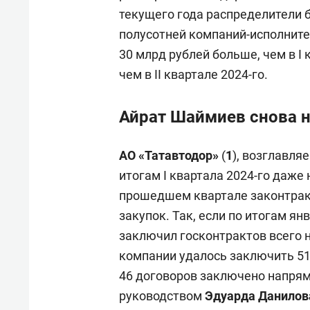
текущего года распределители 
полусотней компаний-исполнител
30 млрд рублей больше, чем в I к
чем в II квартале 2024-го.
Айрат Шаймиев снова н
АО «Татавтодор»
(
1
), возглавля
итогам I квартала 2024-го даже 
прошедшем квартале законтрак
закупок. Так, если по итогам ян
заключил госконтрактов всего н
компании удалось заключить 51
46 договоров заключено напрям
руководством
Эдуарда Данилов