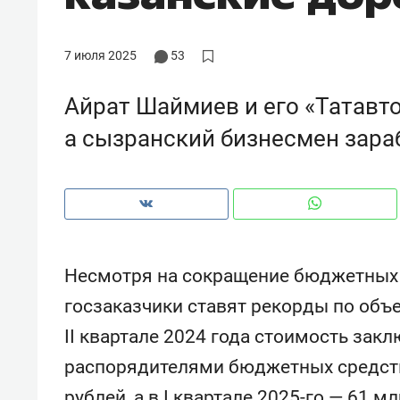
рынки, почему надо знать аксакал
чем интересен Оман?
7 июля 2025
53
Айрат Шаймиев и его «Татавто
а сызранский бизнесмен зараб
Несмотря на сокращение бюджетных 
госзаказчики ставят рекорды по объ
Рекомендуем
Рекоме
II квартале 2024 года стоимость зак
Как ГК «МИР ГРУПП» и ВТБ
150 ка
распорядителями бюджетных средств
создают оазис жилого
ID вме
комфорта под Казанью
безоп
рублей, а в I квартале 2025-го — 61 