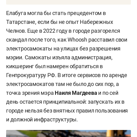
Согласно пункту ПДД 1.2, средство
Елабуга могла бы стать прецедентом в
индивидуальной мобильности, или СИМ, —
Татарстане, если бы не опыт Набережных
транспортное средство, имеющее одно или
Челнов. Еще в 2022 году в городе разгорелся
несколько колес (роликов), предназначенное
скандал после того, как Whoosh расставил свои
для индивидуального передвижения человека
электросамокаты на улицах без разрешения
посредством использования двигателя
мэрии. Самокаты изъяла администрация,
(двигателей) (электросамокаты,
кикшеринг был намерен обратиться в
электроскейтборды, гироскутеры, сегвеи,
Генпрокуратуру РФ. В итоге сервисов по аренде
моноколеса и иные аналогичные средства).
электросамокатов там не было до сих пор, а
точка зрения мэра
Наиля Магдеева
и по сей
Термин появился в 2023 году, когда тему
день остается принципиальной: запускать их в
набирающих популярность электросамокатов
городе нельзя без внятных правил пользования
решили отрегулировать. С тех пор все пункты
и должной инфраструктуры.
ПДД, в которых используется термин
«транспортное средство», относятся и к