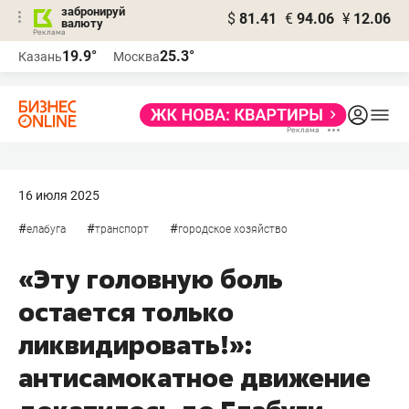
забронируй
$
81.41
€
94.06
¥
12.06
валюту
19.9°
25.3°
Казань
Москва
16 июля 2025
#
#
#
елабуга
транспорт
городское хозяйство
«Эту головную боль
остается только
ликвидировать!»:
антисамокатное движение