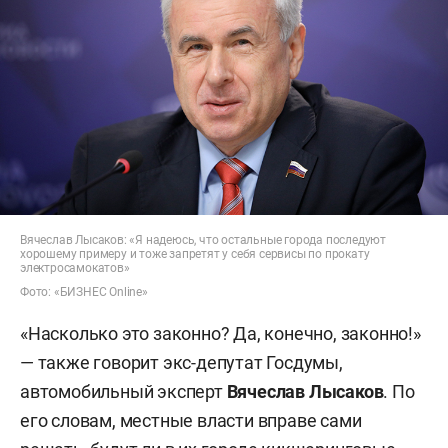
Вячеслав Лысаков: «Я надеюсь, что остальные города последуют
хорошему примеру и тоже запретят у себя сервисы по прокату
электросамокатов»
Фото: «БИЗНЕС Online»
«Насколько это законно? Да, конечно, законно!»
— также говорит экс-депутат Госдумы,
автомобильный эксперт
Вячеслав Лысаков
. По
его словам, местные власти вправе сами