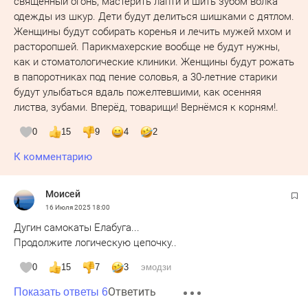
священный огонь, мастерить лапти и шить зубом волка
одежды из шкур. Дети будут делиться шишками с дятлом.
Женщины будут собирать коренья и лечить мужей мхом и
расторопшей. Парикмахерские вообще не будут нужны,
как и стоматологические клиники. Женщины будут рожать
в папоротниках под пение соловья, а 30-летние старики
будут улыбаться вдаль пожелтевшими, как осенняя
листва, зубами. Вперёд, товарищи! Вернёмся к корням!.
0
15
9
4
2
К комментарию
Моисей
16 Июля 2025
18:00
Дугин самокаты Елабуга...
Продолжите логическую цепочку..
0
15
7
3
эмодзи
Ответить
Показать ответы 6