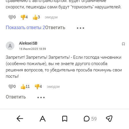
сравнению с автотранспортом. Будет ограничение
скорости, пешеходы сами будут "тормозить" нарушителей.
0
4
3
эмодзи
Ответить
Показать ответы 2
AlekseiSB
16 Июля 2025
18:59
Запретит! Запретить! Запретить! - Если господа чиновники
(особенно пожилые), вы не знаете другого способа
решения вопросов, то убедительна просьба покинуиь свои
посты!
0
11
4
эмодзи
Ответить
Шмундель
59
16 Июля 2025
19:17
Кто-то должен был не побояться общественного