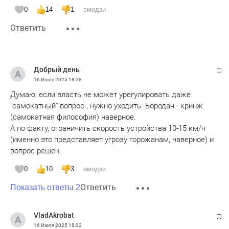
0
14
1
эмодзи
Ответить
Добрый день
16 Июля 2025
18:28
Думаю, если власть не может урегулировать даже
"самокатный" вопрос , нужно уходить. Бородач - кринж
(самокатная философия) наверное.
А по факту, ограничить скорость устройства 10-15 км/ч
(именно это представляет угрозу горожанам, наверное) и
вопрос решен.
0
10
3
эмодзи
Ответить
Показать ответы 2
VladAkrobat
16 Июля 2025
18:32