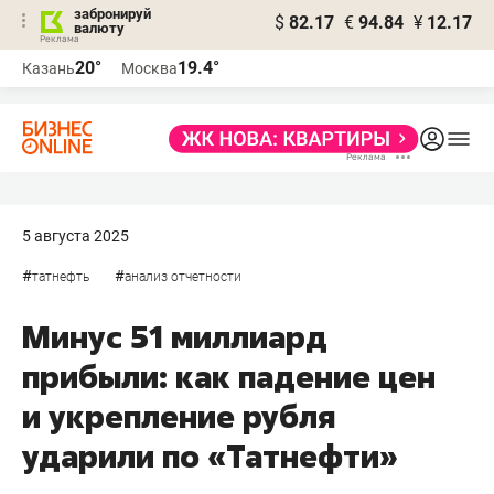
забронируй
$
82.17
€
94.84
¥
12.17
валюту
20°
19.4°
Казань
Москва
5 августа 2025
#
#
татнефть
анализ отчетности
Минус 51 миллиард
прибыли: как падение цен
и укрепление рубля
ударили по «Татнефти»