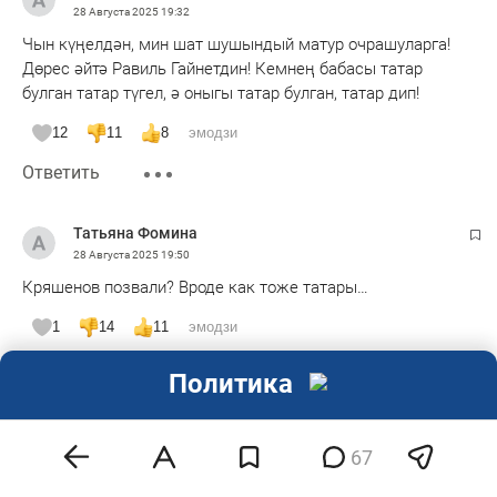
28 Августа 2025
19:32
Чын күңелдән, мин шат шушындый матур очрашуларга!
Дөрес әйтә Равиль Гайнетдин! Кемнең бабасы татар
булган татар түгел, ә оныгы татар булган, татар дип!
12
11
8
эмодзи
Ответить
Татьяна Фомина
28 Августа 2025
19:50
Кряшенов позвали? Вроде как тоже татары…
1
14
11
эмодзи
Ответить
Показать ответы 1
Политика
Шмундель
29 Августа 2025
04:42
67
Вы за десятилетия не устали от одних и тех же лиц и от