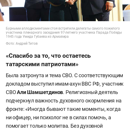
Бурными аплодисментами стоя встретили делегаты самого пожилого
участника пленарного заседания 97-летнего участника Парада Победы
1945 года Умида Губаева из Армавира
Фото: Андрей Титов
«Спасибо за то, что остаетесь
татарскими патриотами»
Была затронута и тема СВО. С соответствующим
докладом выступил имам-ахун ВВС РФ, участник
СВО
Али Шамшетдинов
. Религиозный деятель
подчеркнул важность духовного окормления на
фронте: «Иногда бывают такие моменты, когда
ни офицер, ни психолог не в силах помочь, а
помогает только молитва. Без духовной