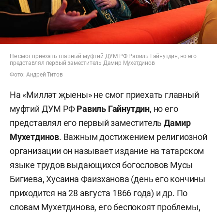
Не смог приехать главный муфтий ДУМ РФ Равиль Гайнутдин, но его
представлял первый заместитель Дамир Мухетдинов
Фото: Андрей Титов
На «Милләт җыены» не смог приехать главный
муфтий ДУМ РФ
Равиль Гайнутдин
, но его
представлял его первый заместитель
Дамир
Мухетдинов
. Важным достижением религиозной
организации он называет издание на татарском
языке трудов выдающихся богословов Мусы
Бигиева, Хусаина Фаизханова (день его кончины
приходится на 28 августа 1866 года) и др. По
словам Мухетдинова, его беспокоят проблемы,