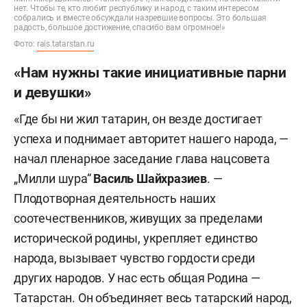
нет. Чтобы те, кто любит республику и народ, с таким интересом
собрались и вместе обсуждали назревшие вопросы. Это большая
радость, большое достижение, спасибо вам огромное!»
Фото:
rais.tatarstan.ru
«Нам нужны такие инициативные парни
и девушки»
«Где бы ни жил татарин, он везде достигает
успеха и поднимает авторитет нашего народа, —
начал
пленарное заседание глава нацсовета
„Милли шура“
Василь Шайхразиев
. —
Плодотворная деятельность наших
соотечественников, живущих за пределами
исторической родины, укрепляет единство
народа, вызывает чувство гордости среди
других народов. У нас есть общая Родина —
Татарстан. Он объединяет весь татарский народ,