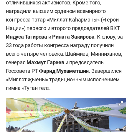
отличившихся активистов. Кроме того,
наградили высшим орденом всемирного
конгресса татар «Милләт Каһарманы» («Герой
Нации») первого и второго председателей ВКТ
Индуса Тагирова
и
Рината Закирова
. К слову, за
33 года работы конгресса награду получили
всего четыре человека: Шаймиев, Минниханов,
генерал
Махмут Гареев
и председатель
Госсовета РТ
Фарид Мухаметшин
. Завершился
«Милләт җыены» традиционным исполнением
гимна «Туган тел».