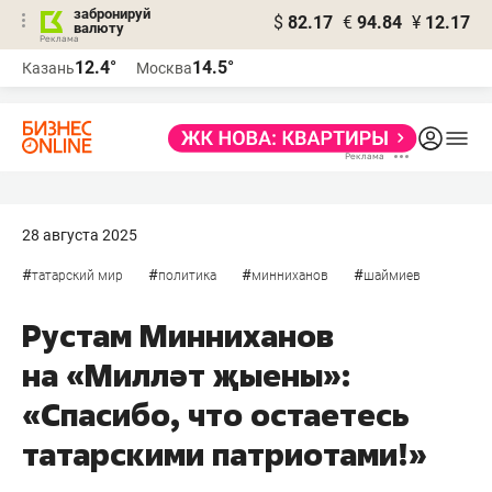
забронируй
$
82.17
€
94.84
¥
12.17
валюту
12.4°
14.5°
Казань
Москва
28 августа 2025
#
#
#
#
татарский мир
политика
минниханов
шаймиев
Рустам Минниханов
на «Милләт җыены»:
«Спасибо, что остаетесь
татарскими патриотами!»