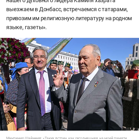
нашего духовного лидера Камиля хазрата
выезжаем в Донбасс, встречаемся с татарами,
привозим им религиозную литературу на родном
языке, газеты».
Минтимер Шаймиев: «Таких встреч, как сегодняшняя, на моей памяти