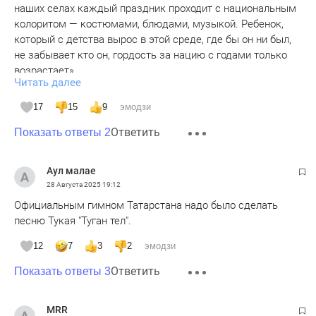
наших селах каждый праздник проходит с национальным
колоритом — костюмами, блюдами, музыкой. Ребенок,
который с детства вырос в этой среде, где бы он ни был,
не забывает кто он, гордость за нацию с годами только
возрастает»...
Читать далее
А мы чуваши в Татарстане так же живем.
17
15
9
эмодзи
Тюркское братство лучшее богатство.
Ответить
Показать ответы 2
Аул малае
28 Августа 2025
19:12
Официальным гимном Татарстана надо было сделать
песню Тукая "Туган тел".
12
7
3
2
эмодзи
Ответить
Показать ответы 3
MRR