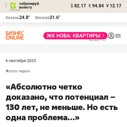
забронируй
$
82.17
€
94.84
¥
12.17
валюту
24.8°
21.6°
Казань
Москва
6 сентября 2025
#
опрос недели
«Абсолютно четко
доказано, что потенциал –
130 лет, не меньше. Но есть
одна проблема…»