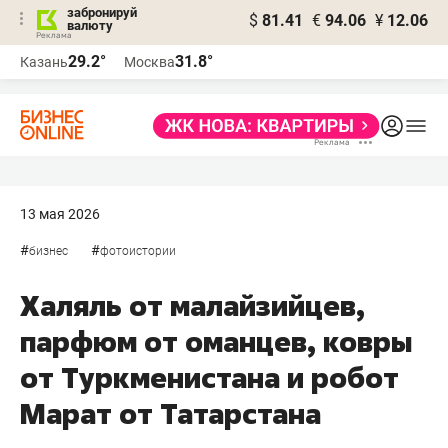
забронируй
$
81.41
€
94.06
¥
12.06
валюту
29.2°
31.8°
Казань
Москва
13 мая 2026
#
#
бизнес
фотоистории
Халяль от малайзийцев,
парфюм от оманцев, ковры
от Туркменистана и робот
Марат от Татарстана