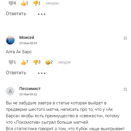
4
1
1
эмодзи
Ответить
Moисeй
20 Мая
08:30
Алга Ак Барс
1
7
3
2
эмодзи
Ответить
Пессимист
20 Мая
08:32
Вы не забудьте завтра в статье которая выйдет в
предверии шестого матча, написать про то, что у «Ак
Барса» якобы есть преимущество в «свежести», потому
что «Локомотив» сыграл больше матчей.
Вся статистика говорит о том, что Кубок чаще выигрывает