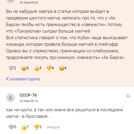
20 Мая
08:32
Вы не забудьте завтра в статье которая выйдет в
предверии шестого матча, написать про то, что у «Ак
Барса» якобы есть преимущество в «свежести», потому
что «Локомотив» сыграл больше матчей.
Вся статистика говорит о том, что Кубок чаще выигрывает
команда, которая провела больше матчей в плей-офф.
Однако вы с упрямством, граничащим со слабоумием,
продолжаете писать про мнимую «свежесть» «Ак Барса».
1
6
4
4
4
К комментарию
СССР-76
20 Мая
08:16
как ни крути, а так или иначе все решиться в последнем
матче - в Ярославле...
0
7
3
эмодзи