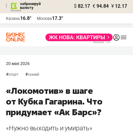
забронируй
$
82.17
€
94.84
¥
12.17
валюту
16.8°
17.3°
Казань
Москва
20 мая 2026
#
#
спорт
хоккей
«Локомотив» в шаге
от Кубка Гагарина. Что
придумает «Ак Барс»?
«Нужно выходить и умирать»