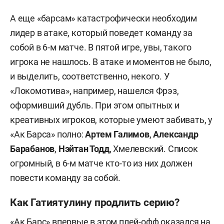
А еще «барсам» катастрофически необходим
лидер в атаке, который поведет команду за
собой в 6-м матче. В пятой игре, увы, такого
игрока не нашлось. В атаке и моментов не было,
и выделить, соответственно, некого. У
«Локомотива», например, нашелся Фрэз,
оформивший дубль. При этом опытных и
креативных игроков, которые умеют забивать, у
«Ак Барса» полно:
Артем Галимов
,
Александр
Барабанов
,
Нэйтан Тодд
, Хмелевский. Список
огромный, в 6-м матче кто-то из них должен
повести команду за собой.
Как Гатиятулину продлить серию?
«Ак Барс» впервые в этом плей-офф оказался на