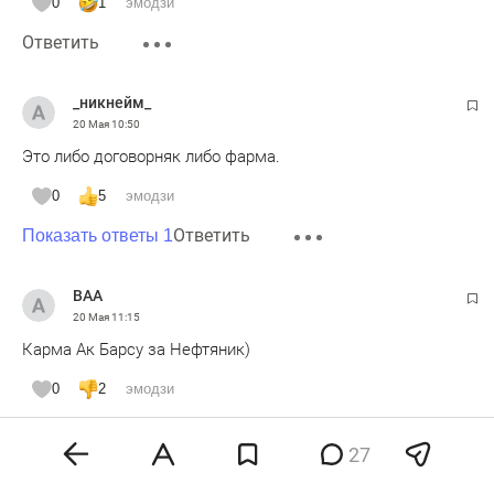
0
1
эмодзи
Ответить
_никнейм_
20 Мая
10:50
Это либо договорняк либо фарма.
0
5
эмодзи
Ответить
Показать ответы 1
BAA
20 Мая
11:15
Карма Ак Барсу за Нефтяник)
0
2
эмодзи
Ответить
27
пациент