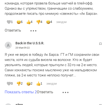
команда, которая провела больше матчей в плей-офф.
Однако вы с упрямством, граничащим со слабоумием,
продолжаете писать про мнимую «свежесть» «Ак Барса».
1
6
4
4
4
эмодзи
Ответить
Back in the U.S.S.R.
20 Мая
09:22
Я уже не верю в победу Ак Барса. ГТ и ГМ сохранили свои
места, хотя их судьба висела на волоске. Кто ж будет
увольнять людей, которые прыгнули с 32-го на 2-е место.
Сами хоккеисты похоже мысленно уже на мальдивском
пляже, за 2-е место тоже неплохо получат...
0
2
2
1
эмодзи
Ответить
Показать ответы 2
айвр