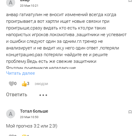
20 Мая
10:21
анвар гатиатулин не вносит изменений всегда когда
проигрывает,а вот хартли ищет новые связки при
проигрыше,сразу видать кто есть кто,при таких
напористых игроков локомотива ,защитники не успевают
и ошибки следуют один за одним.гл.тренер не
анализирует и не видит их,у него один ответ ,потеряли
концетрацию,раз потеряли -найдите ее и решите
проблему.Ведь есть же свежие защитники
Яруллин,лучевников,нападающие
Читать далее
замлетдинов,алистров,почему анвар не видит их в
составе,когда другие игроки просто падают от
0
3
эмодзи
усталости.Поэтому быть тренером топ команды не
Ответить
каждому дано,и не каждый может как хартли.
Тотал больше
20 Мая
10:50
Мой прогноз 3:2 или 2:3!)