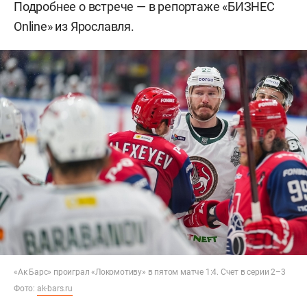
Подробнее о встрече — в репортаже «БИЗНЕС
Online» из Ярославля.
«Ак Барс» проиграл «Локомотиву» в пятом матче 1:4. Счет в серии 2–3
Фото:
ak-bars.ru