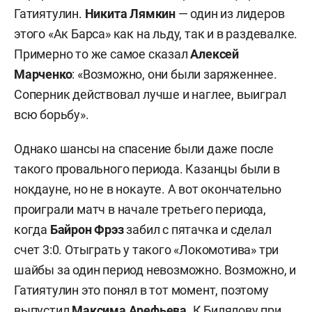
Гатиятулин.
Никита Лямкин
— один из лидеров
этого «Ак Барса» как на льду, так и в раздевалке.
Примерно то же самое сказал
Алексей
Марченко
: «Возможно, они были заряженнее.
Соперник действовал лучше и наглее, выиграл
всю борьбу».
Однако шансы на спасение были даже после
такого провального периода. Казанцы были в
нокдауне, но не в нокауте. А вот окончательно
проиграли матч в начале третьего периода,
когда
Байрон Фрэз
забил с пятачка и сделал
счет 3:0. Отыграть у такого «Локомотива» три
шайбы за один период невозможно. Возможно, и
Гатиятулин это понял в тот момент, поэтому
выпустил
Максима Арефьева
. К Билялову при