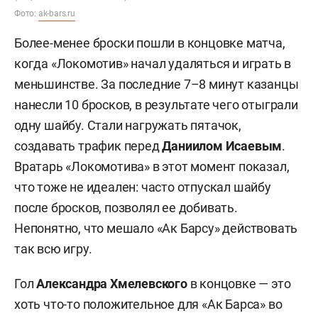
Фото:
ak-bars.ru
Более-менее броски пошли в концовке матча,
когда «Локомотив» начал удаляться и играть в
меньшинстве. За последние 7–8 минут казанцы
нанесли 10 бросков, в результате чего отыграли
одну шайбу. Стали нагружать пятачок,
создавать трафик перед
Даниилом Исаевым
.
Вратарь «Локомотива» в этот момент показал,
что тоже не идеален: часто отпускал шайбу
после бросков, позволял ее добивать.
Непонятно, что мешало «Ак Барсу» действовать
так всю игру.
Гол
Александра Хмелевского
в концовке — это
хоть что-то положительное для «Ак Барса» во