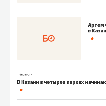
Артем 
в Каза
0
#
новости
В Казани в четырех парках начина
0