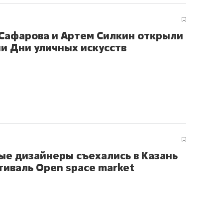
ов и
о трехкратном росте цен, дотошных
школьной формы о конт
клиентах и чудных запросах мастеров
налогах и развитии без 
Сафарова и Артем Силкин открыли
ни Дни уличных искусств
е дизайнеры съехались в Казань
тиваль Open space market
ндуем
Рекомендуем
мер до квартиры и Face
Опыт выживания в дик
сто ключа: какой будет
природе, работа
асность в ЖК «Нова»
с ментальным и физич