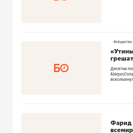
#
общество
«Утины
грешат
Десятки по
&laquo;Сол
всколыхну
Фарид 
всемир