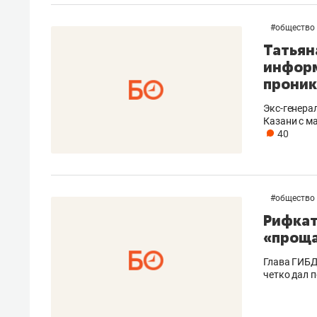
#
общество
Татьян
информ
проник
Экс-генера
Казани с м
40
#
общество
Рифкат
«проща
Глава ГИБД
четко дал п