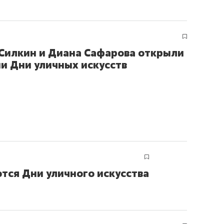
состоянием как основа
антихрупких команд
Силкин и Диана Сафарова открыли
ни Дни уличных искусств
ются Дни уличного искусства