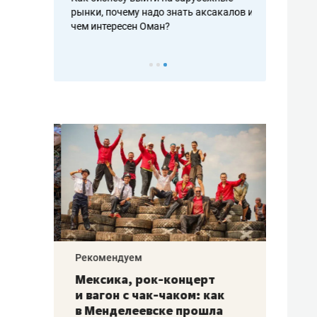
рафакте,
рынки, почему надо знать аксакалов и
о трехкратно
кредитов
чем интересен Оман?
клиентах и ч
Рекомендуем
Рекоме
ой
Мексика, рок-концерт
«Прор
и вагон с чак-чаком: как
30 ме
еским
в Менделеевске прошла
лечит