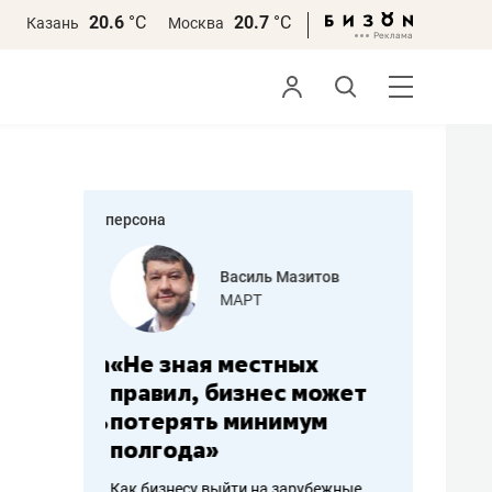
20.6
°С
20.7
°С
Казань
Москва
персона
еменова
Василь Мазитов
»
МАРТ
а: работа
«Не зная местных
«Мне лу
ечься
правил, бизнес может
не зара
вствовать
потерять минимум
чем пот
полгода»
репутац
пошиву
Как бизнесу выйти на зарубежные
Владелец от