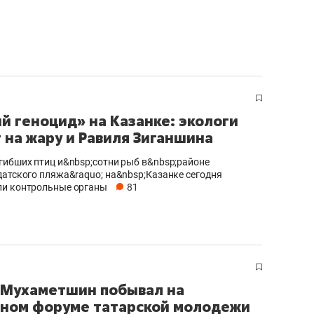
й геноцид» на Казанке: экологи
 на жару и Равиля Зиганшина
гибших птиц и&nbsp;сотни рыб в&nbsp;районе
датского пляжа&raquo; на&nbsp;Казанке сегодня
ли контрольные органы
81
Мухаметшин побывал на
ном форуме татарской молодежи