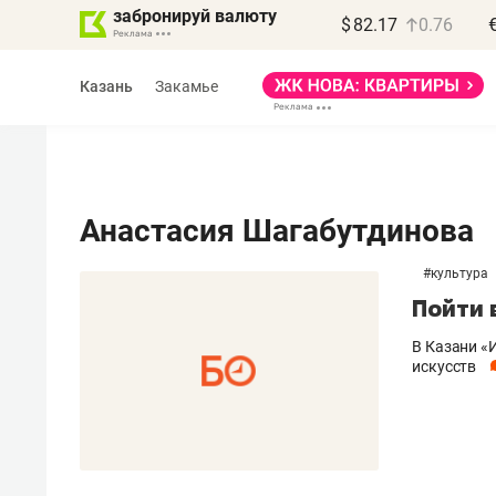
забронируй валюту
$
82.17
0.76
Казань
Закамье
Анастасия Шагабутдинова
#
культура
Василь Мазитов
Пойти 
МАРТ
В Казани «
«Не зная местных
искусств
правил, бизнес может
потерять минимум
полгода»
Как бизнесу выйти на зарубежные