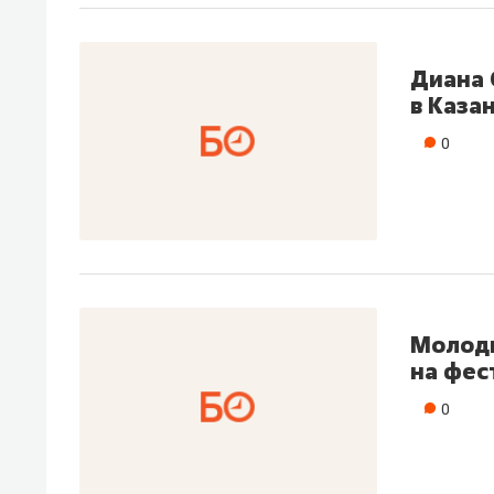
рынки, почему надо знать аксакал
чем интересен Оман?
Диана 
в Каза
0
Молоды
на фес
Рекомендуем
Рекоме
0
Как ГК «МИР ГРУПП» и ВТБ
150 ка
создают оазис жилого
ID вме
комфорта под Казанью
безоп