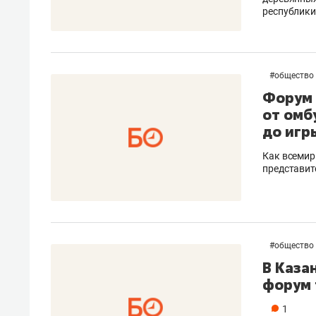
республик
#
общество
Форум 
от омб
до игр
Как всемир
представит
#
общество
В Каза
форум 
1