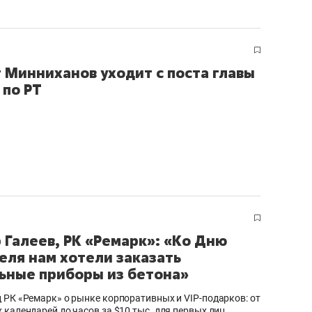
 Минниханов уходит с поста главы
по РТ
 Галеев, РК «Ремарк»: «Ко Дню
еля нам хотели заказать
ьные приборы из бетона»
 РК «Ремарк» о рынке корпоративных и VIP-подарков: от
 календарей до часов за $10 тыс. для первых лиц