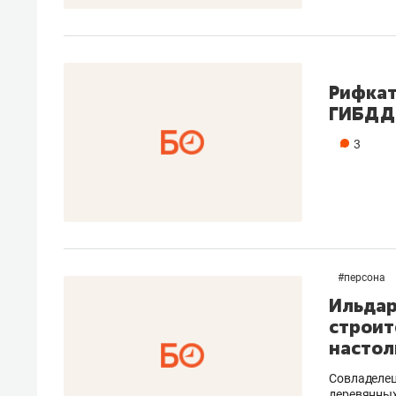
Рифкат
ГИБДД 
3
#
персона
Ильдар
строит
настол
Совладелец
деревянных