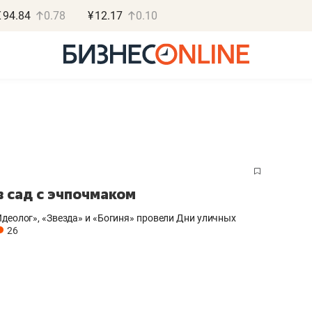
€
94.84
0.78
¥
12.17
0.10
Роман Ободец
Дарья С
в сад с эчпочмаком
«Готовые решения»
«Бросско
Идеолог», «Звезда» и «Богиня» провели Дни уличных
«Мне лучше
«Мама говорил
26
не заработать вообще,
помогает отвл
чем потерять
от болезни, чу
репутацию»
себя живой»
Владелец отделочной фирмы
Наследница бизнеса по 