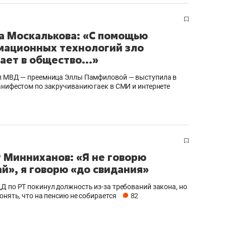
а Москалькова: «С помощью
ационных технологий зло
ает в общество...»
л МВД — преемница Эллы Памфиловой — выступила в
анифестом по закручиванию гаек в СМИ и интернете
 Минниханов: «Я не говорю
й», я говорю «до свидания»
Д по РТ покинул должность из-за требований закона, но
онять, что на пенсию не собирается
82