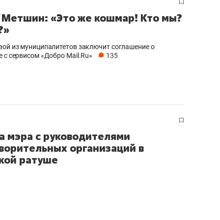
 Метшин: «Это же кошмар! Кто мы?
?»
вой из муниципалитетов заключит соглашение о
е с сервисом «Добро Mail.Ru»
135
а мэра с руководителями
ворительных организаций в
кой ратуше