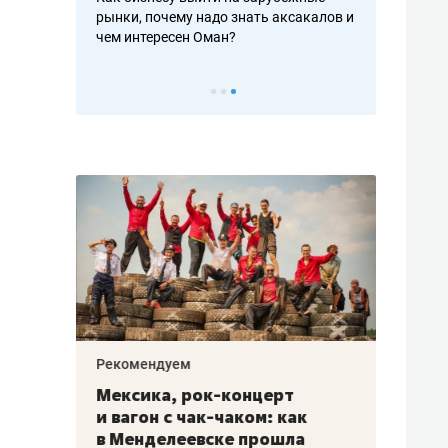
рафакте,
рынки, почему надо знать аксакалов и
о трехкратно
кредитов
чем интересен Оман?
клиентах и ч
Рекомендуем
Рекоме
ой
Мексика, рок-концерт
«Прор
и вагон с чак-чаком: как
30 ме
еским
в Менделеевске прошла
лечит