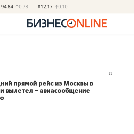
€
94.84
0.78
¥
12.17
0.10
Роман Ободец
Дарья С
ний прямой рейс из Москвы в
«Готовые решения»
«Бросско
и вылетел – авиасообщение
то
«Мне лучше
«Мама говорил
не заработать вообще,
помогает отвл
чем потерять
от болезни, чу
репутацию»
себя живой»
Владелец отделочной фирмы
Наследница бизнеса по 