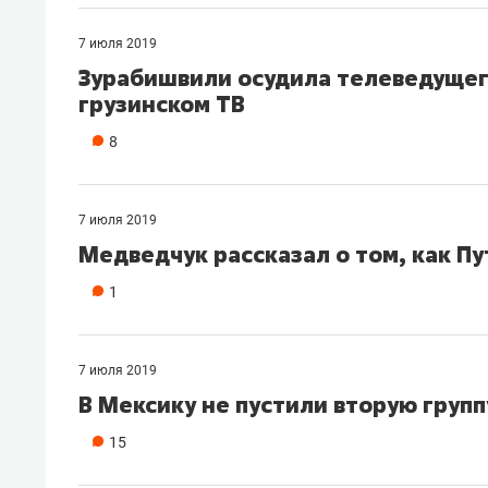
рынки, почему надо знать аксакал
чем интересен Оман?
7 июля 2019
Зурабишвили осудила телеведущег
грузинском ТВ
8
7 июля 2019
Медведчук рассказал о том, как П
1
7 июля 2019
Рекомендуем
Рекоме
В Мексику не пустили вторую групп
Как ГК «МИР ГРУПП» и ВТБ
150 ка
15
создают оазис жилого
ID вме
комфорта под Казанью
безоп