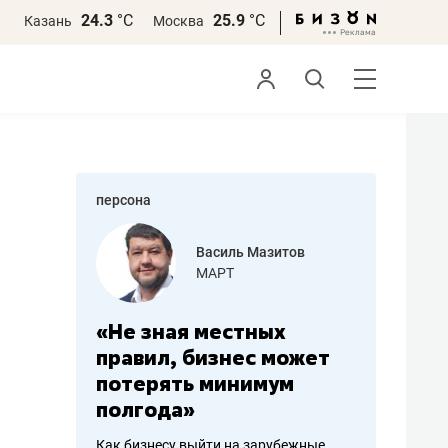
24.3
°С
25.9
°С
Казань
Москва
персона
еменова
Василь Мазитов
»
МАРТ
а: работа
«Не зная местных
«Мне лу
ечься
правил, бизнес может
не зара
вствовать
потерять минимум
чем пот
полгода»
репутац
пошиву
Как бизнесу выйти на зарубежные
Владелец от