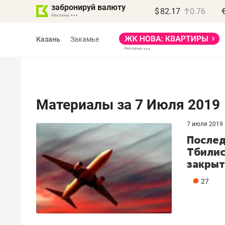
забронируй валюту
$
82.17
0.76
Казань
Закамье
Материалы за 7 Июля 2019
7 июля 2019
Василь Мазитов
Послед
МАРТ
Тбилис
закры
«Не зная местных
правил, бизнес может
27
потерять минимум
полгода»
Как бизнесу выйти на зарубежные