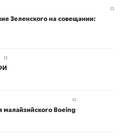
состоянием как основа
антихрупких команд
ие Зеленского на совещании:
ФИ
я малайзийского Boeing