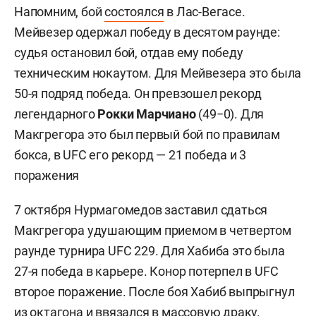
Напомним, бой
состоялся
в Лас-Вегасе.
Мейвезер одержал победу в десятом раунде:
судья остановил бой, отдав ему победу
техническим нокаутом. Для Мейвезера это была
50-я подряд победа. Он превзошел рекорд
легендарного
Рокки Марчиано
(49−0). Для
Макгрегора это был первый бой по правилам
бокса, в UFC его рекорд — 21 победа и 3
поражения
7 октября Нурмагомедов заставил сдаться
Макгрегора удушающим приемом в четвертом
раунде турнира UFC 229. Для Хабиба это была
27-я победа в карьере. Конор потерпел в UFC
второе поражение. После боя Хабиб выпрыгнул
из октагона и
ввязался
в массовую драку.