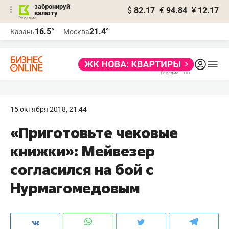
забронируй
$
82.17
€
94.84
¥
12.17
валюту
16.5°
21.4°
Казань
Москва
15 октября 2018, 21:44
«Приготовьте чековые
книжки»: Мейвезер
согласился на бой с
Нурмагомедовым