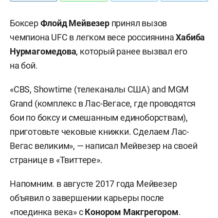
Боксер
Флойд Мейвезер
принял вызов
чемпиона UFC в легком весе россиянина
Хабиба
Нурмагомедова
, который ранее вызвал его
на бой.
«CBS, Showtime (телеканалы США) and MGM
Grand (комплекс в Лас-Вегасе, где проводятся
бои по боксу и смешанным единоборствам),
приготовьте чековые книжки. Сделаем Лас-
Вегас великим», — написал Мейвезер на своей
странице в «Твиттере».
Напомним. в августе 2017 года Мейвезер
объявил о завершении карьеры после
«поединка века» с
Конором
Макгрегором
.