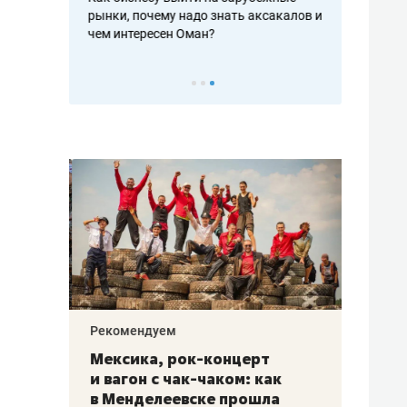
рафакте,
рынки, почему надо знать аксакалов и
о трехкратно
кредитов
чем интересен Оман?
клиентах и ч
Рекомендуем
Рекоме
ой
Мексика, рок-концерт
«Прор
и вагон с чак-чаком: как
30 ме
еским
в Менделеевске прошла
лечит