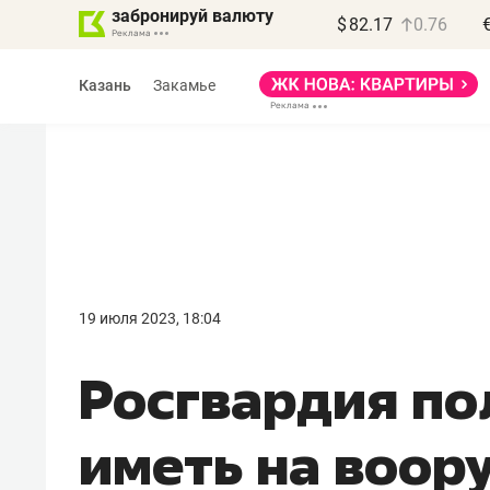
забронируй валюту
$
82.17
0.76
Казань
Закамье
Василь Мазитов
МАРТ
19 июля 2023, 18:04
«Не зная местных
Росгвардия по
правил, бизнес может
потерять минимум
иметь на воор
полгода»
Как бизнесу выйти на зарубежные