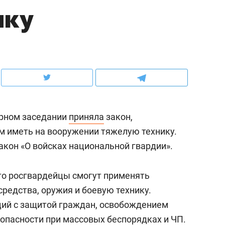
ику
ов и
о трехкратном росте цен, дотошных
школьной формы о конт
клиентах и чудных запросах мастеров
налогах и развитии без 
арном заседании
приняла
закон,
 иметь на вооружении тяжелую технику.
акон «О войсках национальной гвардии».
что росгвардейцы смогут применять
ндуем
Рекомендуем
редства, оружия и боевую технику.
мер до квартиры и Face
Опыт выживания в дик
аций с защитой граждан, освобождением
сто ключа: какой будет
природе, работа
опасности при массовых беспорядках и ЧП.
асность в ЖК «Нова»
с ментальным и физич