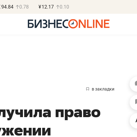
€
94.84
0.78
¥
12.17
0.10
Роман Ободец
Дарья С
«Готовые решения»
«Бросско
в закладки
«Мне лучше
«Мама говорил
лучила право
не заработать вообще,
помогает отвл
чем потерять
от болезни, чу
ужении
репутацию»
себя живой»
Владелец отделочной фирмы
Наследница бизнеса по 