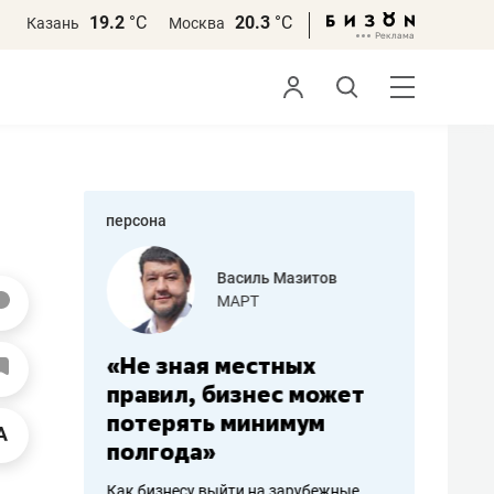
19.2
°С
20.3
°С
Казань
Москва
персона
еменова
Василь Мазитов
»
МАРТ
а: работа
«Не зная местных
«Мне лу
ечься
правил, бизнес может
не зара
вствовать
потерять минимум
чем пот
полгода»
репутац
пошиву
Как бизнесу выйти на зарубежные
Владелец от