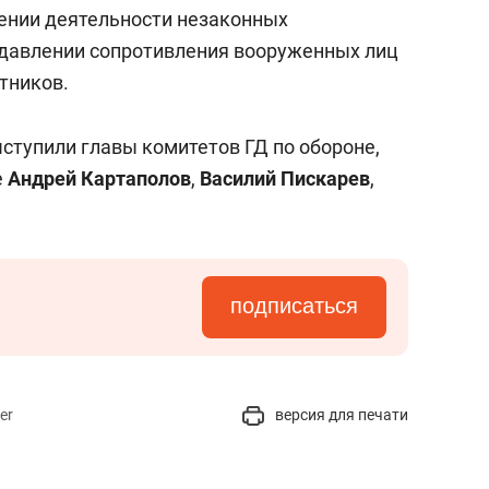
состоянием как основа
ении деятельности незаконных
антихрупких команд
давлении сопротивления вооруженных лиц
тников.
тупили главы комитетов ГД по обороне,
е
Андрей Картаполов
,
Василий Пискарев
,
подписаться
er
версия для печати