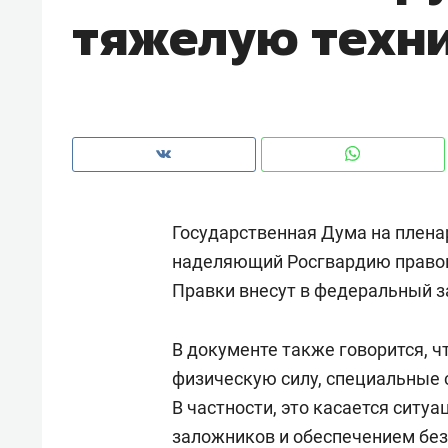
тяжелую техн
рынки, почему надо знать аксакал
чем интересен Оман?
Государственная Дума на плен
наделяющий Росгвардию правом
Правки внесут в федеральный з
В документе также говорится, 
Рекомендуем
Рекоме
физическую силу, специальные с
Как ГК «МИР ГРУПП» и ВТБ
150 ка
В частности, это касается ситу
создают оазис жилого
ID вме
заложников и обеспечением без
комфорта под Казанью
безоп