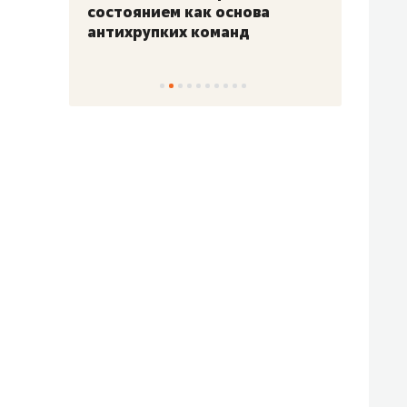
«Гонка Героев»
Казан