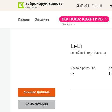
забронируй валюту
$
81.41
0.48
Казань
Закамье
Li-Li
на сайте 4 года 4 месяца
Василь Мазитов
МАРТ
место в рейтинге
р
∞
0
«Не зная местных
правил, бизнес может
личные данные
потерять минимум
полгода»
комментарии
Как бизнесу выйти на зарубежные