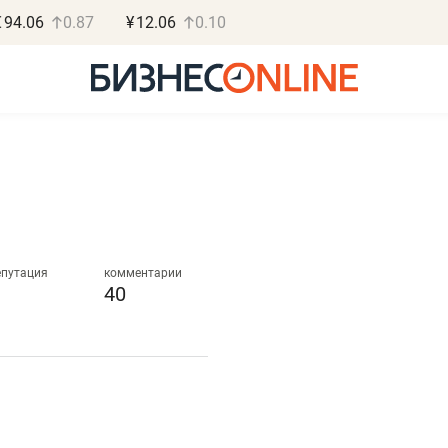
€
94.06
0.87
¥
12.06
0.10
Роман Ободец
Дарья С
«Готовые решения»
«Бросско
епутация
комментарии
40
«Мне лучше
«Мама говорил
не заработать вообще,
помогает отвл
чем потерять
от болезни, чу
репутацию»
себя живой»
Владелец отделочной фирмы
Наследница бизнеса по 