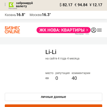
забронируй
$
82.17
€
94.84
¥
12.17
валюту
16.8°
16.3°
Казань
Москва
Li-Li
на сайте 4 года 4 месяца
место
репутация
комментарии
∞
0
40
личные данные