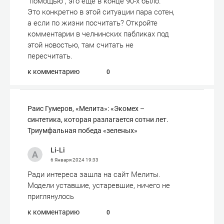
"помощью", это еще в конце 90-х было.
Это конкретно в этой ситуации пара сотен,
а если по жизни посчитать? Откройте
комментарии в челнинских пабликах под
этой новостью, там считать не
пересчитать.
к комментарию
0
Раис Гумеров, «Мелита»: «Экомех –
синтетика, которая разлагается сотни лет.
Триумфальная победа «зеленых»
Li-Li
6 Января 2024
19:33
Ради интереса зашла на сайт Мелиты.
Модели уставшие, устаревшие, ничего не
приглянулось
к комментарию
0