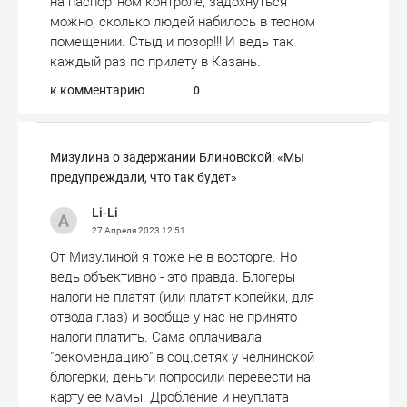
на паспортном контроле, задохнуться
можно, сколько людей набилось в тесном
помещении. Стыд и позор!!! И ведь так
каждый раз по прилету в Казань.
к комментарию
0
Мизулина о задержании Блиновской: «Мы
предупреждали, что так будет»
Li-Li
27 Апреля 2023
12:51
От Мизулиной я тоже не в восторге. Но
ведь объективно - это правда. Блогеры
налоги не платят (или платят копейки, для
отвода глаз) и вообще у нас не принято
налоги платить. Сама оплачивала
"рекомендацию" в соц.сетях у челнинской
блогерки, деньги попросили перевести на
карту её мамы. Дробление и неуплата