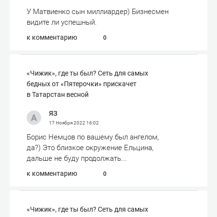
У Матвиенко сын миллиардер) Бизнесмен
видите ли успешный.
к комментарию
0
«Чижик», где ты был? Сеть для самых
бедных от «Пятерочки» прискачет
в Татарстан весной
ЯЗ
17 Ноября 2022
16:02
Борис Немцов по вашему был ангелом,
да?) Это близкое окружение Ельцина,
дальше не буду продолжать...
к комментарию
0
«Чижик», где ты был? Сеть для самых