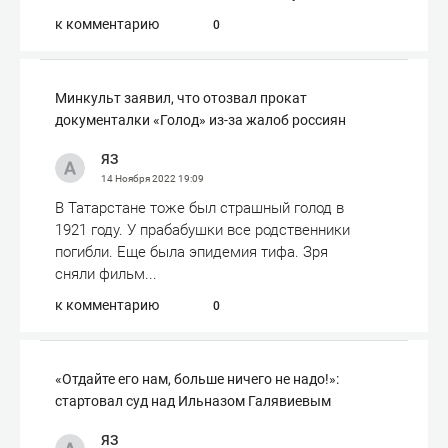
к комментарию
0
Минкульт заявил, что отозвал прокат
документалки «Голод» из-за жалоб россиян
ЯЗ
14 Ноября 2022
19:09
В Татарстане тоже был страшный голод в
1921 году. У прабабушки все родственники
погибли. Еще была эпидемия тифа. Зря
сняли фильм...
к комментарию
0
«Отдайте его нам, больше ничего не надо!»:
стартовал суд над Ильназом Галявиевым
ЯЗ