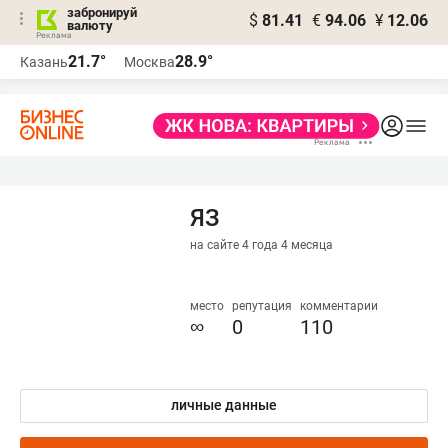
забронируй
$
81.41
€
94.06
¥
12.06
валюту
21.7°
28.9°
Казань
Москва
ЯЗ
на сайте 4 года 4 месяца
место
репутация
комментарии
∞
0
110
личные данные