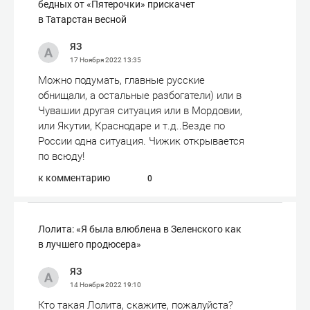
бедных от «Пятерочки» прискачет
в Татарстан весной
ЯЗ
17 Ноября 2022
13:35
Можно подумать, главные русские
обнищали, а остальные разбогатели) или в
Чувашии другая ситуация или в Мордовии,
или Якутии, Краснодаре и т.д..Везде по
России одна ситуация. Чижик открывается
по всюду!
к комментарию
0
Лолита: «Я была влюблена в Зеленского как
в лучшего продюсера»
ЯЗ
14 Ноября 2022
19:10
Кто такая Лолита, скажите, пожалуйста?