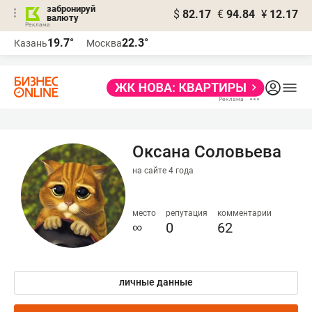
забронируй
$
82.17
€
94.84
¥
12.17
валюту
19.7°
22.3°
Казань
Москва
Оксана Соловьева
на сайте 4 года
место
репутация
комментарии
∞
0
62
личные данные