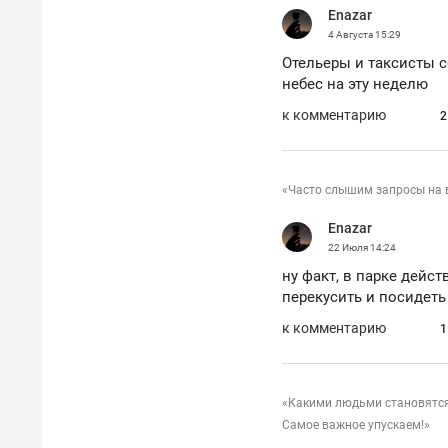
Enazar
рынки, почему надо знать аксакал
чем интересен Оман?
4 Августа
15:29
Отельеры и таксисты с
небес на эту неделю
к комментарию
2
«Часто слышим запросы на в
Enazar
22 Июля
14:24
ну факт, в парке дейст
перекусить и посидеть
к комментарию
1
Рекомендуем
Рекоме
Как ГК «МИР ГРУПП» и ВТБ
150 ка
«Какими людьми становятся 
создают оазис жилого
ID вме
Самое важное упускаем!»
комфорта под Казанью
безоп