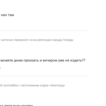
 них там
 частично перекроют из-за репетиции парада Победы
е можете днем проехать и вечером уже не ездить??
3
ый троллейбус с автономным ходом «Авангард»
на деле еще узнаем