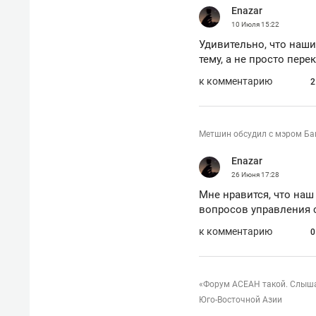
Enazar
10 Июля
15:22
Удивительно, что наш
тему, а не просто пер
к комментарию
2
Метшин обсудил с мэром Баг
Enazar
26 Июня
17:28
Мне нравится, что наш
вопросов управления 
к комментарию
0
«Форум АСЕАН такой. Слышал
Юго-Восточной Азии