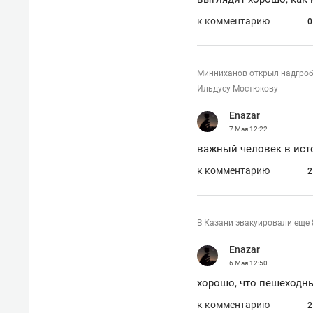
к комментарию
0
Минниханов открыл надгроб
Ильдусу Мостюкову
Enazar
7 Мая
12:22
важный человек в ист
к комментарию
2
В Казани эвакуировали еще 
Enazar
6 Мая
12:50
хорошо, что пешеходн
к комментарию
2