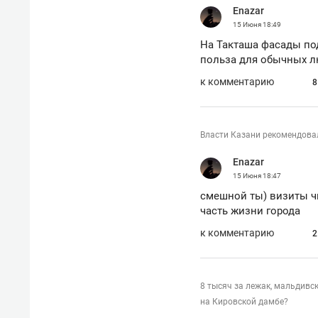
Enazar
15 Июня
18:49
На Такташа фасады под
польза для обычных л
к комментарию
8
Власти Казани рекомендовал
Enazar
15 Июня
18:47
смешной ты) визиты ч
часть жизни города
к комментарию
2
8 тысяч за лежак, мальдивс
на Кировской дамбе?