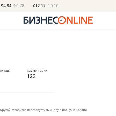
€
94.84
0.78
¥
12.17
0.10
Роман Ободец
Дарья С
«Готовые решения»
«Бросско
епутация
комментарии
122
«Мне лучше
«Мама говорил
не заработать вообще,
помогает отвл
чем потерять
от болезни, чу
репутацию»
себя живой»
к Крутой готовится перезапустить «Новую волну» в Казани
Владелец отделочной фирмы
Наследница бизнеса по 