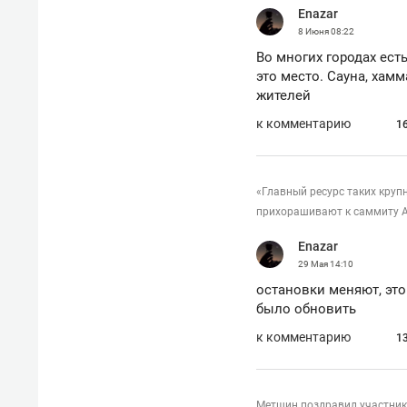
Enazar
8 Июня
08:22
Во многих городах есть
это место. Сауна, хамм
жителей
к комментарию
1
«Главный ресурс таких круп
прихорашивают к саммиту 
Enazar
29 Мая
14:10
остановки меняют, это
было обновить
к комментарию
1
Метшин поздравил участни