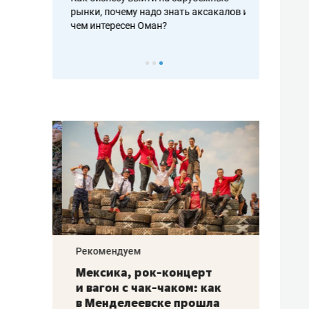
рафакте,
рынки, почему надо знать аксакалов и
о трехкратно
кредитов
чем интересен Оман?
клиентах и ч
Рекомендуем
Рекоме
ой
Мексика, рок-концерт
«Прор
и вагон с чак-чаком: как
30 ме
еским
в Менделеевске прошла
лечит