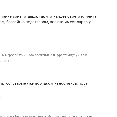
 такие зоны отдыха, так что найдёт своего клиента
ам, бассейн с подогревом, все это имеет спрос у
6
ных мероприятий – это вложения в инфраструктуру»: Казань
АСЕАН
 плюс, старые уже порядком износились, пора
3
ка штурма Берлина Александра Малова с наступающим Днем