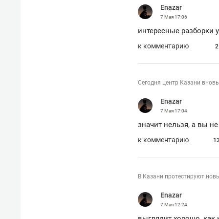
Enazar
7 Мая
17:06
интересные разборки у
к комментарию
2
Сегодня центр Казани вновь
Enazar
7 Мая
17:04
значит нельзя, а вы н
к комментарию
1
В Казани протестируют нов
Enazar
7 Мая
12:24
выглядит хорошо, как 