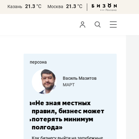
21.3
°С
21.3
°С
Казань
Москва
персона
еменова
Василь Мазитов
»
МАРТ
а: работа
«Не зная местных
«Мне лу
ечься
правил, бизнес может
не зара
вствовать
потерять минимум
чем пот
полгода»
репутац
пошиву
Как бизнесу выйти на зарубежные
Владелец от