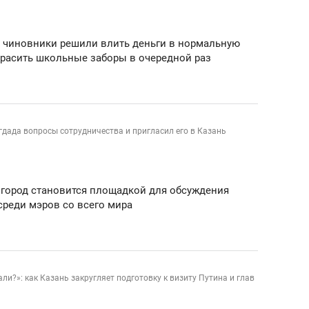
состоянием как основа
антихрупких команд
и чиновники решили влить деньги в нормальную
екрасить школьные заборы в очередной раз
дада вопросы сотрудничества и пригласил его в Казань
 город становится площадкой для обсуждения
среди мэров со всего мира
и?»: как Казань закругляет подготовку к визиту Путина и глав