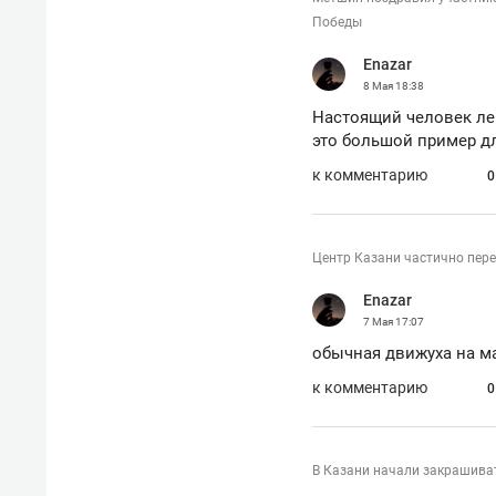
Победы
Enazar
8 Мая
18:38
Настоящий человек лег
это большой пример дл
к комментарию
0
Центр Казани частично пер
Enazar
7 Мая
17:07
обычная движуха на м
к комментарию
0
В Казани начали закрашива