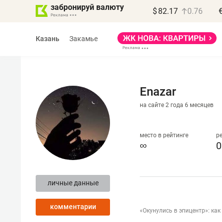
забронируй валюту
$
82.17
0.76
Казань
Закамье
Enazar
на сайте 2 года 6 месяцев
Василь Мазитов
МАРТ
место в рейтинге
р
∞
0
«Не зная местных
правил, бизнес может
личные данные
потерять минимум
полгода»
комментарии
«Окунулись в эпицентр»: ка
Как бизнесу выйти на зарубежные