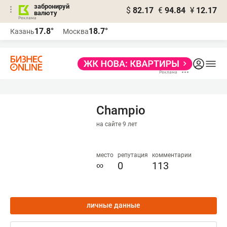
забронируй
$
82.17
€
94.84
¥
12.17
валюту
17.8°
18.7°
Казань
Москва
Champio
на сайте 9 лет
место
репутация
комментарии
∞
0
113
личные данные