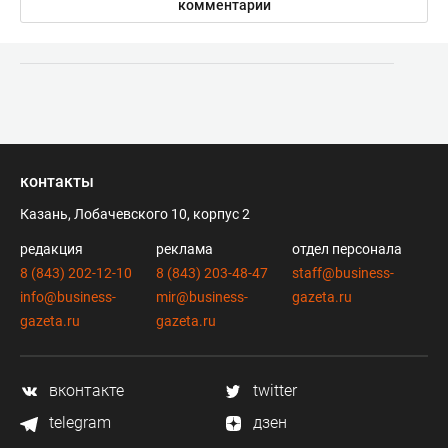
комментарии
контакты
Казань, Лобачевского 10, корпус 2
редакция
реклама
отдел персонала
8 (843) 202-12-10
8 (843) 203-48-47
staff@business-
info@business-
mir@business-
gazeta.ru
gazeta.ru
gazeta.ru
вконтакте
twitter
telegram
дзен