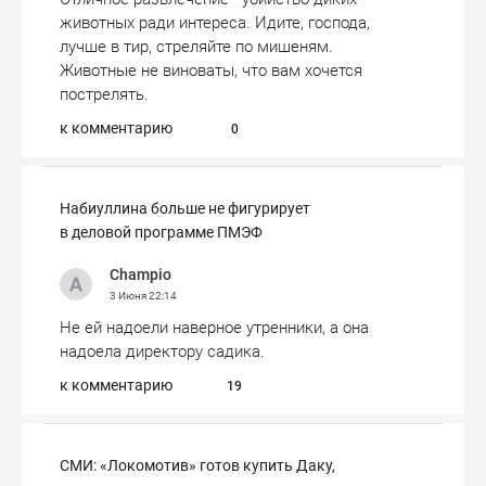
животных ради интереса. Идите, господа,
лучше в тир, стреляйте по мишеням.
Животные не виноваты, что вам хочется
пострелять.
к комментарию
0
Набиуллина больше не фигурирует
в деловой программе ПМЭФ
Champio
3 Июня
22:14
Не ей надоели наверное утренники, а она
надоела директору садика.
к комментарию
19
СМИ: «Локомотив» готов купить Даку,