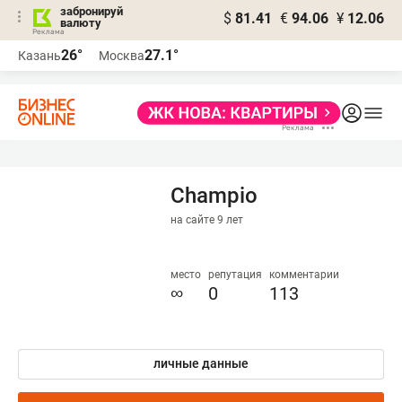
забронируй
$
81.41
€
94.06
¥
12.06
валюту
26°
27.1°
Казань
Москва
Champio
на сайте 9 лет
место
репутация
комментарии
∞
0
113
личные данные