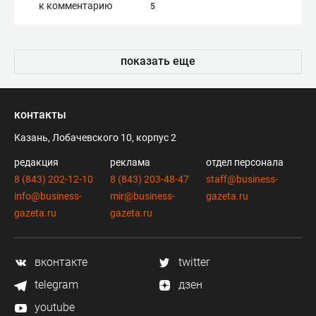
к комментарию
5
показать еще
контакты
Казань, Лобачевского 10, корпус 2
редакция
реклама
отдел персонала
8 (843) 202-12-10
8 (843) 203-48-47
staff@business-
info@business-
mir@business-
gazeta.ru
gazeta.ru
gazeta.ru
вконтакте
twitter
telegram
дзен
youtube