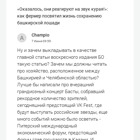
«Оказалось, они реагируют на звук курая!»:
как фермер посвятил жизнь сохранению
башкирской лошади
Champio
7 Июня
09:59
Ну и зачем выкладывать в качестве
главной статьи воскресного издания БО
такую статью? Зачем мы должны читать
про хозяйство, расположенное между
Башкирией и Челябинской областью?
Лучше бы написали про вчерашний
грандиозный концерт Басты, собравший
рекордное количество зрителей,
сегодняшний предстоящий VK Fest, где
будут выступать российские звезды, еще
много событий можно было осветить -
Питерский международный
экономический форум, предстоящий
форум глав государств в Казани. И