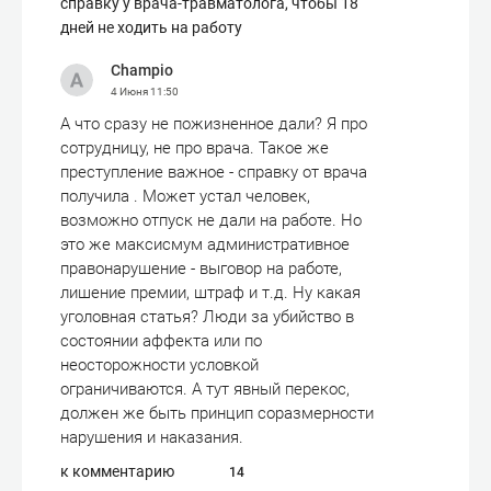
справку у врача-травматолога, чтобы 18
дней не ходить на работу
Champio
4 Июня
11:50
А что сразу не пожизненное дали? Я про
сотрудницу, не про врача. Такое же
преступление важное - справку от врача
получила . Может устал человек,
возможно отпуск не дали на работе. Но
это же максисмум административное
правонарушение - выговор на работе,
лишение премии, штраф и т.д. Ну какая
уголовная статья? Люди за убийство в
состоянии аффекта или по
неосторожности условкой
ограничиваются. А тут явный перекос,
должен же быть принцип соразмерности
нарушения и наказания.
к комментарию
14