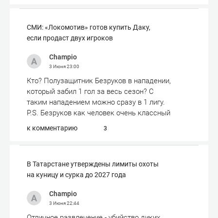
СМИ: «Локомотив» готов купить Даку,
если продаст двух игроков
Champio
3 Июня
23:00
Кто? Полузащитник Безруков в нападении,
который забил 1 гол за весь сезон? С
таким нападением можно сразу в 1 лигу.
P.S. Безруков как человек очень классный
к комментарию
3
В Татарстане утверждены лимиты охоты
на куницу и сурка до 2027 года
Champio
3 Июня
22:44
Отличное развлечение - убийство диких