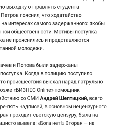
ную выходку отправлять студента
 Петров пояснил, что ходатайство
 на интересах самого задержанного: якобы
анной общественности. Мотивы поступка
ка не прояснились и представляются
танной молодежи.
шачев и Попова были задержаны
 поступка. Когда в полицию поступило
сто происшествия выехал наряд патрульно-
позже «БИЗНЕС Online» помощник
действию со СМИ
Андрей Шептицкий
,
всего
ре-пять надписей, в основном нецензурного
рая проходит светскую цензуру, была на
исто вывела: «Бога нет!» Вторая — на