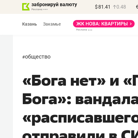
забронируй валюту
$
81.41
0.48
Казань
Закамье
общество
#
«Бога нет» и «
Василь Мазитов
МАРТ
Бога»: вандала
«Не зная местных
правил, бизнес может
«расписавшего
потерять минимум
полгода»
отправили в С
Как бизнесу выйти на зарубежные