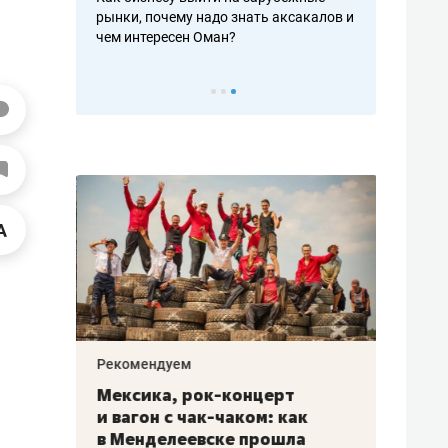
рафакте,
рынки, почему надо знать аксакалов и
о трехкратно
кредитов
чем интересен Оман?
клиентах и ч
Рекомендуем
Рекоме
ой
Мексика, рок-концерт
«Прор
и вагон с чак-чаком: как
30 ме
еским
в Менделеевске прошла
лечит