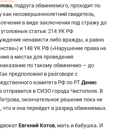
пова
, подруга обвиняемого, проходит по
 как несовершеннолетний свидетель,
есечения в виде заключения под стражу до
 уголовные статьи: 214 УК РФ
буждение ненависти либо вражды, а равно
нства») и 148 УК РФ («Нарушение права на
ания в местах для проведения
наказание по такому обвинению — до
Как предположил в разговоре с
едственного комитета РФ по РТ
Денис
ев отправится в СИЗО города Чистополя. В
Петрова, окончательное решение пока не
, что и она перейдет в разряд обвиняемых.
адвокат
Евгений Котов
, мать и бабушка. И