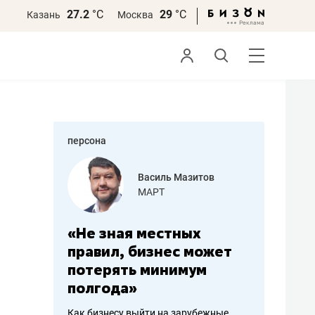
27.2
°С
29
°С
Казань
Москва
персона
еменова
Василь Мазитов
»
МАРТ
а: работа
«Не зная местных
«Мне лу
ечься
правил, бизнес может
не зара
вствовать
потерять минимум
чем пот
полгода»
репутац
пошиву
Как бизнесу выйти на зарубежные
Владелец от