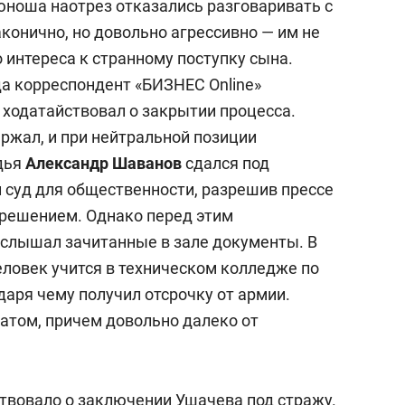
 юноша наотрез отказались разговаривать с
аконично, но довольно агрессивно — им не
 интереса к странному поступку сына.
да корреспондент «БИЗНЕС Online»
 ходатайствовал о закрытии процесса.
ржал, и при нейтральной позиции
дья
Александр Шаванов
сдался под
 суд для общественности, разрешив прессе
 решением. Однако перед этим
услышал зачитанные в зале документы. В
еловек учится в техническом колледже по
даря чему получил отсрочку от армии.
атом, причем довольно далеко от
твовало о заключении Ушачева под стражу.