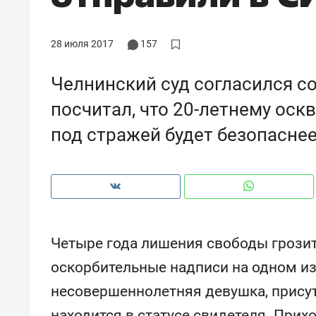
рынки, почему надо знать аксакал
чем интересен Оман?
28 июля 2017
157
Челнинский суд согласился с
посчитал, что 20-летнему ос
под стражей будет безопасне
Четыре года лишения свободы грозит
Рекомендуем
Рекоме
оскорбительные надписи на одном из
Как ГК «МИР ГРУПП» и ВТБ
150 ка
несовершеннолетняя девушка, присут
создают оазис жилого
ID вме
комфорта под Казанью
безоп
находится в статусе свидетеля. Прих