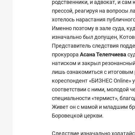
родственники, и адвокат, и сам
прессой, реагируя на вопросы л
хотелось нарастания публичного
Именно поэтому в зале суда, ку
изначально был допущен, Котов
Представитель следствия подде
прокурора
Асана Телепчиева
су
натиском и закрыл резонансный
лишь ознакомиться с итоговым
кореспондент «БИЗНЕС Online» 
соответствии с ними, молодой ч
специальности «термист», благо
Живет он с мамой и младшим бр
Боровецкой церкви.
Следствие изначально ходатайс