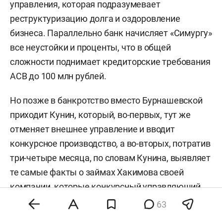
управления, которая подразумевает
реструктуризацию долга и оздоровление
бизнеса. Параллельно банк начисляет «Симургу»
все неустойки и проценты, что в общей
сложности поднимает кредиторские требования
АСВ до 100 млн рублей.
Но позже в банкротство вместо Бурнашевской
приходит Кунин, который, во-первых, тут же
отменяет внешнее управление и вводит
конкурсное производство, а во-вторых, потратив
три-четыре месяца, по словам Кунина, выявляет
те самые факты о займах Хакимова своей
компании, которые конкурсный управляющий
трактует как финансовые махинации.
63
Впоследствии Кунин подаст в арбитраж