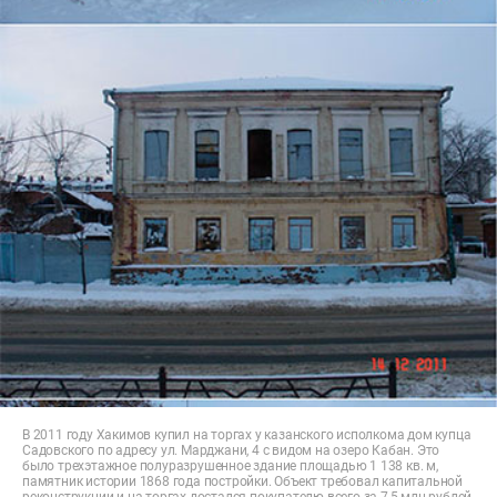
В 2011 году Хакимов купил на торгах у казанского исполкома дом купца
Садовского по адресу ул. Марджани, 4 с видом на озеро Кабан. Это
было трехэтажное полуразрушенное здание площадью 1 138 кв. м,
памятник истории 1868 года постройки. Объект требовал капитальной
реконструкции и на торгах достался покупателю всего за 7,5 млн рублей