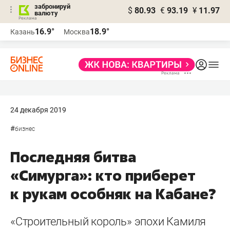
забронируй
$
80.93
€
93.19
¥
11.97
валюту
16.9°
18.9°
Казань
Москва
24 декабря 2019
#
бизнес
Последняя битва
«Симурга»: кто приберет
к рукам особняк на Кабане?
«Строительный король» эпохи Камиля