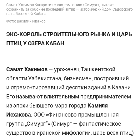
Самат Хакимов банкротит свою компанию «Симург», пытаясь
сохранить за собой ее последний актив — исторический дом Садовского
на набережной Кабана
Фото: Василий Иванов
ЭКС-КОРОЛЬ СТРОИТЕЛЬНОГО РЫНКА И ЦАРЬ
ПТИЦ У ОЗЕРА КАБАН
Самат Хакимов
— уроженец Ташкентской
области Узбекистана, бизнесмен, построивший
и отремонтировавший десятки зданий в Казани.
Его называют влиятельным предпринимателем
из эпохи бывшего мэра города
Камиля
Исхакова
. ООО «Финансово-промышленная
группа „Симург“» (Симург — фантастическое
существо в иранской мифологии, царь всех птиц)