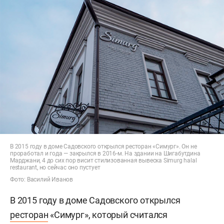
В 2015 году в доме Садовского открылся ресторан «Симург». Он не
проработал и года — закрылся в 2016-м. На здании на Шигабутдина
Марджани, 4 до сих пор висит стилизованная вывеска Simurg halal
restaurant, но сейчас оно пустует
Фото: Василий Иванов
В 2015 году в доме Садовского открылся
ресторан
«Симург», который считался