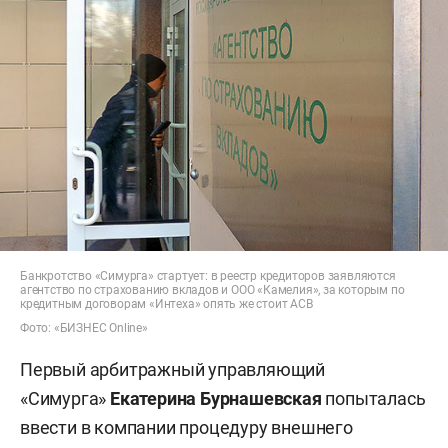
Банкротство «Симурга» стартует: в реестр кредиторов заявляются
агентство по страхованию вкладов и ООО «Камелия», за которым по
кредитным договорам «Интеха» опять же стоит АСВ
Фото: «БИЗНЕС Online»
Первый арбитражный управляющий
«Симурга»
Екатерина Бурнашевская
попыталась
ввести в компании процедуру внешнего