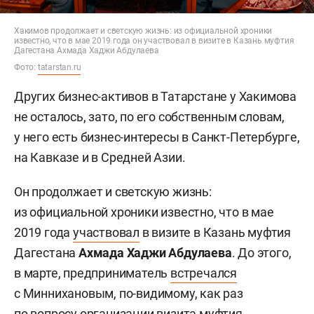
Хакимов продолжает и светскую жизнь: из официальной хроники
известно, что в мае 2019 года он участвовал в визите в Казань муфтия
Дагестана Ахмада Хаджи Абдулаева
Фото:
tatarstan.ru
Других бизнес-активов в Татарстане у Хакимова
не осталось, зато, по его собственным словам,
у него есть бизнес-интересы в Санкт-Петербурге,
на Кавказе и в Средней Азии.
Он продолжает и светскую жизнь:
из официальной хроники известно, что в мае
2019 года
участвовал
в визите в Казань муфтия
Дагестана
Ахмада Хаджи Абдулаева
. До этого,
в марте, предприниматель
встречался
с Миннихановым, по-видимому, как раз
по вопросу организации визита муфтия.