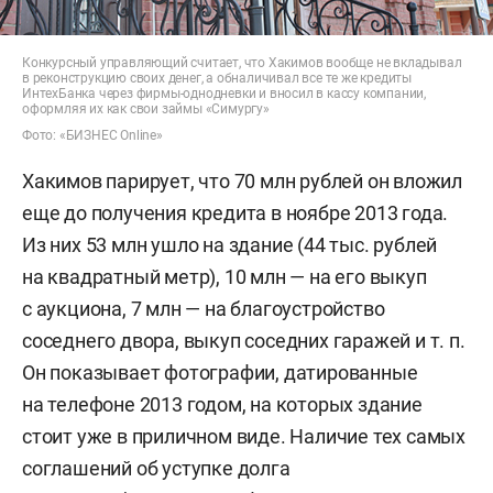
Конкурсный управляющий считает, что Хакимов вообще не вкладывал
в реконструкцию своих денег, а обналичивал все те же кредиты
ИнтехБанка через фирмы-однодневки и вносил в кассу компании,
оформляя их как свои займы «Симургу»
Фото: «БИЗНЕС Online»
Хакимов парирует, что 70 млн рублей он вложил
еще до получения кредита в ноябре 2013 года.
Из них 53 млн ушло на здание (44 тыс. рублей
на квадратный метр), 10 млн — на его выкуп
с аукциона, 7 млн — на благоустройство
соседнего двора, выкуп соседних гаражей и т. п.
Он показывает фотографии, датированные
на телефоне 2013 годом, на которых здание
стоит уже в приличном виде. Наличие тех самых
соглашений об уступке долга