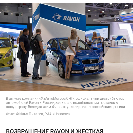
В августе компания «УзАвтоМоторс СНГ», официальный дистрибьютор
автомобилей Ravon в России, заявила о возобновлении поставок в
нашу страну. Вслед за этим были актуализированы российские ценники
Фото: © Илья Питалев, РИА «Новости»
ВОЗВРАЩЕНИЕ RAVON И ЖЕСТКАЯ