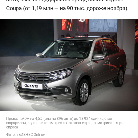
Coupa (от 1,19 млн — на 90 тыс. дороже ноября).
Провал LADA на 4,5% (или на 896 авто) до 18 924 единиц стал
сюрпризом, ведь по итогам трех кварталов еще просматривался рост
спроса
Фото: «БИЗНЕС Online»