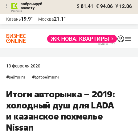
забронируй
$
81.41
€
94.06
¥
12.06
валюту
19.9°
21.1°
Казань
Москва
13 февраля 2020
#
#
рейтинги
авторейтинги
Итоги авторынка – 2019:
холодный душ для LADA
и казанское похмелье
Nissan