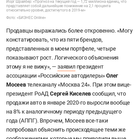
Йорг Шрайбер: «Прогноз на текущий год — 1,72 миллиона единиц, что
представляет собой дальнейшее понижение на 2,1 процента
относительно уровня, достигнутого в 2019-м»
Фото: «БИЗНЕС Online»
Продавцы выражались более откровенно. «Могу
констатировать, что из пяти брендов,
представленных в моем портфеле, четыре
показывают рост. Логического объяснения
этому я не вижу», —
заявил
президент
ассоциации «Российские автодилеры»
Олег
Мосеев
телеканалу «Москва 24». При этом вице-
президент РоАД
Сергей Киселев
сообщил, что
продажи авто в январе 2020-го выросли вообще
на 8% к аналогичному периоду предыдущего
года (АППГ). Впрочем, Мосеев все-таки
попробовал объяснить происходящее теми же
соображениями, которые мы приводили выше.