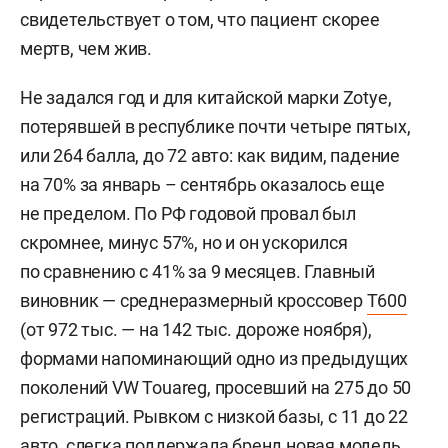
свидетельствует о том, что пациент скорее
мертв, чем жив.
Не задался год и для китайской марки Zotye,
потерявшей в республике почти четыре пятых,
или 264 балла, до 72 авто: как видим, падение
на 70% за январь – сентябрь оказалось еще
не пределом. По РФ годовой провал был
скромнее, минус 57%, но и он ускорился
по сравнению с 41% за 9 месяцев. Главный
виновник — среднеразмерный кроссовер
T600
(от 972 тыс. — на 142 тыс. дороже ноября),
формами напоминающий одно из предыдущих
поколений VW Touareg, просевший на 275 до 50
регистраций. Рывком с низкой базы, с 11 до 22
авто, слегка поддержала бренд новая модель