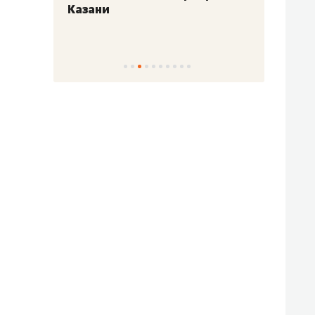
Казани
набер