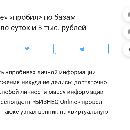
школьной формы о контрафакте,
рынки, почему надо зна
налогах и развитии без кредитов
чем интересен Оман?
e» «пробил» по базам
ло суток и 3 тыс. рублей
ть «пробива» личной информации
ожения никуда не делись: достаточно
 о любой личности массу информации
респондент «БИЗНЕС Online» провел
ндуем
Рекомендуем
а также узнал ценник на «виртуальную
выживания в дикой
Мексика, рок-концерт
де, работа
и вагон с чак-чаком: ка
тальным и физическим
в Менделеевске прошл