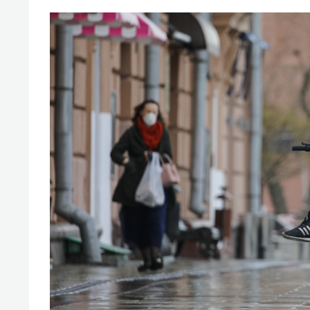
отвечают личным
состо
имуществом!»
антих