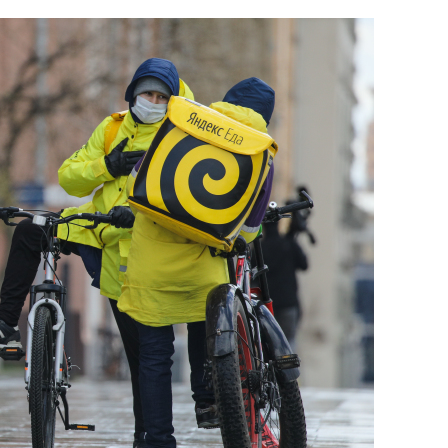
янием как основа
«Гонка Героев»
рупких команд