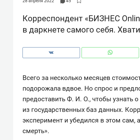
28 апреля 2022
45
с ЖК «Иволга» в Зеленодольске
Корреспондент «БИЗНЕС Onlin
в даркнете самого себя. Хвати
Всего за несколько месяцев стоимос
подорожала вдвое. Но спрос и предл
предоставить Ф. И. О., чтобы узнать
из государственных баз данных. Кор
Рекомендуем
Рекоме
эксперимент и убедился в этом сам, 
«В банкротствах сегодня
Опыт 
ищут не активы, а людей,
приро
смерть».
которые ими управляли. Они
с мен