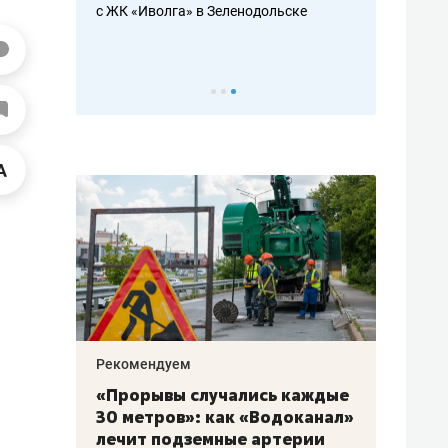
с ЖК «Иволга» в Зеленодольске
ть аксакалов и
школьной фор
налогах и раз
Рекомендуем
Рекоме
«Прорывы случались каждые
Не то
к
30 метров»: как «Водоканал»
гастр
а
лечит подземные артерии
задае