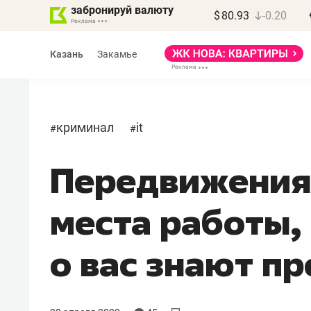
забронируй валюту
$
80.93
-0.20
Казань
Закамье
криминал
it
#
#
Передвижения
Марат Арсланов
«КирпичХолдинг»
места работы, 
«Главная задача
девелопера – найти
о вас знают п
правильный продукт»
Девелопер из топ-10* застройщико
Башкортостана входит в Татарстан