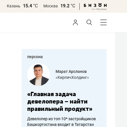
15.4
°С
19.2
°С
Казань
Москва
персона
азитов
Марат Арсланов
«КирпичХолдинг»
ных
«Главная задача
«Мама г
 может
девелопера – найти
помогае
мум
правильный продукт»
от болез
себя жи
Девелопер из топ-10* застройщиков
Башкортостана входит в Татарстан
арубежные
Наследница б