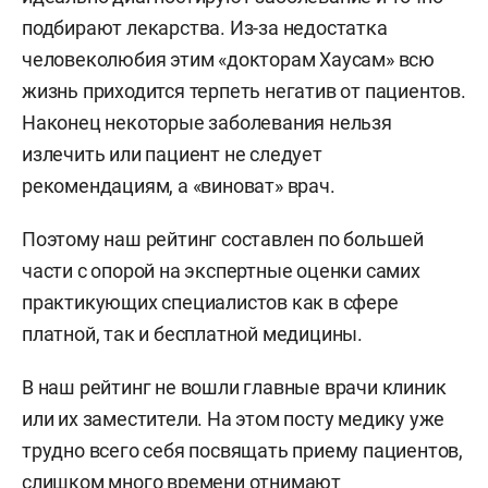
три отделения, куда может поступить младенец.
подбирают лекарства. Из-за недостатка
Если вопреки опасениям он родился вовремя
человеколюбия этим «докторам Хаусам» всю
и здоровым, попадает в отделение
жизнь приходится терпеть негатив от пациентов.
новорожденных. Если раньше срока —
Наконец некоторые заболевания нельзя
в отделение патологии и реанимации, а если ему
излечить или пациент не следует
требуется операционное вмешательство —
рекомендациям, а «виноват» врач.
в отделение реанимации и интенсивной терапии.
Дети, которым необходимо хирургическое
Поэтому наш рейтинг составлен по большей
вмешательство, доводятся до стабильного
части с опорой на экспертные оценки самих
состояния в третьем отделении, после чего
практикующих специалистов как в сфере
их транспортируют в ДРКБ для проведения
платной, так и бесплатной медицины.
операции.
В наш рейтинг не вошли главные врачи клиник
Есть и четвертый уровень «обороны» —
или их заместители. На этом посту медику уже
федеральный центр. В Москве, признают
трудно всего себя посвящать приему пациентов,
собеседники нашего издания, может быть
слишком много времени отнимают