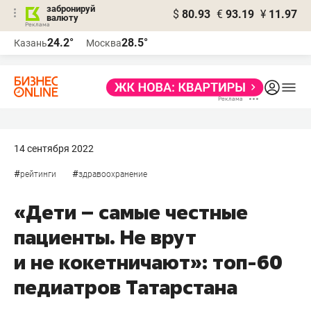
забронируй
$
80.93
€
93.19
¥
11.97
валюту
24.2°
28.5°
Казань
Москва
14 сентября 2022
#
#
рейтинги
здравоохранение
«Дети – самые честные
пациенты. Не врут
и не кокетничают»: топ-60
педиатров Татарстана