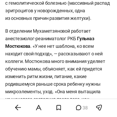
с гемолитической болезнью (массивный распад
эритроцитов у новорожденных, одна
из основных причин развития желтухи).
В отделении Мухаметзяновой работает
анестезиолог-реаниматолог РКБ
Гульназ
Мостюкова
. «У нее нет шаблона, ко всем
находит свой подход», — рассказывают о ней
коллеги. Мостюкова много внимания уделяет
обучению мамы, объясняет, как ей придется
изменить ритм жизни, питание, какие
родившемуся раньше срока ребенку нужны
микроэлементы, уход. «Она меня вытащила
из шокового состояния после того, как
произошли со мной не предвиденные
38
обстоятельства (преждевременные роды, куча