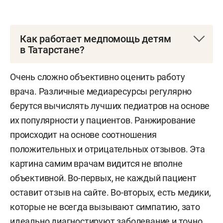
Как работает медпомощь детям
в Татарстане?
Система оказания медицинской помощи
Очень сложно объективно оценить работу
в Татарстане состоит из трех этапов. Первым
врача. Различные медиаресурсы регулярно
заболевшего ребенка принимает участковый
берутся вычислять лучших педиатров на основе
педиатр, и на этом уровне решается
их популярности у пациентов. Ранжирование
большинство детских болячек. Если случай
происходит на основе соотношения
особый, потребуется вмешательство городской
положительных и отрицательных отзывов. Эта
или районной больницы, а если уникальный —
картина самим врачам видится не вполне
им занимается ДРКБ.
объективной. Во-первых, не каждый пациент
оставит отзыв на сайте. Во-вторых, есть медики,
Все сложные случаи родов принимаются
которые не всегда вызывают симпатию, зато
в перинатальном центре РКБ. В больнице есть
идеально диагностируют заболевание и точно