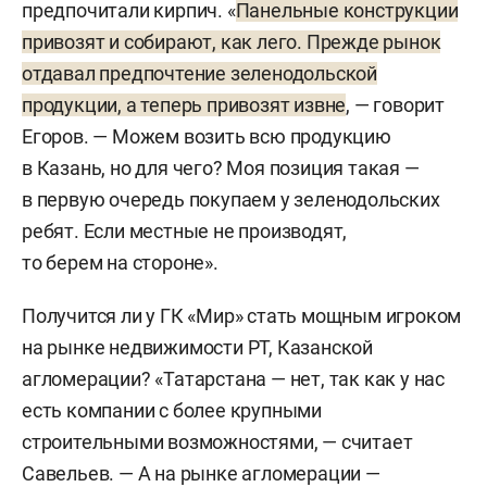
предпочитали кирпич. «
Панельные конструкции
привозят и собирают, как лего. Прежде рынок
• Зеленодольский завод силикатного кирпича.
отдавал предпочтение зеленодольской
Это бывший завод силикатного кирпича завода
продукции, а теперь привозят извне
, — говорит
им. Серго. Куплен в 2015-м у госкорпорации
Егоров. — Можем возить всю продукцию
«Ростех» в недействующем состоянии с торгов
в Казань, но для чего? Моя позиция такая —
за 30 млн рублей. Модернизация заняла четыре
в первую очередь покупаем у зеленодольских
года и обошлась в 160 млн рублей: из 6 снятых
ребят. Если местные не производят,
с производства отечественных прессов собрали
то берем на стороне».
три, купили новый немецкий пресс,
восстановили конвейерные ленты. Первый
Получится ли у ГК «Мир» стать мощным игроком
кирпич выпустили в 2017-м. Сегодня завод
на рынке недвижимости РТ, Казанской
работает ежедневно в три смены, в год
агломерации? «Татарстана — нет, так как у нас
выпускает 28,6 млн штук кирпича.
есть компании с более крупными
строительными возможностями, — считает
• Завод железобетонных изделий
Савельев. — А на рынке агломерации —
в Зеленодольске. Куплен в законсервированном