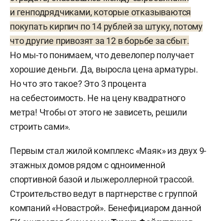
Теперь в парке 200 машин, 14 тыс. кв. м складов,
и генподрядчиками, которые отказываются
3 тыс. кв. м площадей для ремонта
покупать кирпич по 14 рублей за штуку, потому
и обслуживания. В 2018-м «Транс Трейд» занял 9-
что другие привозят за 12 в борьбе за сбыт.
ю строчку в рейтинге 50 крупнейших компаний
Но мы-то понимаем, что девелопер получает
Зеленодольска. Тогда успех обеспечивали
хорошие деньги. Да, выросла цена арматуры.
госзаказы — в 2015–2017 годах фирма собрала
Но что это такое? Это 3 процента
пакет на 622 млн рублей. Львиную долю
на себестоимость. Не на цену квадратного
обеспечило государственное АО «ПОЗиС»
метра! Чтобы от этого не зависеть, решили
(«ПО „Завод им. Серго“»), на котором выпускают
строить сами».
одноименные холодильники, медтехнику
и малокалиберные снаряды. Сегодня Егоров
Первым стал жилой комплекс «Маяк» из двух 9-
утверждает, что доля ПОЗиСа в обороте
этажных домов рядом с одноименной
компании не превышает 3%. При этом выручка
спортивной базой и лыжероллерной трассой.
компании за 2021 год составила 858 млн
Строительство ведут в партнерстве с группой
рублей. Помимо завода им. Серго, «Транс Трейд»
компаний «Новастрой». Бенефициаром данной
обслуживает завод им. Горького, «Нэфис»,