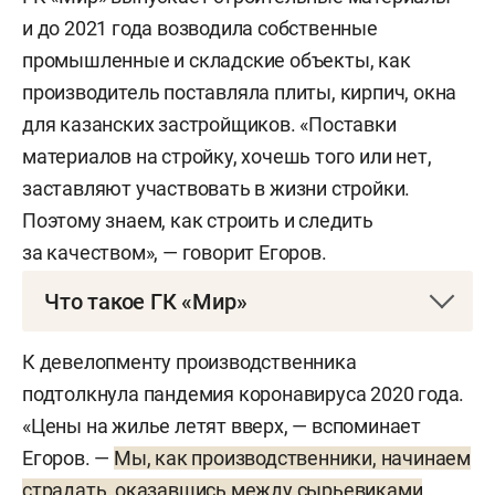
и до 2021 года возводила собственные
промышленные и складские объекты, как
производитель поставляла плиты, кирпич, окна
для казанских застройщиков. «Поставки
материалов на стройку, хочешь того или нет,
заставляют участвовать в жизни стройки.
Поэтому знаем, как строить и следить
за качеством», — говорит Егоров.
Что такое ГК «Мир»
Венцом бизнес-империи Егорова считается
К девелопменту производственника
транспортная компания «Транс Трейд»,
подтолкнула пандемия коронавируса 2020 года.
созданная в 2009 году. Первые пять «МАЗов»
«Цены на жилье летят вверх, — вспоминает
он взял в лизинг под поручительство
Егоров. —
Мы, как производственники, начинаем
собственное и супруги и заложил квартиру.
страдать, оказавшись между сырьевиками