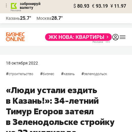
забронируй
$
80.93
€
93.19
¥
11.97
валюту
25.7°
28.7°
Казань
Москва
18 октября 2022
#
#
#
#
строительство
бизнес
казань
зеленодольск
«Люди устали ездить
в Казань!»: 34-летний
Тимур Егоров затеял
в Зеленодольске стройку