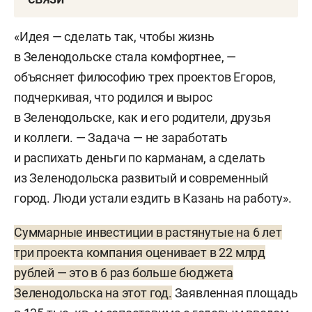
Андрей Симаков
. В 2007 году территория
«Большого Зеленодольска» приглянулась
Тимур Мир-Игоревич Егоров
родился в 1988 году
«Идея — сделать так, чтобы жизнь
компании «Унистрой». Девелопер построил
в Зеленодольске. В 2008-м окончил Институт
в Зеленодольске стала комфортнее, —
коттеджный поселок «Ореховка». Примерно
экономики, управления и права
объясняет философию трех проектов Егоров,
в это же время строительная компания «ТСИ»,
по специальности «экономист». В 17 лет пошел
подчеркивая, что родился и вырос
которую связывают с окружением Хуснуллина,
работать сортировщиком в ООО «ГГКФ „Полюс-
в Зеленодольске, как и его родители, друзья
начала в селе Осиново возведение
Альфа“». Затем стал кладовщиком в «Абакан-
и коллеги. — Задача — не заработать
ЖК «Радужный».
Автосервисе», с 2009 по 2010 год — директор
и распихать деньги по карманам, а сделать
муниципальной детско-юношеской спортшколы
Город-спутник в 2008 году планировало
из Зеленодольска развитый и современный
№3 и спортшколы «Ледокол». Первую компанию
развивать и ЗАО «Кувейтскo-татарстанская
город. Люди устали ездить в Казань на работу».
создал в начале нулевых, вложив 100 тыс.
компания», 75% акций которого принадлежало
рублей, это была рекламная фирма, которая
Суммарные инвестиции в растянутые на 6 лет
Кувейтскому финансовому дому, 25% —
и сегодня продолжает работать
три проекта компания оценивает в 22 млрд
инвестиционно-венчурному фонду РТ.
в Зеленодольске. В 2008-м открыл оконный
рублей — это в 6 раз больше бюджета
Но дальше соглашений о сотрудничестве дело
бизнес.
Зеленодольска на этот год.
Заявленная площадь
не пошло, ЗАО ликвидировали в 2013-м. Новых