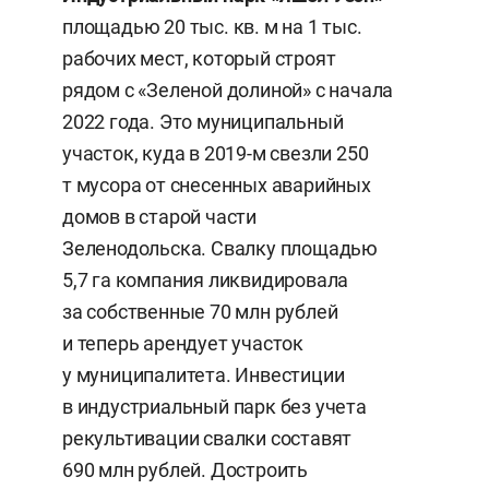
забыли. Но два года назад запылившиеся
площадью 20 тыс. кв. м на 1 тыс.
бумаги взяли с полки, появилось новое условное
рабочих мест, который строят
название — «Большой Зеленодольск».
рядом с «Зеленой долиной» с начала
2022 года. Это муниципальный
В проект вошли территории Казани,
участок, куда в 2019-м свезли 250
Зеленодольска, поселка городского типа
т мусора от снесенных аварийных
Васильево, Айшинского, Новопольского,
домов в старой части
Октябрьского и Осиновского сельских
Зеленодольска. Свалку площадью
поселений. Общая площадь — 9,8 тыс. га,
5,7 га компания ликвидировала
из которых под застройку пойдет 1,7 тыс. га,
за собственные 70 млн рублей
включая уже строящиеся микрорайоны
и теперь арендует участок
«Салават Купере» и «Радужный». Часть земель
у муниципалитета. Инвестиции
сельские поселения Зеленодольского района
в индустриальный парк без учета
уже перевели из категории сельхозназначения
рекультивации свалки составят
под строительство жилья и инфраструктуры,
690 млн рублей. Достроить
часть на очереди. Официально расширять