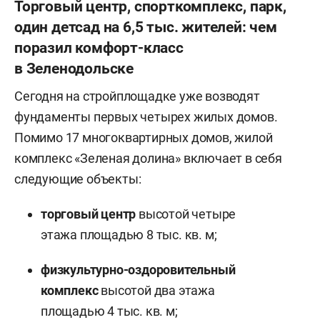
Радика Хасанова
.
Торговый центр, спорткомплекс, парк,
один детсад на 6,5 тыс. жителей: чем
«Тогда я вообще родственник всей страны, —
поразил комфорт-класс
говорит Егоров. — Но отношения к заводу
в Зеленодольске
я не имею, у меня своя история. „Транс Трейд“
Сегодня на стройплощадке уже возводят
никогда не относился к транспортному цеху
фундаменты первых четырех жилых домов.
завода имени Серго. Отношения с предприятием
Помимо 17 многоквартирных домов, жилой
всегда были рабочими. Перевозим, спорим,
комплекс «Зеленая долина» включает в себя
помогаем, но всегда выполняем задачи,
следующие объекты:
которые ставят перед нами».
торговый центр
высотой четыре
Успехи в бизнесе Егоров объясняет стечением
этажа площадью 8 тыс. кв. м;
обстоятельств, удачей, быстрым принятием
решений, отсутствием боязни проиграть.
физкультурно-оздоровительный
комплекс
высотой два этажа
площадью 4 тыс. кв. м;