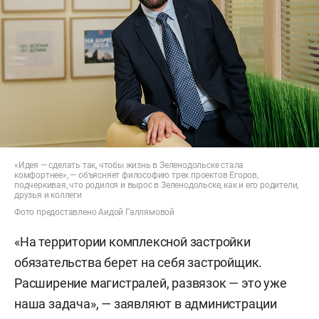
«Идея — сделать так, чтобы жизнь в Зеленодольске стала
комфортнее», — объясняет философию трех проектов Егоров,
подчеркивая, что родился и вырос в Зеленодольске, как и его родители,
друзья и коллеги
Фото предоставлено Аидой Галлямовой
«На территории комплексной застройки
обязательства берет на себя застройщик.
Расширение магистралей, развязок — это уже
наша задача», — заявляют в администрации