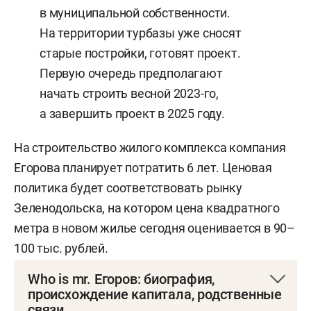
в муниципальной собственности.
Для решения проблемы рабочих мест
На территории турбазы уже сносят
в «Большой Зеленодольск» включили
старые постройки, готовят проект.
учрежденную в 2017 году территорию
Первую очередь предполагают
опережающего социально-экономического
начать строить весной 2023-го,
развития «Зеленодольск». По предварительным
а завершить проект в 2025 году.
расчетам, объем привлеченных инвестиций
в ТОСЭР составит не менее 10 млрд рублей.
На строительство жилого комплекса компания
В планах создать там 6 тыс. рабочих мест.
Егорова планирует потратить 6 лет. Ценовая
политика будет соответствовать рынку
Воплощать концепцию в 2005-м начало
Зеленодольска, на котором цена квадратного
АО «Ипотечное агентство РТ» с коттеджного
метра в новом жилье сегодня оценивается в 90–
поселка «Загородный клуб». Председателем
100 тыс. рублей.
совета директоров тогда еще наполовину
государственной компании был сам Хуснуллин,
Who is mr. Егоров: биография,
а гендиректором — его ближайший сподвижник
происхождение капитала, родственные
связи