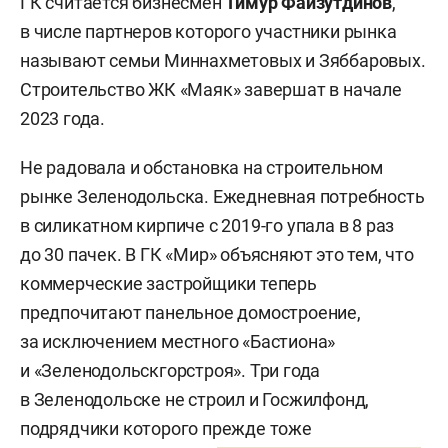
ГК считается бизнесмен
Тимур Файзутдинов
,
КМПО. Но в числе главных клиентов — компании
в числе партнеров которого участники рынка
из Москвы, Мурманска, Краснодара, а также
называют семьи Миннахметовых и Зяббаровых.
российская стройкомпания «Велесстрой» —
Строительство ЖК «Маяк» завершат в начале
подрядчик «Новатэка», «Газпрома»
2023 года.
и «Транснефти».
Не радовала и обстановка на строительном
«Водитель может не быть дома месяц, и ПОЗиС
рынке Зеленодольска. Ежедневная потребность
такой нагрузки не создаст, — говорит Егоров.
в силикатном кирпиче с 2019-го упала в 8 раз
— За 11 лет „Транс Трейд“ „перевез“ „Голубой
до 30 пачек. В ГК «Мир» объясняют это тем, что
поток“, Крымский мост и продолжает „везти“
коммерческие застройщики теперь
„Силу Сибири“. Зарабатываем на логистике,
предпочитают панельное домостроение,
мультимодальных перевозках».
за исключением местного «Бастиона»
и «Зеленодольскгорстроя». Три года
Группу компаний как бренд стали формировать
в Зеленодольске не строил и Госжилфонд,
с начала 2022 года. Сегодня помимо «Транс
подрядчики которого прежде тоже
Трейда» туда входят следующие структуры: