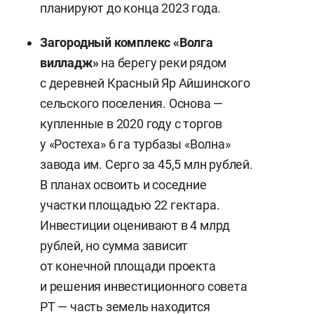
планируют до конца 2023 года.
границы Зеленодольска и Казани не планируют.
Муниципалитеты останутся в собственных
Загородный комплекс «Волга
границах, но по необходимости скорректируют
вилладж»
на берегу реки рядом
их генеральные планы.
с деревней Красный Яр Айшинского
сельского поселения. Основа —
В планах — 1 млн кв. м жилья до 2025 года
купленные в 2020 году с торгов
и 4,6 млн кв. м до 2030-го. Застройка —
у «Ростеха» 6 га турбазы «Волна»
от индивидуальных и малоэтажных домов
завода им. Серго за 45,5 млн рублей.
в четыре этажа до многоквартирных.
В планах освоить и соседние
Высотность — 5–9 этажей и выше. Численность
участки площадью 22 гектара.
жителей — 150 тысяч. Зоны жилых высоток,
Инвестиции оценивают в 4 млрд
складов, деловой активности преобладают
рублей, но сумма зависит
у границ Казани и Зеленодольска, плавно
от конечной площади проекта
спускаясь к малоэтажному строительству
и решения инвестиционного совета
вперемежку с индивидуальными домами.
РТ — часть земель находится