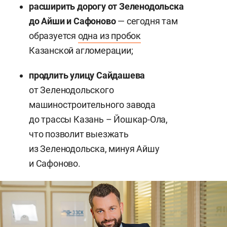
расширить дорогу от Зеленодольска
до Айш
и
и Сафоново
— сегодня там
образуется
одна из пробок
Казанской агломерации;
продлить улицу Сайдашева
от Зеленодольского
машиностроительного завода
до трассы Казань – Йошкар-Ола,
что позволит выезжать
из Зеленодольска, минуя Айшу
и Сафоново.