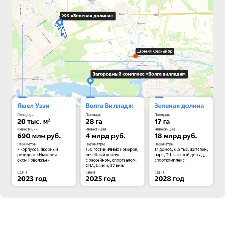
сервиса, но был и бизнесменом, мать тоже
трудилась на ПОЗиСе в отделе кадров.
Из-за фамилии, родственников на заводе,
а также в связи с выполнением транспортных
заказов ПОЗиСа Тимуру Егорову приписывают
родство с руководством ПОЗиСа и даже
с владельцем «Ак Барс Холдинга»
Иваном
Егоровым
, а кроме того, с челнинским
строителем
Дамиром Бибишевым
. Сам
предприниматель отрицает родство с Егоровым,
Бибишева знает только из рассказов его дочери,
с которой близко дружит семьями, но при этом
не скрывает, что является супругом дочери
племянника гендиректора завода им. Серго