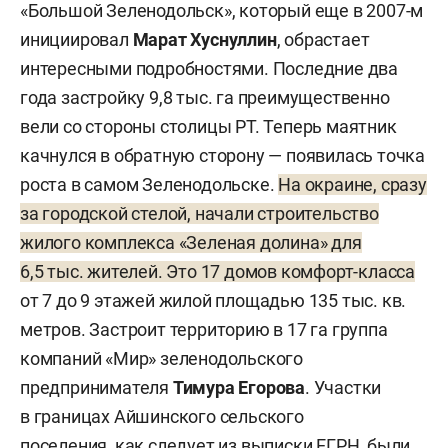
«Большой Зеленодольск», который еще в 2007-м
инициировал
Марат Хуснуллин
, обрастает
интересными подробностями. Последние два
года застройку 9,8 тыс. га преимущественно
вели со стороны столицы РТ. Теперь маятник
качнулся в обратную сторону — появилась точка
роста в самом Зеленодольске.
На окраине, сразу
за городской стелой, начали строительство
жилого комплекса «Зеленая долина» для
6,5 тыс. жителей. Это 17 домов комфорт-класса
от 7 до 9 этажей жилой площадью 135 тыс. кв.
метров. Застроит территорию в 17 га группа
компаний «Мир» зеленодольского
предпринимателя
Тимура Егорова
. Участки
в границах Айшинского сельского
поселения, как следует из выписки ЕГРН, были