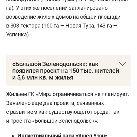
га). У этих же поселений запланировано
возведение жилых домов на общей площади
в 303 гектара (160 га — Новая Тура, 143 га —
Успенка).
«Большой Зеленодольск»: как
появился проект на 150 тыс. жителей
и 5,6 млн кв. м жилья
Идеологом проекта выступает федеральный
Жильем ГК «Мир» ограничиваться не планирует.
вице-премьер
Марат Хуснуллин
, под чьим
Заявлено еще два проекта, связанных
патронажем еще в 2005 году ГУП
с развитием как существующего города, так
«Татинвестгражданпроект» разрабатывал
и проекта «Большой Зеленодольск»:
концепцию города – спутника Казани «Зеленый
Дол». К 2010-му проект зачах и до 2020-го о нем
Индустриальный парк «Яшел Узэн»