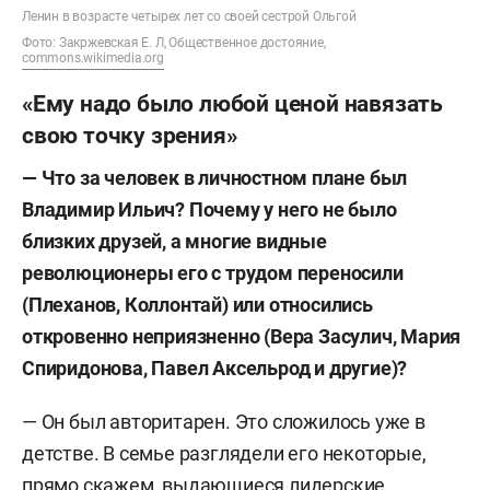
Ленин в возрасте четырех лет со своей сестрой Ольгой
Фото: Закржевская Е. Л, Общественное достояние,
commons.wikimedia.org
«Ему надо было любой ценой навязать
свою точку зрения»
— Что за человек в личностном плане был
Владимир Ильич? Почему у него не было
близких друзей, а многие видные
революционеры его с трудом переносили
(Плеханов, Коллонтай) или относились
откровенно неприязненно (Вера Засулич, Мария
Спиридонова, Павел Аксельрод и другие)?
— Он был авторитарен. Это сложилось уже в
детстве. В семье разглядели его некоторые,
прямо скажем, выдающиеся лидерские