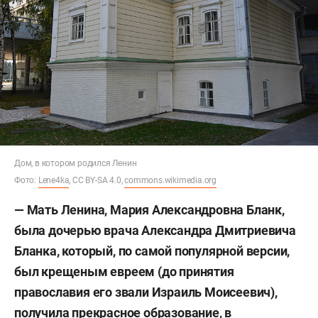
Дом, в котором родился Ленин
Фото:
Lene4ka
, CC BY-SA 4.0,
commons.wikimedia.org
—
Мать Ленина, Мария Александровна Бланк,
была дочерью врача Александра Дмитриевича
Бланка, который, по самой популярной версии,
был крещеным евреем (до принятия
православия его звали Израиль Моисеевич),
получила прекрасное образование, в