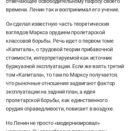
отвечающее освободительному пафосу своего
«Кризисы в России: Пути
времени. Ленин так и воспринимал его учение.
переосмысления» / Серия: «Россия.
Он сделал известную часть теоретических
В поисках себя», 2007;
взглядов Маркса орудием пролетарской
«Хаос и этнос. Этнические
классовой борьбы. Речь идет о первом томе
конфликты в России, 1917–1918
«Капитала», о трудовой теории прибавочной
годы. Условия возникновения,
стоимости, интерпретируемой как источник
хроника, комментарий, анализ»,
буржуазной эксплуатации. Если же взять третий
2010;
том «Капитала», то там по Марксу получается,
что рыночные отношения задвигают фактор
«Утопия, агрессия, власть.
эксплуатации на задний план, а идея
Психосоциальная динамика
пролетарской борьбы, как единственного
постреволюционного времени.
орудия справедливости, повисает в воздухе.
Россия, 1920–1930», 2012.
Но Ленин не просто «модернизировал»