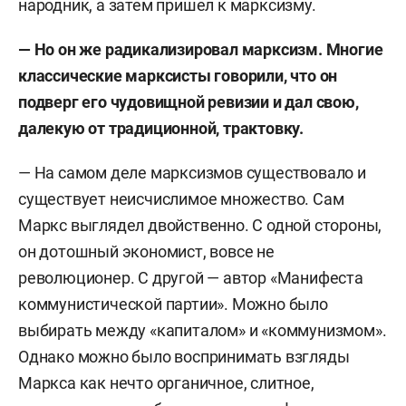
народник, а затем пришел к марксизму.
постреволюционного времени; проблемы
политических, социальных и этнонациональных
— Но он же радикализировал марксизм. Многие
движений; феномен революционного и
классические марксисты говорили, что он
политического лидерства; массовая психология,
подверг его чудовищной ревизии и дал свою,
социальная психология кризисных ситуаций,
далекую от традиционной, трактовку.
историография и методология истории.
— На самом деле марксизмов существовало и
Основные труды:
существует неисчислимое множество. Сам
Маркс выглядел двойственно. С одной стороны,
«История образования СССР и
он дотошный экономист, вовсе не
критика ее фальсификаторов», 1982
революционер. С другой — автор «Манифеста
(в соавторстве с
С.В. Кулешовым
);
коммунистической партии». Можно было
выбирать между «капиталом» и «коммунизмом».
«Красная смута. Природа и
Однако можно было воспринимать взгляды
последствия революционного
Маркса как нечто органичное, слитное,
насилия», 1997;