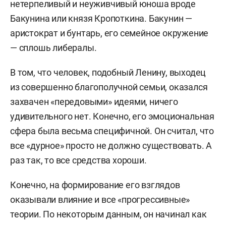
нетерпеливый и неуживчивый юноша вроде
Бакунина или князя Кропоткина. Бакунин —
2002–2003 — приглашенный профессор центра
аристократ и бунтарь, его семейное окружение
славянских исследований (ныне центр евро-
— сплошь либералы.
азиатских исследований) Университета
Хоккайдо (Саппоро).
В том, что человек, подобный Ленину, выходец
из совершенно благополучной семьи, оказался
В 2003–2009 годах издавал выходящий в
захвачен «передовыми» идеями, ничего
Калифорнии журнал Soviet and Post-Soviet
удивительного нет. Конечно, его эмоциональная
Review. В настоящее время является членом
сфера была весьма специфичной. Он считал, что
редакционных советов ряда российских и
все «дурное» просто не должно существовать. А
зарубежных научных журналов; член
раз так, то все средства хороши.
редколлегии журнала «Российская история».
Конечно, на формирование его взглядов
Спектр научных интересов: история России
оказывали влияние и все «прогрессивные»
конца XIX – начала XX века, история Первой
теории. По некоторым данным, он начинал как
мировой войны, русской революции и