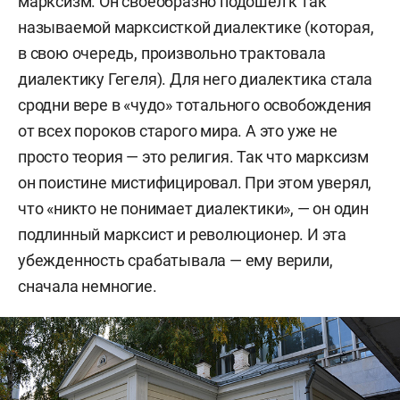
марксизм. Он своеобразно подошел к так
называемой марксисткой диалектике (которая,
в свою очередь, произвольно трактовала
диалектику Гегеля). Для него диалектика стала
сродни вере в «чудо» тотального освобождения
от всех пороков старого мира. А это уже не
просто теория — это религия. Так что марксизм
он поистине мистифицировал. При этом уверял,
что «никто не понимает диалектики», — он один
подлинный марксист и революционер. И эта
убежденность срабатывала — ему верили,
сначала немногие.