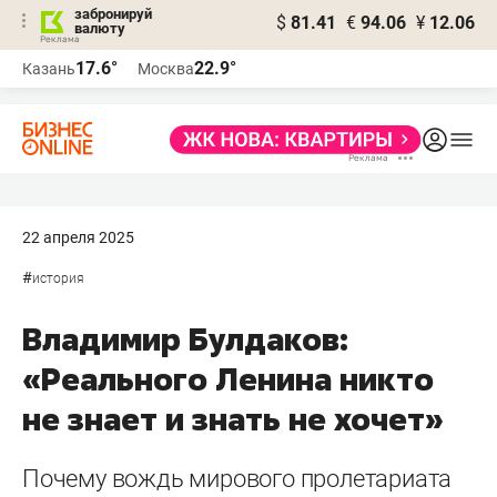
забронируй
$
81.41
€
94.06
¥
12.06
валюту
17.6°
22.9°
Казань
Москва
22 апреля 2025
#
история
Владимир Булдаков:
«Реального Ленина никто
не знает и знать не хочет»
Почему вождь мирового пролетариата