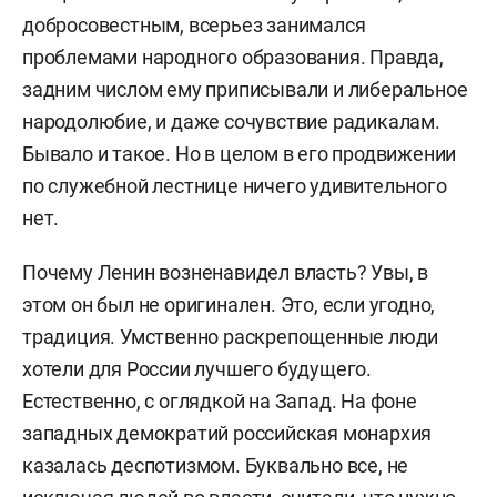
советский историк, доктор исторических наук,
добросовестным, всерьез занимался
главный научный сотрудник Института
проблемами народного образования. Правда,
российской истории РАН.
задним числом ему приписывали и либеральное
народолюбие, и даже сочувствие радикалам.
Родился 29 августа 1944 года в Ижевске.
Бывало и такое. Но в целом в его продвижении
В 1962 году поступил на исторический факультет
по служебной лестнице ничего удивительного
МГУ, после окончания которого в 1970-м стал
нет.
аспирантом Института истории СССР АН СССР.
Почему Ленин возненавидел власть? Увы, в
Служил в армии (1971–1972), работал в
этом он был не оригинален. Это, если угодно,
Госкомиздате СССР (1972–1976) в должности
традиция. Умственно раскрепощенные люди
старшего редактора. С 1976 года основное
хотели для России лучшего будущего.
место работы — Институт истории СССР (ныне
Естественно, с оглядкой на Запад. На фоне
Институт российской истории РАН).
западных демократий российская монархия
В 1976-м защитил кандидатскую диссертацию
казалась деспотизмом. Буквально все, не
«„Легальный марксизм“ и эволюция буржуазно-