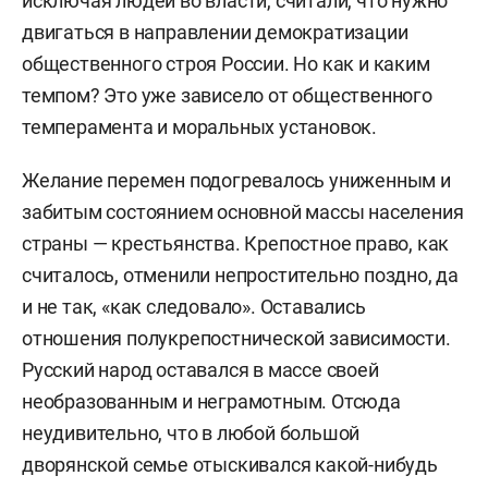
исключая людей во власти, считали, что нужно
либеральной идеологии в России»; в 1998-м —
двигаться в направлении демократизации
докторскую диссертацию «Октябрьская
общественного строя России. Но как и каким
революция: социокультурное измерение».
темпом? Это уже зависело от общественного
темперамента и моральных установок.
1990–2000 — заместитель председателя
научного совета АН СССР (РАН) по истории
Желание перемен подогревалось униженным и
революций в России (позднее — научный совет
забитым состоянием основной массы населения
по истории социальных движений, реформ и
страны — крестьянства. Крепостное право, как
революций; председатель — академик
П.В.
считалось, отменили непростительно поздно, да
Волобуев
), а также генеральный секретарь
и не так, «как следовало». Оставались
международной комиссии по истории русской
отношения полукрепостнической зависимости.
революции.
Русский народ оставался в массе своей
необразованным и неграмотным. Отсюда
С 2000 года некоторое время работал также
неудивительно, что в любой большой
главным научным сотрудником Института
дворянской семье отыскивался какой-нибудь
русской истории РГГУ.