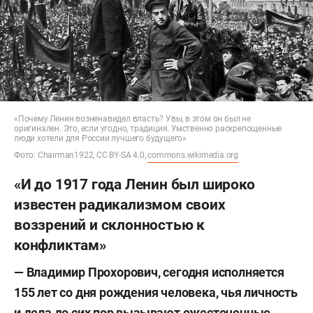
«Почему Ленин возненавидел власть? Увы, в этом он был не
оригинален. Это, если угодно, традиция. Умственно раскрепощенные
люди хотели для России лучшего будущего»
Фото: Chairman1922, CC BY-SA 4.0,
commons.wikimedia.org
«И до 1917 года Ленин был широко
известен радикализмом своих
воззрений и склонностью к
конфликтам»
— Владимир Прохорович, сегодня исполняется
155 лет со дня рождения человека, чья личность
и дела до сих пор вызывают ожесточенные