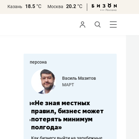
18.5
°С
20.2
°С
Казань
Москва
персона
еменова
Василь Мазитов
»
МАРТ
а: работа
«Не зная местных
«Мне лу
ечься
правил, бизнес может
не зара
вствовать
потерять минимум
чем пот
полгода»
репутац
пошиву
Как бизнесу выйти на зарубежные
Владелец от