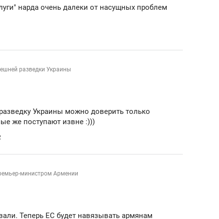
луги" нарда очень далеки от насущных проблем
нешней разведки Украины
разведку Украины можно доверить только
е же поступают извне :)))
2
ремьер-министром Армении
зали. Теперь ЕС будет навязывать армянам