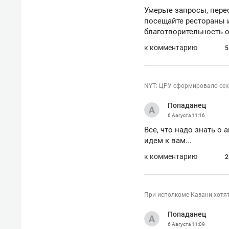
Умерьте запросы, пере
посещайте рестораны и
благотворительность о
к комментарию
5
NYT: ЦРУ сформировало сек
Попаданец
6 Августа
11:16
Все, что надо знать о
идем к вам...
к комментарию
2
При исполкоме Казани хотят
Попаданец
6 Августа
11:09