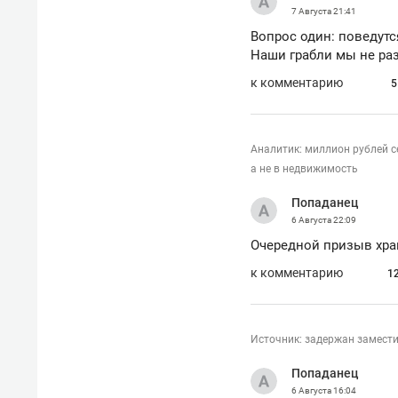
7 Августа
21:41
Вопрос один: поведутс
Наши грабли мы не раз
к комментарию
5
Аналитик: миллион рублей с
а не в недвижимость
Попаданец
6 Августа
22:09
Очередной призыв хран
к комментарию
1
Источник: задержан замест
Попаданец
6 Августа
16:04