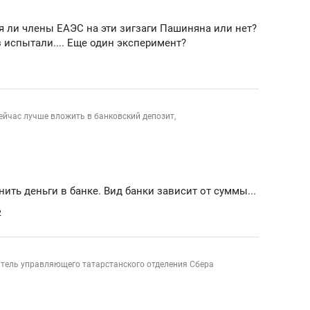
состоянием как основа
антихрупких команд
я ли члены ЕАЭС на эти зигзаги Пашиняна или нет?
 испытали.... Еще один эксперимент?
ейчас лучше вложить в банковский депозит,
ить деньги в банке. Вид банки зависит от суммы...
2
итель управляющего татарстанского отделения Сбера