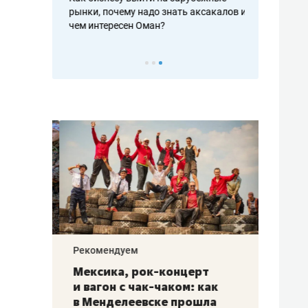
рафакте,
рынки, почему надо знать аксакалов и
о трехкратно
кредитов
чем интересен Оман?
клиентах и ч
Рекомендуем
Рекоме
ой
Мексика, рок-концерт
«Прор
и вагон с чак-чаком: как
30 ме
еским
в Менделеевске прошла
лечит