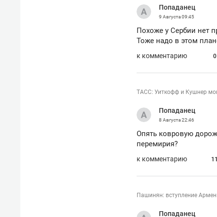
Попаданец
рынки, почему надо знать аксакал
чем интересен Оман?
9 Августа
09:45
Похоже у Сербии нет п
Тоже надо в этом план
к комментарию
0
ТАСС: Уиткофф и Кушнер мог
Попаданец
8 Августа
22:46
Опять ковровую дорожк
перемирия?
к комментарию
1
Рекомендуем
Рекоме
Как ГК «МИР ГРУПП» и ВТБ
150 ка
Пашинян: вступление Армени
создают оазис жилого
ID вме
комфорта под Казанью
безоп
Попаданец