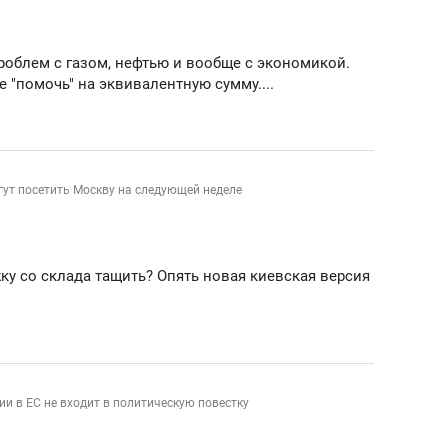
ов и
о трехкратном росте цен, дотошных
школьной формы о конт
клиентах и чудных запросах мастеров
налогах и развитии без 
роблем с газом, нефтью и вообще с экономикой.
е "помочь" на эквивалентную сумму....
ут посетить Москву на следующей неделе
у со склада тащить? Опять новая киевская версия
1
ндуем
Рекомендуем
мер до квартиры и Face
Опыт выживания в дик
и в ЕС не входит в политическую повестку
сто ключа: какой будет
природе, работа
асность в ЖК «Нова»
с ментальным и физич