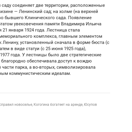
 саду соединяет две территории, расположенные
низине — Ленинский сад; на холме (на верхней
тво бывшего Клинического сада. Появление
ьтатом увековечения памяти Владимира Ильича
 21 января 1924 года. Лестница стала
 мемориального комплекса, главным элементом
 Ленину, установленный сначала в форме бюста (с
затем в виде статуи (с 25 июня 1925 года),
1977 года. У лестницы было две стратегические
а благородно обеспечивала доступ к вождю
 части парка, а во-вторых, символизировала
ьным коммунистическим идеалам.
справил новоселье, Когогина богатеет на аренде, Юсупов