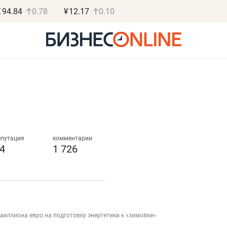
€
94.84
0.78
¥
12.17
0.10
Роман Ободец
Дарья С
«Готовые решения»
«Бросско
епутация
комментарии
4
1 726
«Мне лучше
«Мама говорил
не заработать вообще,
помогает отвл
чем потерять
от болезни, чу
репутацию»
себя живой»
миллиона евро на подготовку энергетики к «зимовке»
Владелец отделочной фирмы
Наследница бизнеса по 