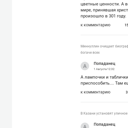
цветные ценности. А в
мире, принявшая христ
произошло в 301 году.
к комментарию
1
Миннуллин очищает биографи
богаче всех
Попаданец
1 Августа
12:32
А лампочки и таблички
приспособить.... Там е
к комментарию
3
В Казани установят уличное
Попаданец