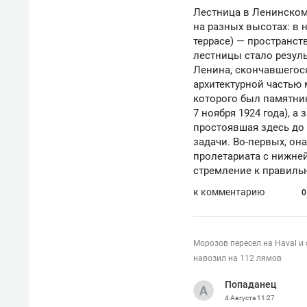
Лестница в Ленинском
на разных высотах: в 
террасе) — пространс
лестницы стало резул
Ленина, скончавшегося
архитектурной частью
которого был памятник
7 ноября 1924 года), а 
простоявшая здесь до 
задачи. Во-первых, он
пролетариата с нижней
стремление к правил
к комментарию
0
Морозов пересел на Haval и 
навозил на 112 лямов
Попаданец
4 Августа
11:27