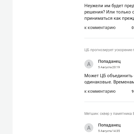
Неужели им будет пре
решения? Или только 
приниматься как прежд
к комментарию
0
ЦБ прогнозирует ускорение 
Попаданец
5 Августа
20:19
Может ЦБ объединить 
одинаковые. Временам
к комментарию
9
Метшин: сквер у памятника 
Попаданец
5 Августа
14:35