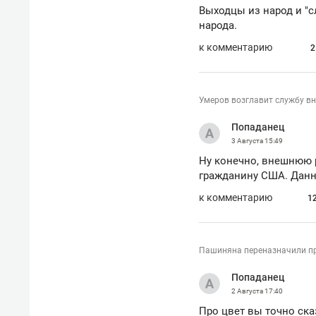
Выходцы из народ и "с
народа.
к комментарию
2
Умеров возглавит службу в
Попаданец
3 Августа
15:49
Ну конечно, внешнюю 
гражданину США. Данны
к комментарию
1
Пашиняна переназначили п
Попаданец
2 Августа
17:40
Про цвет вы точно ска