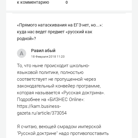
к комментарию
0
«Прямого натаскивания на ЕГЭ нет, но...»:
куда нас ведет предмет «русский как
родной»?
Равил абый
18 Февраля 2018
11:20
То, что ныне происходит школьно-
языковой политике, полностью
соответствует не пропущенной через
законодательный конвейер программе,
которая называется «Русская доктрина».
Подробнее на «БИЗНЕС Online»:
https://kam.business-
gazeta.ru/article/373054
Я считаю, веющей смрадом имперской
"Русской доктрине" надо противопоставить