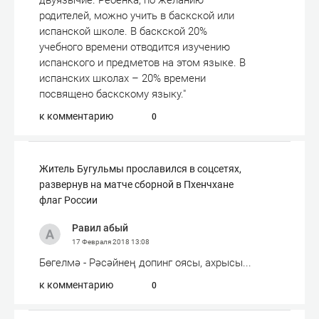
двуязычие. Ребенка, по желанию
родителей, можно учить в баскской или
испанской школе. В баскской 20%
учебного времени отводится изучению
испанского и предметов на этом языке. В
испанских школах – 20% времени
посвящено баскскому языку."
к комментарию
0
Житель Бугульмы прославился в соцсетях,
развернув на матче сборной в Пхенчхане
флаг России
Равил абый
17 Февраля 2018
13:08
Бөгелмә - Рәсәйнең допинг оясы, ахрысы...
к комментарию
0