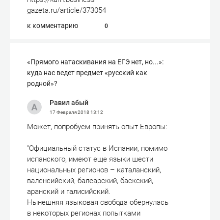
gazeta.ru/article/373054
к комментарию
0
«Прямого натаскивания на ЕГЭ нет, но...»:
куда нас ведет предмет «русский как
родной»?
Равил абый
17 Февраля 2018
13:12
Может, попробуем принять опыт Европы:
"Официальный статус в Испании, помимо
испанского, имеют еще языки шести
национальных регионов – каталанский,
валенсийский, балеарский, баскский,
аранский и галисийский.
Нынешняя языковая свобода обернулась
в некоторых регионах попытками