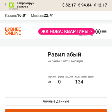
забронируй
$
82.17
€
94.84
¥
12.17
валюту
16.8°
22.4°
Казань
Москва
Равил абый
на сайте 8 лет 8 месяцев
место
репутация
комментарии
∞
0
134
личные данные