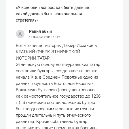
«У всех один вопрос: как быть дальше,
какой должна быть национальная
стратегия?»
Равил абый
10 Февраля 2018
18:26
Вот что пишет историк Дамир Исхаков в
КРАТКИЙ ОЧЕРК ЭТНИЧЕСКОЙ
ИСТОРИИ ТАТАР
Этническую основу волго-уральских татар
составили булгары, создавшие не позже
начала Х в. в Среднем Поволжье одно из
ранних государств Восточной Европы -
Волжскую Булгарию (просуществовало
как самостоятельное государство до 1236
г.). Этнический состав волжских булгар
был неоднородным и разные их группы
прошли длительный путь этнического
развития. Кроме собственно булгар
выделяются такие племена как барсилы