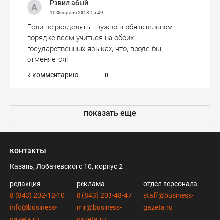
Равил абый
10 Февраля 2018
15:49
Если не разделять - нужно в обязательном
порядке всем учиться на обоих
государственных языках, что, вроде бы,
отменяется!
к комментарию
0
показать еще
контакты
Казань, Лобачевского 10, корпус 2
редакция
реклама
отдел персонала
8 (843) 202-12-10
8 (843) 203-48-47
staff@business-
info@business-
mir@business-
gazeta.ru
gazeta.ru
gazeta.ru