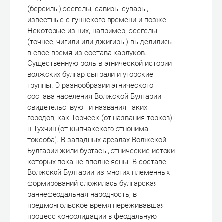
(берсилы),эсегелы, савиры-сувары,
известные с гуннского времени и позже.
Некоторые из них, например, эсегелы
(точнее, чигили или джигиры) выделились
в свое время из состава карлуков.
Существенную роль в этнической истории
волжских булгар сыграли и угорские
группы. О разнообразии этнического
состава населения Волжской Булгарии
свидетельствуют и названия таких
городов, как Торческ (от названия торков)
н Тухчин (от кыпчакского этнонима
токсоба). В западных ареалах Волжской
Булгарии жили буртасы, этнические истоки
которых пока не вполне ясны. В составе
Волжской Булгарии из многих племенных
формирований сложилась булгарская
раннефеодальная народность, в
предмонгольское время переживавшая
процесс консолидации в феодальную