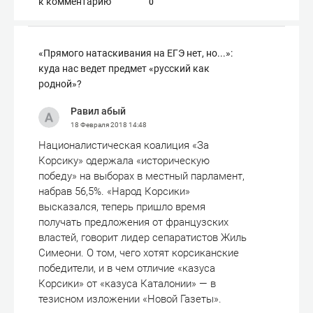
к комментарию
0
«Прямого натаскивания на ЕГЭ нет, но...»:
куда нас ведет предмет «русский как
родной»?
Равил абый
18 Февраля 2018
14:48
Националистическая коалиция «За
Корсику» одержала «историческую
победу» на выборах в местный парламент,
набрав 56,5%. «Народ Корсики»
высказался, теперь пришло время
получать предложения от французских
властей, говорит лидер сепаратистов Жиль
Симеони. О том, чего хотят корсиканские
победители, и в чем отличие «казуса
Корсики» от «казуса Каталонии» — в
тезисном изложении «Новой Газеты».