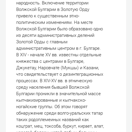
народность. Включение территории
Волжской Булгарии в Золотую Орду
привело к существенным этно-
политическим изменениям. На месте
Волжской Булгарии было образовано одно
из десяти административных делений
Золотой Орды с главным
административным центром в г. Булгаре.
В XIV - начале XV вв. известны отдельные
княжества с центрами в Булгаре,
Джукетау, Наровчате (Мукшы) и Казани,
что свидетельствует о дезинтеграционных
процессах. В XIV-XV вв. в этническую
среду населения бывшей Волжской
Булгарии проникли в значительной массе
кыпчакизированные и кыпчакско-
ногайские группы. Об этом говорят
обнаружение среди волго-уральских татар
таких родоплемеиных названий как
коцграт, мец, токсоба, буркут, кирает, алат,