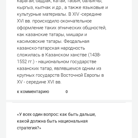
карагай, бадрак, катай, табын, балыкчы,
кыргыз, кыпчак и др., а также языковые и
культурные материалы. В XIV -середине
XVI вв. происходило окончательное
оформление таких этнических общностей,
как казанские татары, мишари и
касимовские татары. Феодальная
казанско-татарская народность
сложилась в Казанском ханстве (1438-
1552 гг.) - национальном государстве
казанских татар, являвшемся одним из
крупных государств Восточной Европы в
XV - середине XVI вв.
к комментарию
0
«У всех один вопрос: как быть дальше,
какой должна быть национальная
стратегия?»