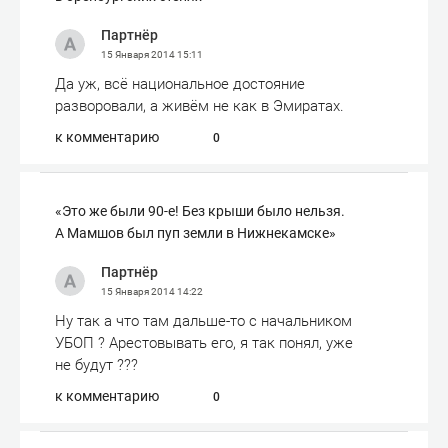
Партнёр
15 Января 2014
15:11
Да уж, всё национальное достояние
разворовали, а живём не как в Эмиратах.
к комментарию
0
«Это же были 90-е! Без крыши было нельзя.
А Мамшов был пуп земли в Нижнекамске»
Партнёр
15 Января 2014
14:22
Ну так а что там дальше-то с начальником
УБОП ? Арестовывать его, я так понял, уже
не будут ???
к комментарию
0