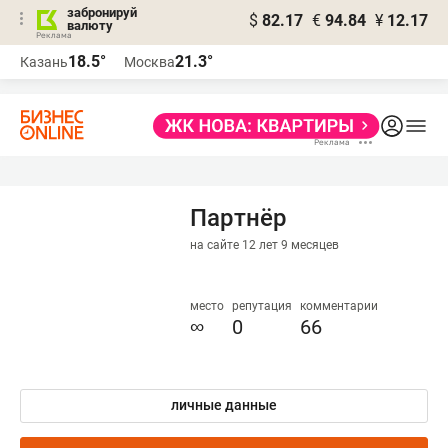
забронируй
$
82.17
€
94.84
¥
12.17
валюту
18.5°
21.3°
Казань
Москва
Партнёр
на сайте 12 лет 9 месяцев
место
репутация
комментарии
∞
0
66
личные данные