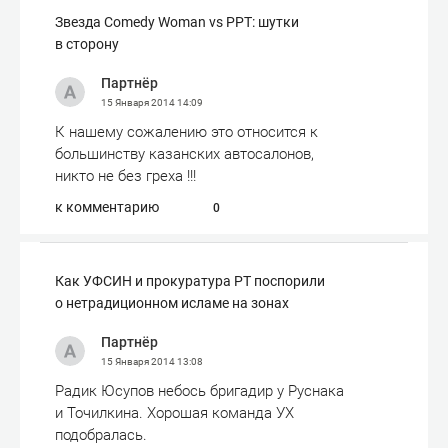
Звезда Comedy Woman vs РРТ: шутки
в сторону
Партнёр
15 Января 2014
14:09
К нашему сожалению это относится к
большинству казанских автосалонов,
никто не без греха !!!
к комментарию
0
Как УФСИН и прокуратура РТ поспорили
о нетрадиционном исламе на зонах
Партнёр
15 Января 2014
13:08
Радик Юсупов небось бригадир у Руснака
и Точилкина. Хорошая команда УХ
подобралась.