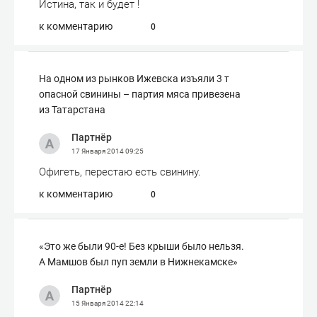
Истина, так и будет !
к комментарию
0
На одном из рынков Ижевска изъяли 3 т
опасной свинины – партия мяса привезена
из Татарстана
Партнёр
17 Января 2014
09:25
Офигеть, перестаю есть свинину.
к комментарию
0
«Это же были 90-е! Без крыши было нельзя.
А Мамшов был пуп земли в Нижнекамске»
Партнёр
15 Января 2014
22:14