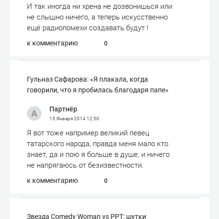
И так иногда ни хрена не дозвонишься или
не слышно ничего, а теперь искусственно
ещё радиопомехи создавать будут !
к комментарию
0
Гульназ Сафарова: «Я плакала, когда
говорили, что я пробилась благодаря папе»
Партнёр
15 Января 2014
12:50
Я вот тоже например великий певец
татарского народа, правда меня мало кто
знает, да и пою я больше в душе, и ничего
не напрягаюсь от безизвестности.
к комментарию
0
Звезда Comedy Woman vs РРТ: шутки