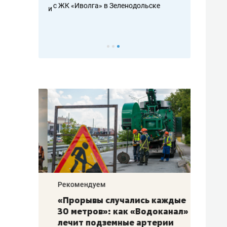
с ЖК «Иволга» в Зеленодольске
ть аксакалов и
школьной фор
налогах и раз
Рекомендуем
Рекоме
«Прорывы случались каждые
Не то
к
30 метров»: как «Водоканал»
гастр
а
лечит подземные артерии
задае