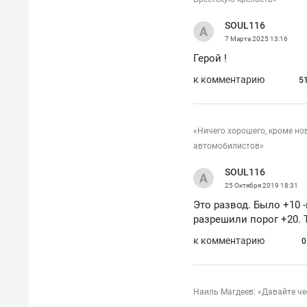
с ЖК «Иволга» в Зеленодольске
SOUL116
7 Марта 2025
13:16
Герой !
к комментарию
5
«Ничего хорошего, кроме но
автомобилистов»
SOUL116
25 Октября 2019
18:31
Это развод. Было +10 
разрешили порог +20. 
к комментарию
0
Рекомендуем
Рекоме
«В банкротствах сегодня
Опыт 
ищут не активы, а людей,
приро
Наиль Магдеев: «Давайте че
которые ими управляли. Они
с мен