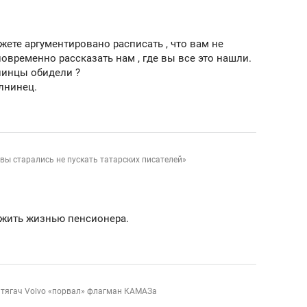
янием как основа
«Гонка Героев»
рупких команд
ожете аргументировано расписать , что вам не
новременно рассказать нам , где вы все это нашли.
нинцы обидели ?
лнинец.
вы старались не пускать татарских писателей»
у жить жизнью пенсионера.
к тягач Volvo «порвал» флагман КАМАЗа