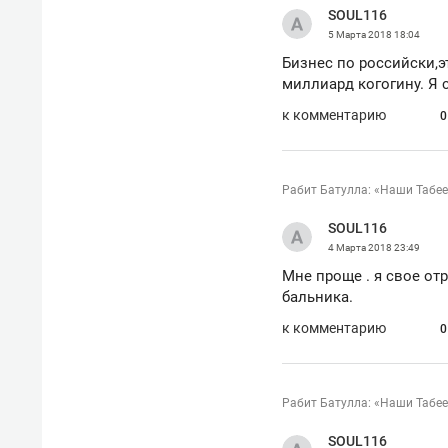
SOUL116
5 Марта 2018
18:04
Бизнес по российски,э
миллиард когогину. Я 
к комментарию
0
Рабит Батулла: «Наши Табее
SOUL116
4 Марта 2018
23:49
Мне проще . я свое отр
бальника.
к комментарию
0
Рабит Батулла: «Наши Табее
SOUL116