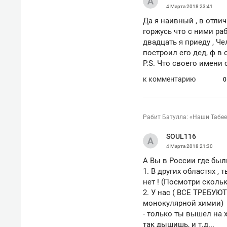
4 Марта 2018
23:41
Да я наивный , в отлич
горжусь что с ними раб
двадцать я приеду , Че
построил его дед, ф в 
P.S. Что своего имени
к комментарию
0
Рабит Батулла: «Наши Табее
SOUL116
4 Марта 2018
21:30
А Вы в России где был
1. В других областях ,
нет ! (Посмотри скольк
2. У нас ( ВСЕ ТРЕБУЮ
монокулярной химии)
- только ты вышел на 
так дышишь, и т.д...