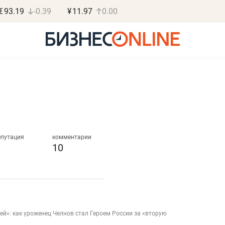
€
93.19
-0.39
¥
11.97
0.00
Дарья Семенова
Василь М
«Бросско»
МАРТ
епутация
комментарии
10
«Мама говорила: работа
«Не зная мест
помогает отвлечься
правил, бизнес
от болезни, чувствовать
потерять мини
себя живой»
полгода»
в
ей»: как уроженец Челнов стал Героем России за «вторую
Наследница бизнеса по пошиву
Как бизнесу выйти на з