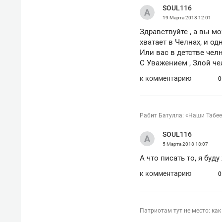
отвечают личным
состо
SOUL116
имуществом!»
антих
19 Марта 2018
12:01
Здравствуйте , а вы м
хватает в Челнах, и од
Или вас в детстве чел
С Уважением , Злой че
к комментарию
0
Рабит Батулла: «Наши Табее
SOUL116
5 Марта 2018
18:07
А что писать то, я буд
к комментарию
0
Патриотам тут не место: ка