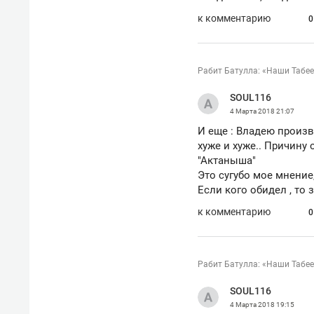
к комментарию
0
Рабит Батулла: «Наши Табее
SOUL116
4 Марта 2018
21:07
И еще : Владею произ
хуже и хуже.. Причину
"Актаныша"
Это сугубо мое мнение
Если кого обидел , то
к комментарию
0
Рабит Батулла: «Наши Табее
SOUL116
4 Марта 2018
19:15