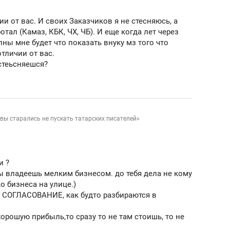
ии от вас. И своих Заказчиков я не стесняюсь, а
отал (Камаз, КБК, ЧХ, ЧБ). И еще когда лет через
лны мне будет что показать внуку мз того что
отличии от вас.
 стеьсняешся?
вы старались не пускать татарских писателей»
и ?
 ты владеешь мелким бизнесом. до тебя дела не кому
о бизнеса на улице.)
Т СОГЛАСОВАНИЕ, как будто разбираются в
хорошую прибыль,то сразу то не там стоишь, то не