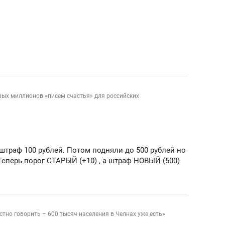
школьной формы о контрафакте,
рынки, почему надо зна
налогах и развитии без кредитов
чем интересен Оман?
1
вых миллионов «писем счастья» для российских
-штраф 100 рублей. Потом подняли до 500 рублей но
Теперь порог СТАРЫЙ (+10) , а штраф НОВЫЙ (500)
ндуем
Рекомендуем
выживания в дикой
Мексика, рок-концерт
де, работа
и вагон с чак-чаком: ка
стно говорить – 600 тысяч населения в Челнах уже есть»
тальным и физическим
в Менделеевске прошл