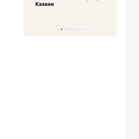
Казани
набер