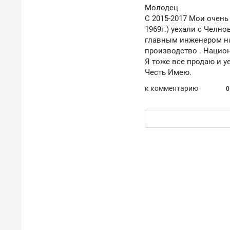
Молодец
С 2015-2017 Мои очень
1969г.) уехали с Челно
главным инженером на
производство . Нацио
Я тоже все продаю и уе
Честь Имею.
к комментарию
0