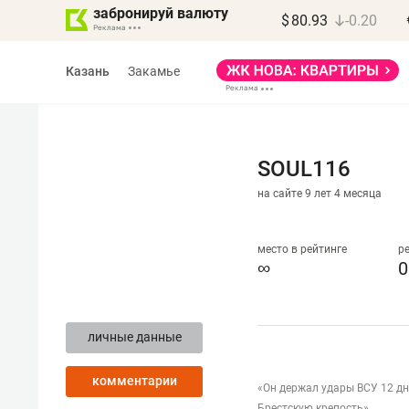
забронируй валюту
$
80.93
-0.20
Казань
Закамье
SOUL116
на сайте 9 лет 4 месяца
Марат Арсланов
«КирпичХолдинг»
место в рейтинге
р
∞
0
«Главная задача
девелопера – найти
личные данные
правильный продукт»
комментарии
Девелопер из топ-10* застройщико
«Он держал удары ВСУ 12 дн
Башкортостана входит в Татарстан
Брестскую крепость»