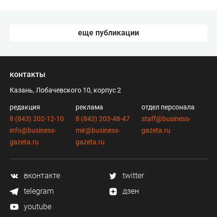
еще публикации
контакты
Казань, Лобачевского 10, корпус 2
редакция
реклама
отдел персонала
8 (843) 202-12-10
8 (843) 203-48-47
staff@business-
info@business-
mir@business-
gazeta.ru
gazeta.ru
gazeta.ru
вконтакте
twitter
telegram
дзен
youtube