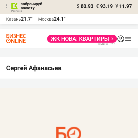
забронируй
$
80.93
€
93.19
¥
11.97
валюту
21.7°
24.1°
Казань
Москва
Сергей Афанасьев