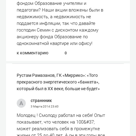
фондом Образование учителям и
педагогам? Наши акции вложены были в
недвижимость, а недвижимость не
поддается инфляции, так что давайте
господин Семин с дисконтом каждому
акционеру фонда Образование по
однокомнатной квартире или офису!
к комментарию
0
Рустам Рамазанов, ГК «Миррико»: «Того
прекрасного энергетического «банкета»,
который был в ХХ веке, больше не будет»
страннник
3 Марта 2014
23:40
Молодец ! Смолоду работал на себя! Опыт
показывает, что человек на 100&#37;
может реализовать себя в промежутке
жизни от 25 до 40 лет. А он в эти годы все