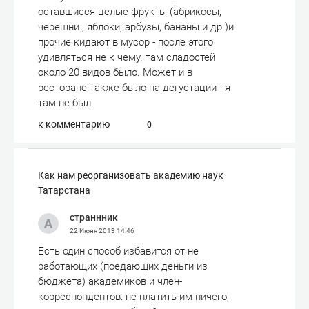
оставшиеся целые фрукты (абрикосы,
черешни , яблоки, арбузы, бананы и др.)и
прочие кидают в мусор - после этого
удивляться не к чему. там сладостей
около 20 видов было. Может и в
ресторане также было на дегустации - я
там не был.
к комментарию
0
Как нам реорганизовать академию наук
Татарстана
страннник
22 Июня 2013
14:46
Есть один способ избавится от не
работающих (поедающих деньги из
бюджета) академиков и член-
корреспондентов: не платить им ничего,