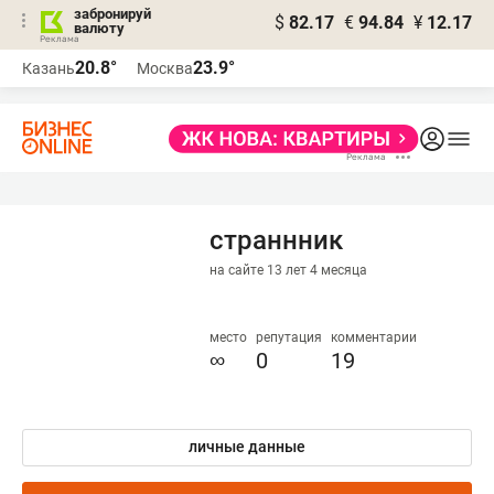
забронируй
$
82.17
€
94.84
¥
12.17
валюту
20.8°
23.9°
Казань
Москва
страннник
на сайте 13 лет 4 месяца
место
репутация
комментарии
∞
0
19
личные данные