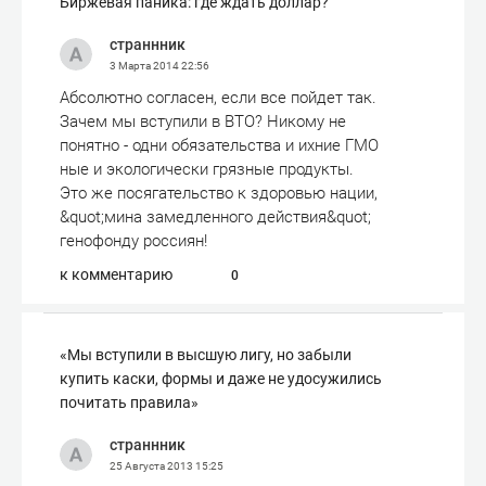
Биржевая паника: где ждать доллар?
страннник
3 Марта 2014
22:56
Абсолютно согласен, если все пойдет так.
Зачем мы вступили в ВТО? Никому не
понятно - одни обязательства и ихние ГМО
ные и экологически грязные продукты.
Это же посягательство к здоровью нации,
&quot;мина замедленного действия&quot;
генофонду россиян!
к комментарию
0
«Мы вступили в высшую лигу, но забыли
купить каски, формы и даже не удосужились
почитать правила»
страннник
25 Августа 2013
15:25