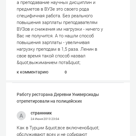
а преподавание научных дисциплин и
предметов в ВУЗе это своего рода
специфичная работа. Без реального
повышения зарплаты преподавателям
ВУЗов и снижения им нагрузки - ничего у
Вас не получится. А то нашли способ
повышения зарплаты - увеличивая
нагрузку преподам в 1,5 раза. Ленин в
свое время такой способ назвал
&quot;выжиманием пота&quot;
к комментарию
0
Работу ресторана Деревни Универсиады
отрепетировали на полицейских
страннник
24 Июня 2013
23:04
Как в Турции &quot;все включено&quot;
обслуживают всех и не собирают