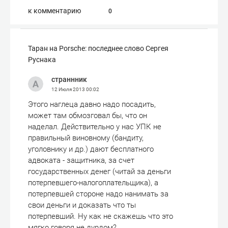
к комментарию
0
Таран на Porsche: последнее слово Сергея
Руснака
страннник
12 Июля 2013
00:02
Этого наглеца давно надо посадить,
может там обмозговал бы, что он
наделал. Действительно у нас УПК не
правильный виновному (бандиту,
уголовнику и др.) дают бесплатного
адвоката - защитника, за счет
государственных денег (читай за деньги
потерпевшего-налогоплательщика), а
потерпевшей стороне надо нанимать за
свои деньги и доказать что ты
потерпевший. Ну как не скажешь что это
мягко говоря не дурдом?