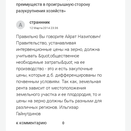
преимуществ в проигрышную сторону
разукрупнения хозяйств»
страннник
12 Марта 2014
23:36
Правильно Вы говорите Айрат Назипович!
Правительство, устанавливая
интервенционные цены на зерно, должна
учитывать &quot;общественное
необходимые затраты&quot; на ее
производство - это и есть закупочные
цены, которые д.б. дифференцированы по
почвенным условиям. Так как, земельная
рента зависит от местоположения
земельного участка и ее плодородия, то и
цены на зерно должны быть разными для
различных регионов. Ильгизар
Гайнутдинов
к комментарию
0