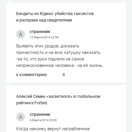
Бандиты из Юдино: убийства таксистов
и расправа над свидетелями
страннник
12 Марта 2014
22:58
Выявить этих уродов, доказать
причастность и на всю катушку наказать
-за то, что руки подняли на самое
неприкосновенное человека - на её жизнь.
к комментарию
0
Алексей Семин «засветился» в глобальном
рейтинге Forbes
страннник
4 Марта 2014
22:06
Когда наконец вернут награбленное