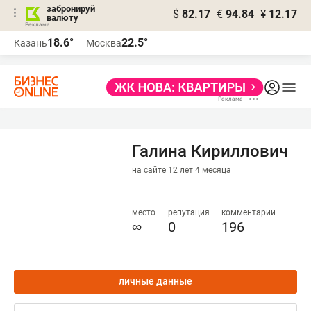
забронируй
$
82.17
€
94.84
¥
12.17
валюту
18.6°
22.5°
Казань
Москва
Галина Кириллович
на сайте 12 лет 4 месяца
место
репутация
комментарии
∞
0
196
личные данные