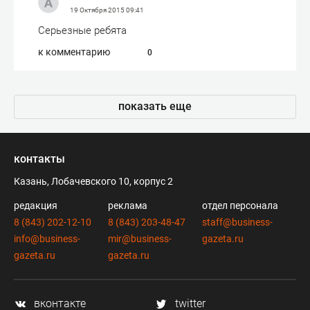
19 Октября 2015
09:41
Серьезные ребята
к комментарию
0
показать еще
контакты
Казань, Лобачевского 10, корпус 2
редакция
реклама
отдел персонала
8 (843) 202-12-10
8 (843) 203-48-47
staff@business-
info@business-
mir@business-
gazeta.ru
gazeta.ru
gazeta.ru
вконтакте
twitter