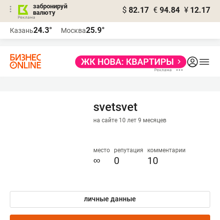
забронируй
$
82.17
€
94.84
¥
12.17
валюту
24.3°
25.9°
Казань
Москва
svetsvet
на сайте 10 лет 9 месяцев
место
репутация
комментарии
∞
0
10
личные данные