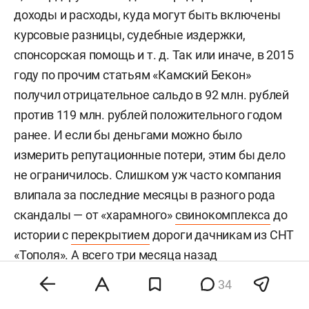
доходы и расходы, куда могут быть включены
курсовые разницы, судебные издержки,
спонсорская помощь и т. д. Так или иначе, в 2015
году по прочим статьям «Камский Бекон»
получил отрицательное сальдо в 92 млн. рублей
против 119 млн. рублей положительного годом
ранее. И если бы деньгами можно было
измерить репутационные потери, этим бы дело
не ограничилось. Слишком уж часто компания
влипала за последние месяцы в разного рода
скандалы — от «харамного»
свинокомплекса
до
истории с
перекрытием
дороги дачникам из СНТ
«Тополя». А всего три месяца назад
фардиевские структуры — упомянутые «Челны-
34
Бройлер» и «Камский Бекон» плюс агрофирма