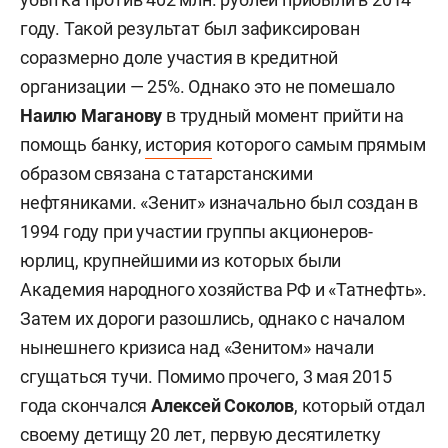
году. Такой результат был зафиксирован
соразмерно доле участия в кредитной
организации — 25%. Однако это не помешало
Наилю
Маганову
в трудный момент прийти на
помощь банку,
история
которого самым прямым
образом связана с татарстанскими
нефтяниками. «Зенит» изначально был создан в
1994 году при участии группы акционеров-
юрлиц, крупнейшими из которых были
Академия народного хозяйства РФ и «Татнефть».
Затем их дороги разошлись, однако с началом
нынешнего кризиса над «Зенитом» начали
сгущаться тучи. Помимо прочего, 3 мая 2015
года скончался
Алексей Соколов
, который отдал
своему детищу 20 лет, первую десятилетку