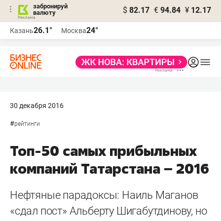
забронируй
$
82.17
€
94.84
¥
12.17
валюту
26.1°
24°
Казань
Москва
30 декабря 2016
#
рейтинги
Топ-50 самых прибыльных
компаний Татарстана – 2016
Нефтяные парадоксы: Наиль Маганов
«сдал пост» Альберту Шигабутдинову, но