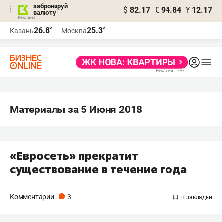
забронируй
$
82.17
€
94.84
¥
12.17
валюту
26.8°
25.3°
Казань
Москва
Материалы за 5 Июня 2018
«Евросеть» прекратит
существование в течение года
Комментарии
3