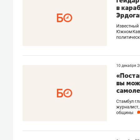
Гейдар
в кара
Эрдога
Известный 
Южном Кавк
политическ
10 декабря 
«Поста
вы мож
самоле
Стамбул гл
журналист,
общины