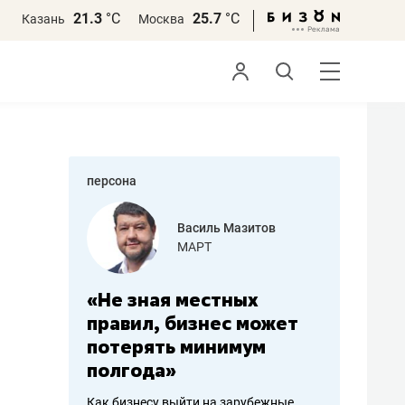
21.3
°С
25.7
°С
Казань
Москва
персона
еменова
Василь Мазитов
»
МАРТ
а: работа
«Не зная местных
«Мне лу
ечься
правил, бизнес может
не зара
вствовать
потерять минимум
чем пот
полгода»
репутац
пошиву
Как бизнесу выйти на зарубежные
Владелец от