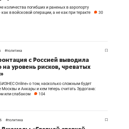
е количества погибших и раненых в аэропорту
как в войсковой операции, а не как при теракте
30
6
#
политика
онтация с Россией выводила
 на уровень рисков, чреватых
»
БИЗНЕС Online» о том, насколько сложным будет
 Москвы и Анкары и кем теперь считать Эрдогана:
м или слабаком
104
16
#
политика