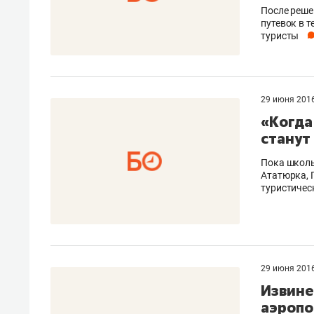
После реше
путевок в т
туристы
29 июня 201
«Когда
станут
Пока школь
Ататюрка, 
туристичес
29 июня 201
Извине
аэропо