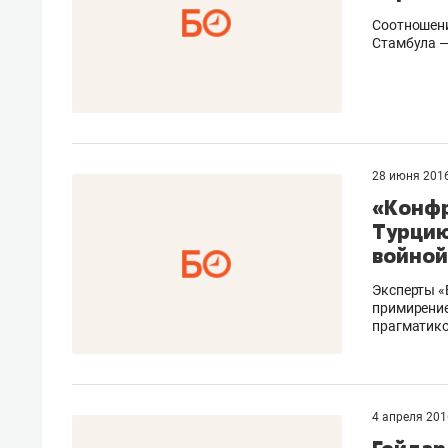
Соотношени
Стамбула — 
28 июня 201
«Конфр
Турцию
войной
Эксперты «
примирение
прагматико
4 апреля 20