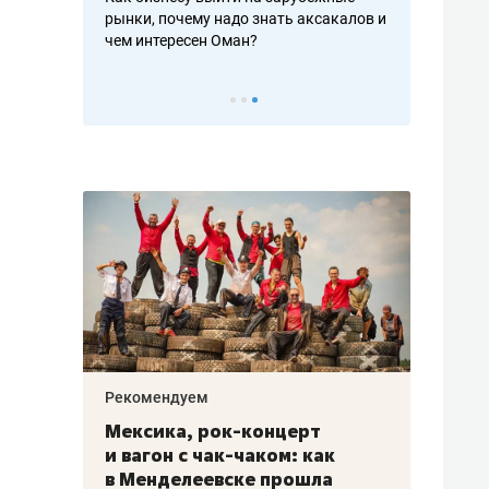
рафакте,
рынки, почему надо знать аксакалов и
о трехкратно
кредитов
чем интересен Оман?
клиентах и ч
Рекомендуем
Рекоме
ой
Мексика, рок-концерт
«Прор
и вагон с чак-чаком: как
30 ме
еским
в Менделеевске прошла
лечит