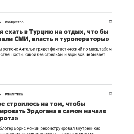
состоянием как основа
антихрупких команд
6
#
общество
я ехать в Турцию на отдых, что бы
чали СМИ, власть и туроператоры»
м регионе Антальи грядет фантастический по масштабам
бственности, какой без стрельбы и взрывов не бывает
6
#
политика
е строилось на том, чтобы
ировать Эрдогана в самом начале
рота»
блогер Борис Рожин реконструировал внутреннюю
од заговора турецких военных — главные силы не