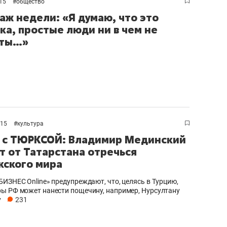
015
#
общество
аж недели: «Я думаю, что это
ка, простые люди ни в чем не
аты…»
015
#
культура
 с ТЮРКСОЙ: Владимир Мединский
т от Татарстана отречься
кского мира
БИЗНЕС Online» предупреждают, что, целясь в Турцию,
ы РФ может нанести пощечину, например, Нурсултану
у
231