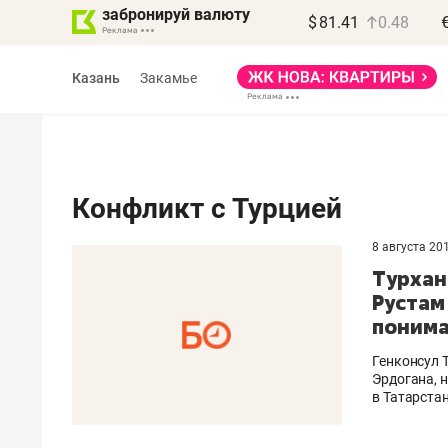
забронируй валюту
$
81.41
0.48
Казань
Закамье
Конфликт с Турцией
8 августа 20
Василь Мазитов
Турхан
МАРТ
Рустам
поним
«Не зная местных
правил, бизнес может
Генконсул 
потерять минимум
Эрдогана, 
в Татарста
полгода»
Как бизнесу выйти на зарубежные