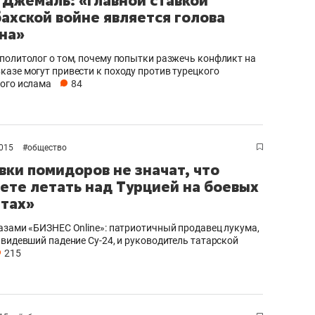
 Джемаль: «Главной ставкой
бахской войне является голова
на»
политолог о том, почему попытки разжечь конфликт на
азе могут привести к походу против турецкого
ого ислама
84
2015
#
общество
вки помидоров не значат, что
ете летать над Турцией на боевых
тах»
азами «БИЗНЕС Online»: патриотичный продавец лукума,
 видевший падение Су-24, и руководитель татарской
215