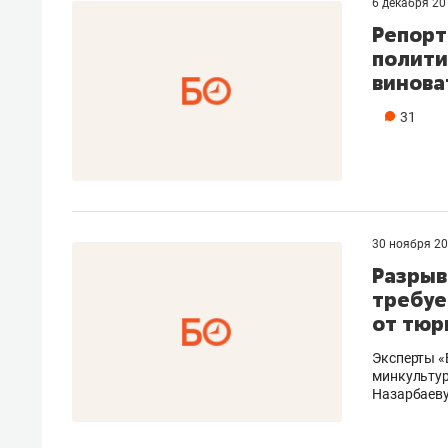
6 декабря 2
Репорт
полити
винов
31
30 ноября 2
Разрыв
требуе
от тюр
Эксперты «
минкультур
Назарбаев