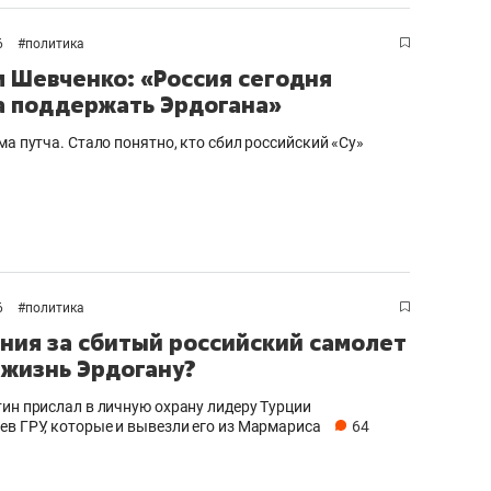
ов и
о трехкратном росте цен, дотошных
школьной формы о конт
клиентах и чудных запросах мастеров
налогах и развитии без 
6
#
политика
 Шевченко: «Россия сегодня
 поддержать Эрдогана»
ма путча. Стало понятно, кто сбил российский «Су»
6
#
политика
ния за сбитый российский самолет
 жизнь Эрдогану?
ндуем
Рекомендуем
тин прислал в личную охрану лидеру Турции
ев ГРУ, которые и вывезли его из Мармариса
64
мер до квартиры и Face
Опыт выживания в дик
сто ключа: какой будет
природе, работа
асность в ЖК «Нова»
с ментальным и физич