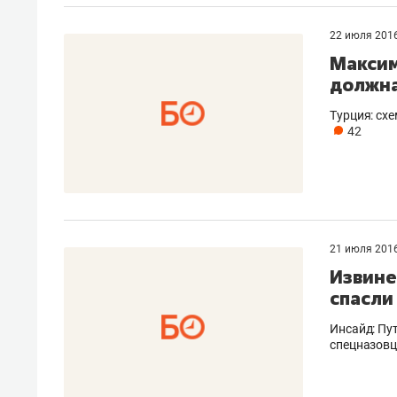
рынки, почему надо знать аксакал
чем интересен Оман?
22 июля 201
Максим
должна
Турция: схе
42
21 июля 201
Извине
спасли
Рекомендуем
Рекоме
Инсайд: Пу
спецназовц
Как ГК «МИР ГРУПП» и ВТБ
150 ка
создают оазис жилого
ID вме
комфорта под Казанью
безоп