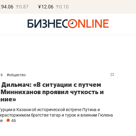
€
94.06
0.87
¥
12.06
0.10
16
#
общество
Роман Ободец
Дарья С
 Дильмач: «В ситуации с путчем
«Готовые решения»
«Бросско
 Минниханов проявил чуткость и
ание»
«Мне лучше
«Мама говорил
не заработать вообще,
помогает отвл
Турции в Казани об исторической встрече Путина и
чем потерять
от болезни, чу
нерасторжимом братстве татар и турок и влиянии Гюлена
не
46
репутацию»
себя живой»
Владелец отделочной фирмы
Наследница бизнеса по 