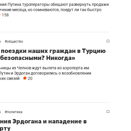
ния Путина туроператоры обещают развернуть продажи
ечение месяца, но сомневаются, поедут ли так быстро
158
6
#
общество
 поездки наших граждан в Турцию
 безопасными? Никогда»
ницы из Челнов ждут вылета из аэропорта им.
Путин и Эрдоган договорились о возобновлении
ких связей
20
6
#
политика
ния Эрдогана и нападение в
рту