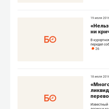
19 июля 201
«Нельз
ни кри
В курортно
передел со
26
18 июля 201
«Много
ликвид
перево
Известный 
логику и х